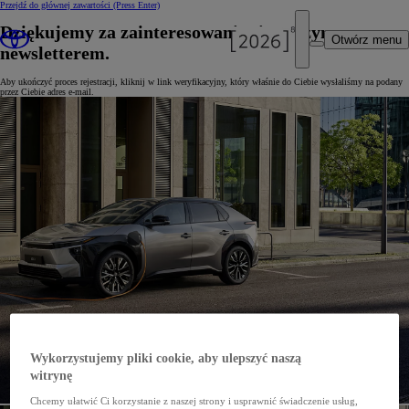
Przejdź do głównej zawartości
(Press Enter)
Dziękujemy za zainteresowanie się naszym
Otwórz menu
newsletterem.
Aby ukończyć proces rejestracji, kliknij w link weryfikacyjny, który właśnie do Ciebie wysłaliśmy na podany
przez Ciebie adres e-mail.
Wykorzystujemy pliki cookie, aby ulepszyć naszą
witrynę
Chcemy ułatwić Ci korzystanie z naszej strony i usprawnić świadczenie usług,