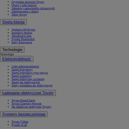
Oryginalne akcesoria Toyoty
Opony i koła zimowe
Zabudowy samochodów dostawczych
Zabezpieczenia i alarmy
Sklep Toyoty
Strefa klienta
Aplikacja MyToyota
Instrukcje obsługi
Aktualizacja map
System Bluetooth®
Karty Ratownicze
Technologie
Technologie
Elektromobilność
Lider elektromobilności
Napęd hybrydowy
Napęd hybrydowy typu plug-in
Napęd wodorowy
Napęd elektryczny na baterię
Zasięg aut elektrycznych
Zalety posiadania aut elektrycznych
Ładowanie elektrycznej Toyoty
Toyota HomeCharge
Toyota Charging Network
Jak naładować elektryczną Toyotę?
Systemy bezpieczeństwa
Toyota T-Mate
System eCall