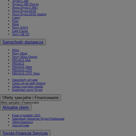
Toyota C-HR
Toyota C-HR Plug-in
Nowa Toyota C-HR+
Nowa Toyota bZ4X
Nowa Toyota bZ4X Touring
Camry
Prius
Mirai
Nowy RAV4
Land Cruiser
Nowy GR GT
Samochody dostawcze
Hilux
Nowy Hilux
Nowy Hilux Electric
PROACE Max
PROACE
PROACE Verso
PROACE CITY
PROACE CITY Verso
Samochody używane
Umów się na jazdę testową
Zobacz wszystkie cenniki
Konfiguruj swoją Toyotę
Oferty specjalne i Finansowanie
Oferty specjalne i Finansowanie
Aktualne oferty
Finał wyprzedaży 2025
Samochody dostawcze Toyota Professional
Oferta biznesowa
Auta używane
Toyota Financial Services