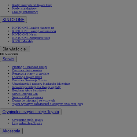
Kredyt niższych rat Toyota Easy
Kredyt standardowy
Leasing standardowy
KINTO ONE
KINTO ONE Leasing niższych rat
KINTO ONE Leasing konsumencki
KINTO ONE Najem
KINTO ONE Zarządzanie flotą
KINTO Mobility
Dla właścicieli
Dla właścicieli
Serwis
Promocje i sezonowe usługi
Pozostałe oferty serwisu
Rezerwacja wizyty w serwisie
Gwarancja Toyota Relax
Pozostałe Gwarancje Toyoty
Ubezpieczenia i naprawy blacharsko-lakiernicze
Innowacyjne usługi dla Twojej wygody
Bezpłatne Akcje Serwisowe
Serwis Dobrych Cen
Serwis w ASO się opłaca
Dostęp do informacji serwisowych
Wykaz wydanych zaświadczeń o odbytym szkoleniu (pdf)
Oryginalne części i oleje Toyota
Oryginalne części Toyoty
Oryginalne oleje Toyoty
Akcesoria