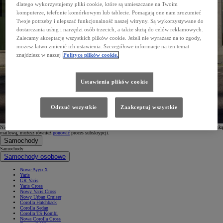
dlatego wykorzystujemy pliki cookie, które są umieszczane na Twoim
komputerze, telefonie komórkowym lub tablecie. Pomagają one nam zrozumieć
Twoje potrzeby i ulepszać funkcjonalność naszej witryny. Są wykorzystywane do
dostarczania usług i narzędzi osób trzecich, a także służą do celów reklamowych.
Zalecamy akceptację wszystkich plików cookie. Jeżeli nie wyrażasz na to zgody,
możesz łatwo zmienić ich ustawienia. Szczegółowe informacje na ten temat
znajdziesz w naszej
Polityce plików cookie.
Ustawienia plików cookie
Odrzuć wszystkie
Zaakceptuj wszystkie
Nie otrzymałeś wiadomości? Nie zapomnij sprawdzić folderu spam. W przypadku problemów z Twoją skrzynką
mailową, możesz również
ponowić
proces subskrypcji.
Samochody
Samochody
Samochody osobowe
Nowe Aygo X
Yaris
GR Yaris
Yaris Cross
Nowy Yaris Cross
Nowy Urban Cruiser
Corolla Hatchback
Corolla Sedan
Corolla TS Kombi
Nowa Corolla Cross