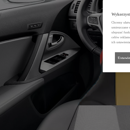
Wykorzystu
Chcemy ułatwi
umieszczane 
ulepszać funk
celów reklamo
ich ustawieni
Ustawie