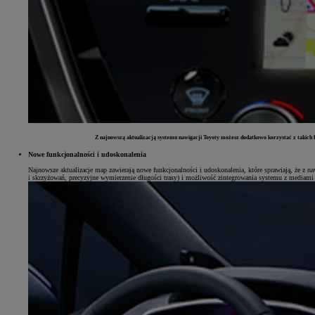
Z najnowszą aktualizacją systemu nawigacji Toyoty możesz dodatkowo korzystać z takich fu
Nowe funkcjonalności i udoskonalenia
Najnowsze aktualizacje map zawierają nowe funkcjonalności i udoskonalenia, które sprawiają, że z 
i skrzyżowań, precyzyjne wymierzenie długości trasy) i możliwość zintegrowania systemu z mediami s