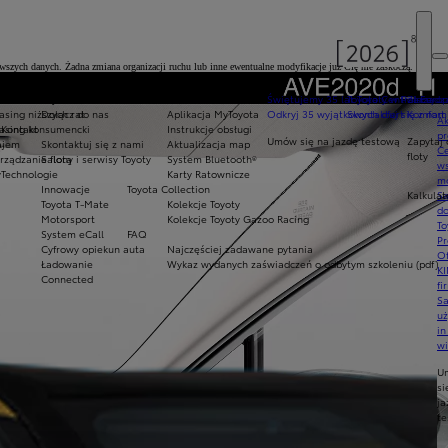
nowszych danych. Żadna zmiana organizacji ruchu lub inne ewentualne modyfikacje już Cię nie zaskoczą.
Praca w Toyocie
Strefa klienta
Świętujemy 35 lat Toyoty w Polsce
Toyota Central Europ
Zarządza
sing niższych rat
Dołącz do nas
Aplikacja MyToyota
Odkryj 35 wyjątkowych ofert
Skontaktuj się z nam
Komfort 
Ak
asing konsumencki
Kontakt
Instrukcje obsługi
pr
Umów się na jazdę testową
Zapytaj 
ajem
Skontaktuj się z nami
Aktualizacja map
Ce
floty
ządzanie flotą
Salony i serwisy Toyoty
System Bluetooth®
ws
y
Technologie
Karty Ratownicze
mo
Innowacje
Toyota Collection
Kalkulat
S
Toyota T-Mate
Kolekcje Toyoty
do
Motorsport
Kolekcje Toyoty Gazoo Racing
To
System eCall
FAQ
Pr
Cyfrowy opiekun auta
Najczęściej zadawane pytania
Of
Ładowanie
Wykaz wydanych zaświadczeń o odbytym szkoleniu (pdf)
KI
Connected
fi
S
u
in
w
U
si
ja
te