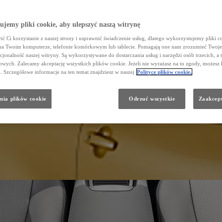
jemy pliki cookie, aby ulepszyć naszą witrynę
ć Ci korzystanie z naszej strony i usprawnić świadczenie usług, dlatego wykorzystujemy pliki co
na Twoim komputerze, telefonie komórkowym lub tablecie. Pomagają one nam zrozumieć Twoje 
cjonalność naszej witryny. Są wykorzystywane do dostarczania usług i narzędzi osób trzecich, a 
wych. Zalecamy akceptację wszystkich plików cookie. Jeżeli nie wyrażasz na to zgody, możesz 
a. Szczegółowe informacje na ten temat znajdziesz w naszej
Polityce plików cookie.
nia plików cookie
Odrzuć wszystkie
Zaakcept