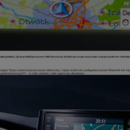
nkcjonalności, jak na przykład przejrzysty widok skrzyżowań, bardziej precyzyjne oszacowanie czasu przyjazdu oraz wielu innyc
nawigacji Toyoty można korzystać jeszcze efektywniej. Lepsze możliwości podłączenia (system Bluetooth lub w
połecznościowymi** – to tylko niektóre z zalet najnowszej aktualizacji.