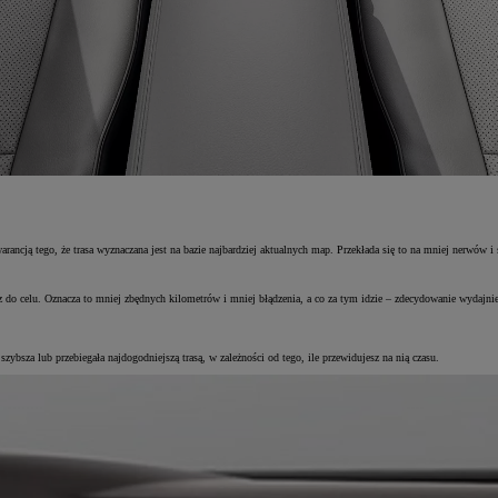
rancją tego, że trasa wyznaczana jest na bazie najbardziej aktualnych map. Przekłada się to na mniej nerwów i 
z do celu. Oznacza to mniej zbędnych kilometrów i mniej błądzenia, a co za tym idzie – zdecydowanie wydajniej
bsza lub przebiegała najdogodniejszą trasą, w zależności od tego, ile przewidujesz na nią czasu.