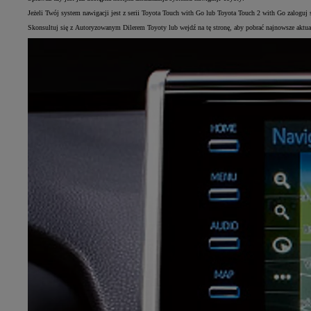
Jeżeli Twój system nawigacji jest z serii Toyota Touch with Go lub Toyota Touch 2 with Go zalogu
Skonsultuj się z Autoryzowanym Dilerem Toyoty lub wejdź na tę stronę, aby pobrać najnowsze aktua
Od
105 300 zł
Corolla Hatchback
HYBRID