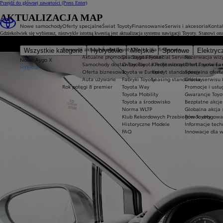
Przejdź do głównej zawartości
(Press Enter)
AKTUALIZACJA MAP
Nowe samochody
Oferty specjalne
Świat Toyoty
Finansowanie
Serwis i akcesoria
Konta
Gdziekolwiek się wybierasz, niezwykle istotną kwestią jest aktualizacja systemu nawigacji Toyoty. Stanowi on
Sprawdź aktualne oferty
Świat Toyoty
Oferta dla firm
Serwis
Wszystkie kategorie
Hybrydowe
Miejskie
Sportowe
Elektryc
Aktualne promocje
Dlaczego Toyota?
Toyota Financial Services
Rezerwacja wizy
Nowe Aygo X
Samochody dostawcze Toyota Professional
O Toyocie
Kredyt niższych rat Toyota Ea
Oferta serwisu
HYBRID
Oferta biznesowa
Toyota w Europie
Kredyt standardowy
Specjalna ofert
Auta używane
Fabryki Toyoty
Leasing standardowy
Oferta serwisu 
Rok potęgi 8 premier
Toyota Way
Promocje i usł
Toyota Mobility
Gwarancje Toyo
Toyota a środowisko
Bezpłatne akcj
Norma WLTP
Globalna akcja
Klub Rekordowych Przebiegów Toyoty
Pomoc drogowa w
Historyczne Modele
Informacje tech
FAQ
Innowacje dla 