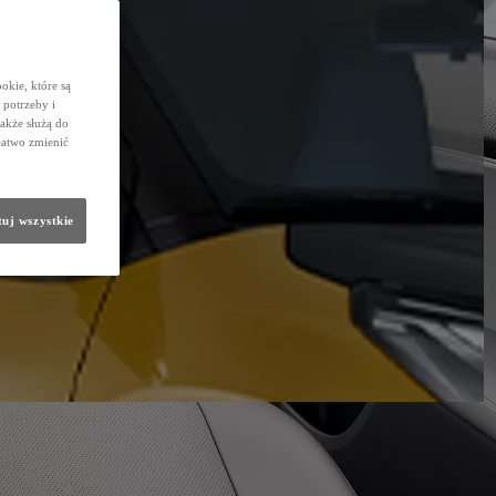
okie, które są
potrzeby i
także służą do
łatwo zmienić
uj wszystkie