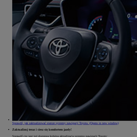
Sprawdź, jak zaktualizować starsze systemy nawigacji Toyota.
(Opens in new window)
Zaktualizuj teraz i ciesz się komfortem jazdy!
Sprawdź czy jest już dostępna kolejna aktualizacja systemu nawigacji Toyoty: