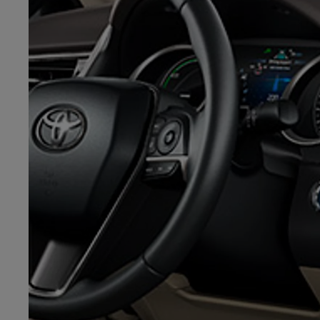
Od
81 900 zł
Yaris Cross
HYBRID