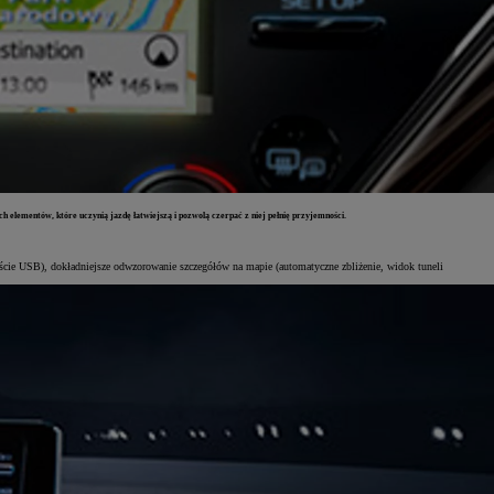
h elementów, które uczynią jazdę łatwiejszą i pozwolą czerpać z niej pełnię przyjemności.
ejście USB), dokładniejsze odwzorowanie szczegółów na mapie (automatyczne zbliżenie, widok tuneli