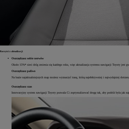
Korzyści z aktualizacji
Oszczędzasz sobie nerwów
Około 15%* sieci dróg zmienia się każdego roku, więc aktualizacja systemu nawigacji Toyoty jest gwa
Oszczędzasz paliwo
Na bazie najaktualniejszych map możesz wyznaczyć trasę, którą najefektywniej i najwydajniej dotrzes
Oszczędzasz czas
Innowacyjny system nawigacji Toyoty pozwala Ci zoptymalizować drogę tak, aby podróż była jak najszy