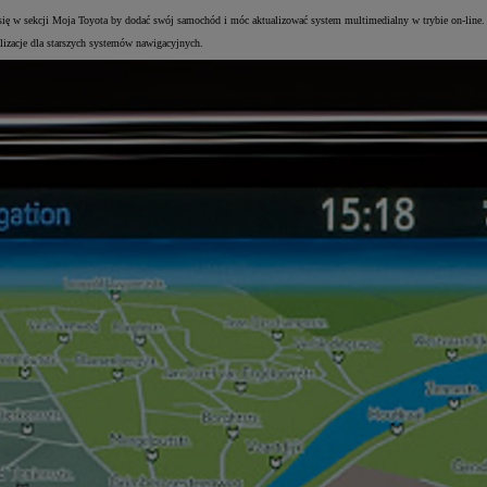
j się w sekcji Moja Toyota by dodać swój samochód i móc aktualizować system multimedialny w trybie on-line.
lizacje dla starszych systemów nawigacyjnych.