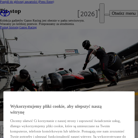
Przejdź do głównej zawartości
(Press Enter)
Pit-stop
Otwórz menu
Kolekcja gadżetów Gazoo Racing jest obecnie w parku serwisowym.
Wracamy po krótkiej przerwie. Przepraszamy za utrudnienia.
Poznaj historię Gazoo Racing
Wykorzystujemy pliki cookie, aby ulepszyć naszą
witrynę
Chcemy ułatwić Ci korzystanie z naszej strony i usprawnić świadczenie usług,
dlatego wykorzystujemy pliki cookie, które są umieszczane na Twoim
Samochody
komputerze, telefonie komórkowym lub tablecie. Pomagają one nam zrozumieć
Samochody
Twoje potrzeby i ulepszać funkcjonalność naszej witryny. Są wykorzystywane do