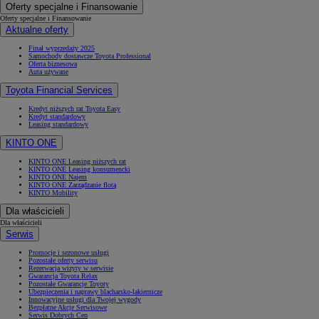
Oferty specjalne i Finansowanie
Oferty specjalne i Finansowanie
Aktualne oferty
Finał wyprzedaży 2025
Samochody dostawcze Toyota Professional
Oferta biznesowa
Auta używane
Toyota Financial Services
Kredyt niższych rat Toyota Easy
Kredyt standardowy
Leasing standardowy
KINTO ONE
KINTO ONE Leasing niższych rat
KINTO ONE Leasing konsumencki
KINTO ONE Najem
KINTO ONE Zarządzanie flotą
KINTO Mobility
Dla właścicieli
Dla właścicieli
Serwis
Promocje i sezonowe usługi
Pozostałe oferty serwisu
Rezerwacja wizyty w serwisie
Gwarancja Toyota Relax
Pozostałe Gwarancje Toyoty
Ubezpieczenia i naprawy blacharsko-lakiernicze
Innowacyjne usługi dla Twojej wygody
Bezpłatne Akcje Serwisowe
Serwis Dobrych Cen