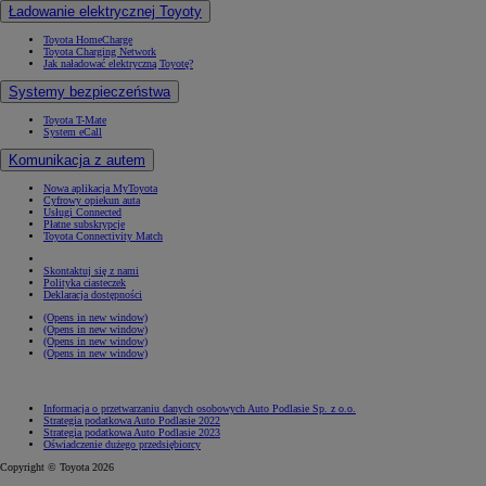
Ładowanie elektrycznej Toyoty
Toyota HomeCharge
Toyota Charging Network
Jak naładować elektryczną Toyotę?
Systemy bezpieczeństwa
Toyota T-Mate
System eCall
Komunikacja z autem
Nowa aplikacja MyToyota
Cyfrowy opiekun auta
Usługi Connected
Płatne subskrypcje
Toyota Connectivity Match
Skontaktuj się z nami
Polityka ciasteczek
Deklaracja dostępności
(Opens in new window)
(Opens in new window)
(Opens in new window)
(Opens in new window)
Informacja o przetwarzaniu danych osobowych Auto Podlasie Sp. z o.o.
Strategia podatkowa Auto Podlasie 2022
Strategia podatkowa Auto Podlasie 2023
Oświadczenie dużego przedsiębiorcy
Copyright © Toyota 2026