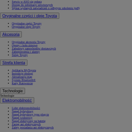
Serwis w ASO się opłaca
Dostęp do informacji serwisowych
Wykaz wydanych zaświadczeń o odbytym szkoleniu (pdf)
Oryginalne części i oleje Toyota
Oryginalne części Toyoty
Oryginalne oleje Toyoty
Akcesoria
Oryginalne akcesoria Toyoty
Opony i koła zimowe
Zabudowy samochodów dostawczych
Zabezpieczenia i alarmy
Sklep Toyoty
Strefa klienta
Aplikacja MyToyota
Instrukcje obsługi
Aktualizacja map
System Bluetooth®
Karty Ratownicze
Technologie
Technologie
Elektromobilność
Lider elektromobilności
Napęd hybrydowy
Napęd hybrydowy typu plug-in
Napęd wodorowy
Napęd elektryczny na baterię
Zasięg aut elektrycznych
Zalety posiadania aut elektrycznych