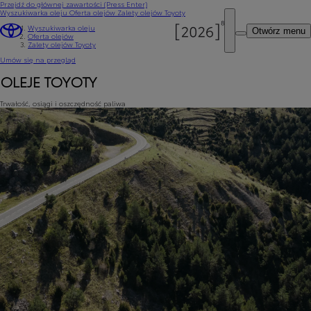
Przejdź do głównej zawartości
(Press Enter)
Wyszukiwarka oleju
Oferta olejów
Zalety olejów Toyoty
Wyszukiwarka oleju
Otwórz menu
Oferta olejów
Zalety olejów Toyoty
Umów się na przegląd
OLEJE TOYOTY
Trwałość, osiągi i oszczędność paliwa