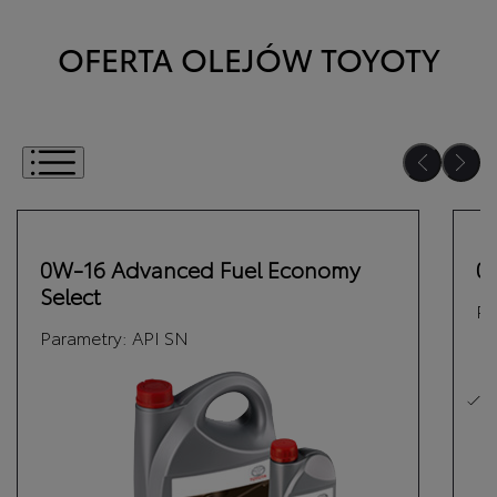
OFERTA OLEJÓW TOYOTY
Wybierz jeden lub kilka olejów
0W-16 Advanced Fuel Economy
0
Select
Pa
Parametry:
API SN