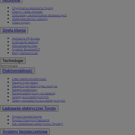
Oryginalne akcesoria Toyoty
Opony i koła zimowe
Zabudowy samochodów dostawczych
Zabezpieczenia i alarmy
Sklep Toyoty
Strefa klienta
Aplikacja MyToyota
Instrukcje obsługi
Aktualizacja map
System Bluetooth®
Karty Ratownicze
Technologie
Technologie
Elektromobilność
Lider elektromobilności
Napęd hybrydowy
Napęd hybrydowy typu plug-in
Napęd wodorowy
Napęd elektryczny na baterię
Zasięg aut elektrycznych
Zalety posiadania aut elektrycznych
Ładowanie elektrycznej Toyoty
Toyota HomeCharge
Toyota Charging Network
Jak naładować elektryczną Toyotę?
Systemy bezpieczeństwa