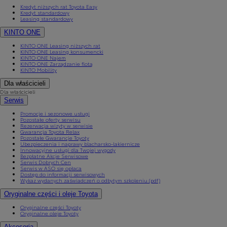
Kredyt niższych rat Toyota Easy
Kredyt standardowy
Leasing standardowy
KINTO ONE
KINTO ONE Leasing niższych rat
KINTO ONE Leasing konsumencki
KINTO ONE Najem
KINTO ONE Zarządzanie flotą
KINTO Mobility
Dla właścicieli
Dla właścicieli
Serwis
Promocje i sezonowe usługi
Pozostałe oferty serwisu
Rezerwacja wizyty w serwisie
Gwarancja Toyota Relax
Pozostałe Gwarancje Toyoty
Ubezpieczenia i naprawy blacharsko-lakiernicze
Innowacyjne usługi dla Twojej wygody
Bezpłatne Akcje Serwisowe
Serwis Dobrych Cen
Serwis w ASO się opłaca
Dostęp do informacji serwisowych
Wykaz wydanych zaświadczeń o odbytym szkoleniu (pdf)
Oryginalne części i oleje Toyota
Oryginalne części Toyoty
Oryginalne oleje Toyoty
Akcesoria