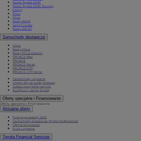
Nowa Toyota bZ4X
Nowa Toyota bZ4X Touring
Camry
Prius
Mirai
Nowy RAV4
Land Cruiser
Nowy GR GT
Samochody dostawcze
Hilux
Nowy Hilux
Nowy Hilux Electric
PROACE Max
PROACE
PROACE Verso
PROACE CITY
PROACE CITY Verso
Samochody używane
Umów się na jazdę testową
Zobacz wszystkie cenniki
Konfiguruj swoją Toyotę
Oferty specjalne i Finansowanie
Oferty specjalne i Finansowanie
Aktualne oferty
Finał wyprzedaży 2025
Samochody dostawcze Toyota Professional
Oferta biznesowa
Auta używane
Toyota Financial Services