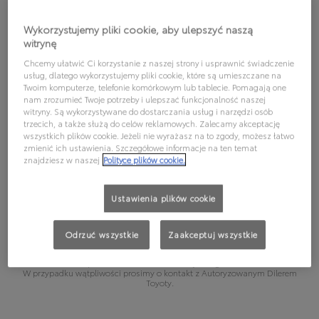
WYBIERZ MODEL, ABY
Wykorzystujemy pliki cookie, aby ulepszyć naszą
witrynę
SPRAWDZIĆ, JAKI OLEJ
Chcemy ułatwić Ci korzystanie z naszej strony i usprawnić świadczenie
REKOMENDUJEMY:
usług, dlatego wykorzystujemy pliki cookie, które są umieszczane na
Twoim komputerze, telefonie komórkowym lub tablecie. Pomagają one
nam zrozumieć Twoje potrzeby i ulepszać funkcjonalność naszej
witryny. Są wykorzystywane do dostarczania usług i narzędzi osób
trzecich, a także służą do celów reklamowych. Zalecamy akceptację
wszystkich plików cookie. Jeżeli nie wyrażasz na to zgody, możesz łatwo
Wybierz model
zmienić ich ustawienia. Szczegółowe informacje na ten temat
znajdziesz w naszej
Polityce plików cookie.
Wybierz wersję
Ustawienia plików cookie
Podane informacje mają charakter poglądowy. Wybierając olej silnikowy,
należy kierować się wytycznymi podanymi w instrukcji obsługi pojazdu,
Odrzuć wszystkie
Zaakceptuj wszystkie
zgodnie z którymi dla wybranego pojazdu może być dopuszczalne
stosowanie innego oleju silnikowego niż olej podany jako „Rekomendacja
pierwsza” lub „Rekomendacja druga” .
W przypadku wątpliwości prosimy o kontakt z Autoryzowanym Dilerem
Toyoty.