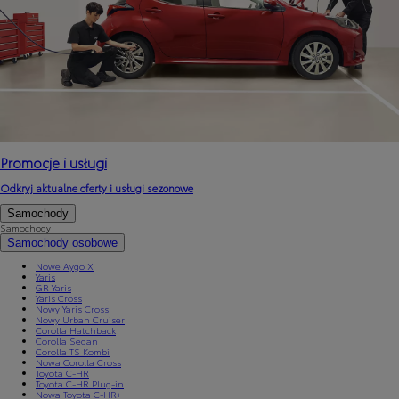
Promocje i usługi
Odkryj aktualne oferty i usługi sezonowe
Samochody
Samochody
Samochody osobowe
Nowe Aygo X
Yaris
GR Yaris
Yaris Cross
Nowy Yaris Cross
Nowy Urban Cruiser
Corolla Hatchback
Corolla Sedan
Corolla TS Kombi
Nowa Corolla Cross
Toyota C-HR
Toyota C-HR Plug-in
Nowa Toyota C-HR+