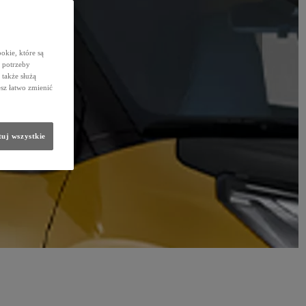
okie, które są
 potrzeby
 także służą
sz łatwo zmienić
uj wszystkie