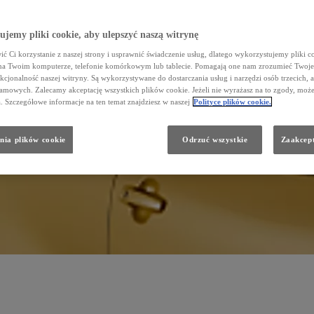
jemy pliki cookie, aby ulepszyć naszą witrynę
ć Ci korzystanie z naszej strony i usprawnić świadczenie usług, dlatego wykorzystujemy pliki co
na Twoim komputerze, telefonie komórkowym lub tablecie. Pomagają one nam zrozumieć Twoje
nkcjonalność naszej witryny. Są wykorzystywane do dostarczania usług i narzędzi osób trzecich, a
amowych. Zalecamy akceptację wszystkich plików cookie. Jeżeli nie wyrażasz na to zgody, może
a. Szczegółowe informacje na ten temat znajdziesz w naszej
Polityce plików cookie.
nia plików cookie
Odrzuć wszystkie
Zaakcept