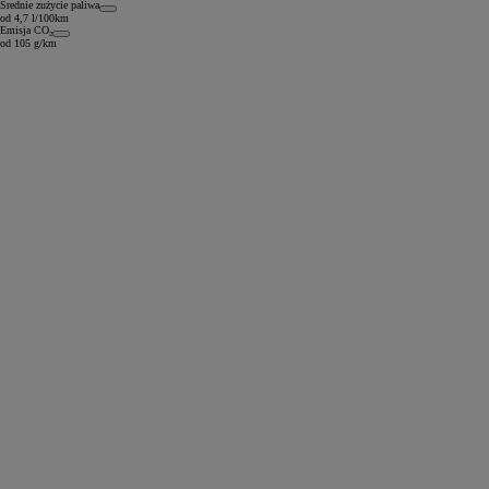
Średnie zużycie paliwa
od 4,7 l/100km
Emisja CO₂
od 105 g/km