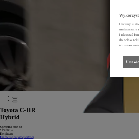
Wykorzystu
Chcemy ułatwi
umieszczane 
i ulepszać fu
do celów rekl
ich ustawieni
Ustawie
Toyota C-HR
Hybrid
Specjalna cena od
119 800 zł
Konfiguruj
Umów się na jazdę testową