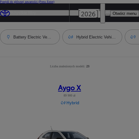
Przejdź do głównej zawartości
(Press Enter)
Wszystkie filtry
Najbardziej popularny
Otwórz menu
Battery Electric Vehicle
Hybrid Electric Vehicle
Liczba znalezionych modeli:
Liczba wyników po zastosowaniu filtrów
23
:
23
Aygo X
89 900 zł
Hybrid