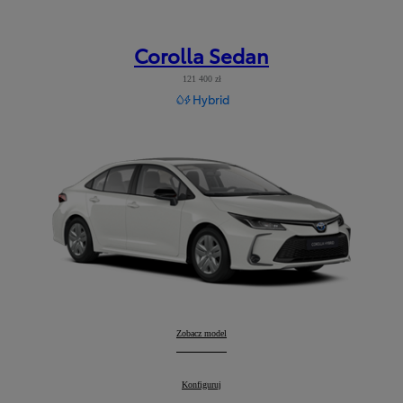
Corolla Sedan
121 400 zł
Hybrid
Corolla Sedan
Zobacz model
:
Corolla Sedan
Konfiguruj
: