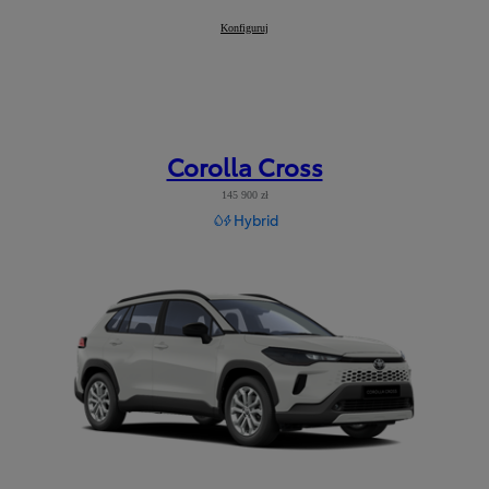
Corolla TS Kombi
Konfiguruj
:
Corolla Cross
145 900 zł
Hybrid