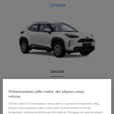
Hybrid
Yaris Cross
Zobacz model
:
Yaris Cross
Konfiguruj
:
Wykorzystujemy pliki cookie, aby ulepszyć naszą
witrynę
Chcemy ułatwić Ci korzystanie z naszej strony i usprawnić świadczenie usług,
dlatego wykorzystujemy pliki cookie, które są umieszczane na Twoim
komputerze, telefonie komórkowym lub tablecie. Pomagają one nam zrozumieć