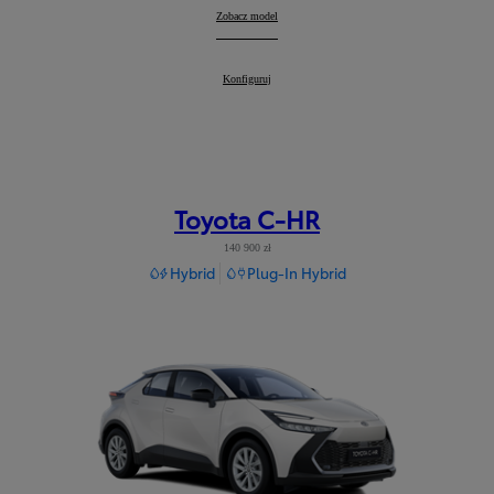
Corolla Cross
Zobacz model
:
Corolla Cross
Konfiguruj
:
Toyota C-HR
140 900 zł
Hybrid
Plug-In Hybrid