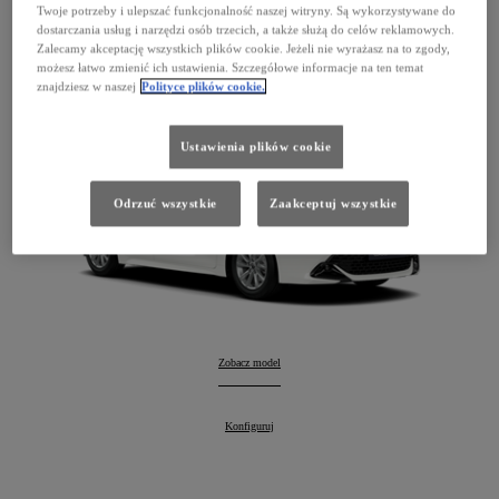
Corolla Hatchback
Twoje potrzeby i ulepszać funkcjonalność naszej witryny. Są wykorzystywane do
dostarczania usług i narzędzi osób trzecich, a także służą do celów reklamowych.
127 900 zł
Zalecamy akceptację wszystkich plików cookie. Jeżeli nie wyrażasz na to zgody,
możesz łatwo zmienić ich ustawienia. Szczegółowe informacje na ten temat
Hybrid
znajdziesz w naszej
Polityce plików cookie.
Ustawienia plików cookie
Odrzuć wszystkie
Zaakceptuj wszystkie
Corolla Hatchback
Zobacz model
:
Corolla Hatchback
Konfiguruj
: