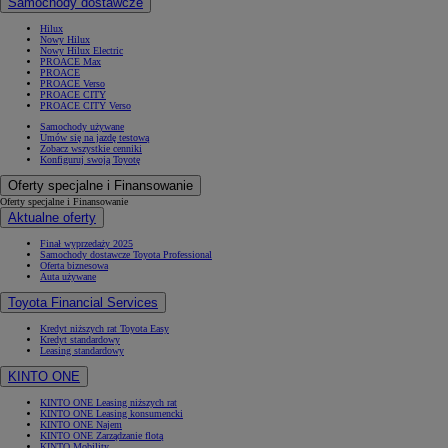
Samochody dostawcze
Hilux
Nowy Hilux
Nowy Hilux Electric
PROACE Max
PROACE
PROACE Verso
PROACE CITY
PROACE CITY Verso
Samochody używane
Umów się na jazdę testową
Zobacz wszystkie cenniki
Konfiguruj swoją Toyotę
Oferty specjalne i Finansowanie
Oferty specjalne i Finansowanie
Aktualne oferty
Finał wyprzedaży 2025
Samochody dostawcze Toyota Professional
Oferta biznesowa
Auta używane
Toyota Financial Services
Kredyt niższych rat Toyota Easy
Kredyt standardowy
Leasing standardowy
KINTO ONE
KINTO ONE Leasing niższych rat
KINTO ONE Leasing konsumencki
KINTO ONE Najem
KINTO ONE Zarządzanie flotą
KINTO Mobility