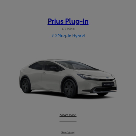
Prius Plug-in
176 900 zł
Plug-In Hybrid
Prius Plug-in
Zobacz model
:
Prius Plug-in
Konfiguruj
: