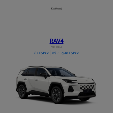
Mirai
Konfiguruj
:
RAV4
197 900 zł
Hybrid
Plug-In Hybrid