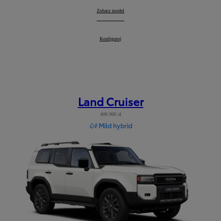
RAV4
Zobacz model
:
RAV4
Konfiguruj
:
Land Cruiser
408 900 zł
Mild hybrid