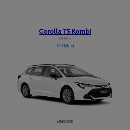
Corolla TS Kombi
131 900 zł
Hybrid
Corolla TS Kombi
Zobacz model
: