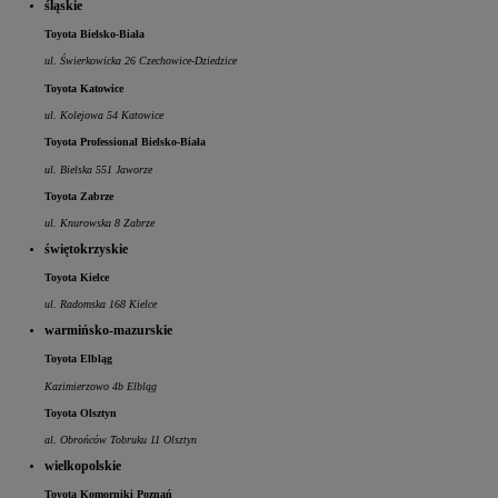
śląskie
Toyota Bielsko-Biała
ul. Świerkowicka 26 Czechowice-Dziedzice
Toyota Katowice
ul. Kolejowa 54 Katowice
Toyota Professional Bielsko-Biała
ul. Bielska 551 Jaworze
Toyota Zabrze
ul. Knurowska 8 Zabrze
świętokrzyskie
Toyota Kielce
ul. Radomska 168 Kielce
warmińsko-mazurskie
Toyota Elbląg
Kazimierzowo 4b Elbląg
Toyota Olsztyn
al. Obrońców Tobruku 11 Olsztyn
wielkopolskie
Toyota Komorniki Poznań