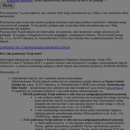
Rozumiem informację.
Jestem zainteresowany umówieniem na serwis lub przegląd. *
Wyślij
Pola oznaczone * są obowiązkowe, aby wybrany Diler mógł skontaktować się z Tobą w celu omówienia oferty
akcesoryjnej.
Pozostawiasz nam swoje dane osobowe poprzez formularz stanowiący prośbę o umówienie i realizację usługi
serwisowej lub przeglądu. W ten sposób, podajesz nam swoje dane celem skontaktowania się z Tobą
telefonicznie lub mailowo.
Pozostawienie Twoich danych jest dobrowolne, ale konieczne, abyś skorzystał z usługi serwisowej lub
przeglądu. W związku z usługą serwisową lub przeglądem i przekazanymi danymi, Toyota Central Europe
Sp. z o.o., 02-673 Warszawa, ul. Konstruktorska 5 (TCE) oraz wybrany diler są administratorami Twoich
danych.
ZAPOZNAJ SIĘ Z OBOWIĄZKIEM INFORMACYJNYM
Kto i jak przetwarza Twoje dane?
(Obowiązek informacyjny wynikający z Rozporządzenia Parlamentu Europejskiego i Rady (UE)
2016/679 z dnia 27 kwietnia 2016 r. w sprawie ochrony osób fizycznych w związku z przetwarzaniem danych
osobowych i w sprawie swobodnego przepływu takich danych oraz uchylenia dyrektywy 95/46/WE (RODO))
Informujemy, iż:
Administrator danych, cele i podstawy prawne przetwarzania:
Administratorem Twoich danych osobowych we wskazanym poniżej zakresie są
Toyota Central
Europe Sp. z o.o.
, 02-673 Warszawa, ul. Konstruktorska 5 (
TCE
) oraz wybrany
Autoryzowany
Diler Toyoty
– aktualizowane listy adresowe oraz dane kontaktowe są na stronie
www.toyota.pl
W zależności od wskazanej podstawy i celu przetwarzania administratorami są:.
DILER przetwarza Twoje osobowe w celu oraz na następującej podstawie prawnej:
w celu podjęcia działań, w tym umówienia się na przegląd lub usługę serwisową,
przed zawarciem umowy na podstawie zgłoszenia chęci skorzystania z usług
przeglądu lub serwisu oraz w razie zawarcia umowy na takie usługi w celu jej
wykonania (podstawa z art. 6 ust 1 lit. b RODO),
w celu ewentualnego dochodzenia lub obrony przed roszczeniami będącym
realizacją prawnie uzasadnionego interesu Dilera (podstawa z art. 6 ust. 1 lit.
f RODO) (np. zapłata mandatu);
TCE przetwarza Twoje osobowe w celu oraz na następującej podstawie prawnej:
w celach analitycznych tj. w celu lepszego doboru usług do potrzeb klientów
Toyota, ogólnej optymalizacji produktów Toyota, optymalizacji procesów
obsługi, budowania wiedzy o klientach Toyota, analizy finansowej TCE oraz