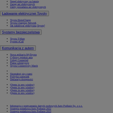
Napęd elektryczny na baterię
Zasięg aut elektrycznych
Zalety posiadania aut elektrycznych
Ładowanie elektrycznej Toyoty
Toyota HomeCharge
Toyota Charging Network
Jak naładować elektryczną Toyotę?
Systemy bezpieczeństwa
Toyota T-Mate
System eCall
Komunikacja z autem
Nowa aplikacja MyToyota
Cyfrowy opiekun auta
Usługi Connected
Płatne subskrypcje
Toyota Connectivity Match
Skontaktuj się z nami
Polityka ciasteczek
Deklaracja dostępności
(Opens in new window)
(Opens in new window)
(Opens in new window)
(Opens in new window)
Informacja o przetwarzaniu danych osobowych Auto Podlasie Sp. z o.o.
Strategia podatkowa Auto Podlasie 2022
Strategia podatkowa Auto Podlasie 2023