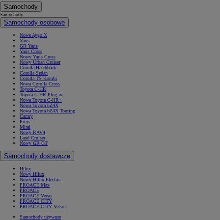
Samochody
Samochody
Samochody osobowe
Nowe Aygo X
Yaris
GR Yaris
Yaris Cross
Nowy Yaris Cross
Nowy Urban Cruiser
Corolla Hatchback
Corolla Sedan
Corolla TS Kombi
Nowa Corolla Cross
Toyota C-HR
Toyota C-HR Plug-in
Nowa Toyota C-HR+
Nowa Toyota bZ4X
Nowa Toyota bZ4X Touring
Camry
Prius
Mirai
Nowy RAV4
Land Cruiser
Nowy GR GT
Samochody dostawcze
Hilux
Nowy Hilux
Nowy Hilux Electric
PROACE Max
PROACE
PROACE Verso
PROACE CITY
PROACE CITY Verso
Samochody używane