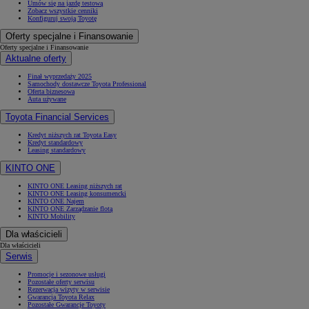
Umów się na jazdę testową
Zobacz wszystkie cenniki
Konfiguruj swoją Toyotę
Oferty specjalne i Finansowanie
Oferty specjalne i Finansowanie
Aktualne oferty
Finał wyprzedaży 2025
Samochody dostawcze Toyota Professional
Oferta biznesowa
Auta używane
Toyota Financial Services
Kredyt niższych rat Toyota Easy
Kredyt standardowy
Leasing standardowy
KINTO ONE
KINTO ONE Leasing niższych rat
KINTO ONE Leasing konsumencki
KINTO ONE Najem
KINTO ONE Zarządzanie flotą
KINTO Mobility
Dla właścicieli
Dla właścicieli
Serwis
Promocje i sezonowe usługi
Pozostałe oferty serwisu
Rezerwacja wizyty w serwisie
Gwarancja Toyota Relax
Pozostałe Gwarancje Toyoty