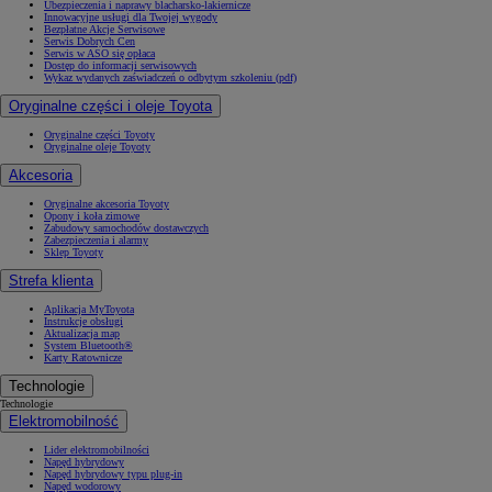
Ubezpieczenia i naprawy blacharsko-lakiernicze
Innowacyjne usługi dla Twojej wygody
Bezpłatne Akcje Serwisowe
Serwis Dobrych Cen
Serwis w ASO się opłaca
Dostęp do informacji serwisowych
Wykaz wydanych zaświadczeń o odbytym szkoleniu (pdf)
Oryginalne części i oleje Toyota
Oryginalne części Toyoty
Oryginalne oleje Toyoty
Akcesoria
Oryginalne akcesoria Toyoty
Opony i koła zimowe
Zabudowy samochodów dostawczych
Zabezpieczenia i alarmy
Sklep Toyoty
Strefa klienta
Aplikacja MyToyota
Instrukcje obsługi
Aktualizacja map
System Bluetooth®
Karty Ratownicze
Technologie
Technologie
Elektromobilność
Lider elektromobilności
Napęd hybrydowy
Napęd hybrydowy typu plug-in
Napęd wodorowy