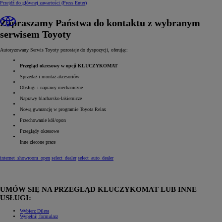
Przejdź do głównej zawartości
(Press Enter)
Zapraszamy Państwa do kontaktu z wybranym
serwisem Toyoty
Autoryzowany Serwis Toyoty pozostaje do dyspozycji, oferując:
Przegląd okresowy w opcji KLUCZYKOMAT
Sprzedaż i montaż akcesoriów
Obsługi i naprawy mechaniczne
Naprawy blacharsko-lakiernicze
Nową gwarancję w programie Toyota Relax
Przechowanie kół/opon
Przeglądy okresowe
Inne zlecone prace
internet_showroom_open
select_dealer
select_auto_dealer
UMÓW SIĘ NA PRZEGLĄD KLUCZYKOMAT LUB INNE
USŁUGI:
Wybierz Dilera
Wypełnij formularz