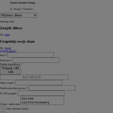
Toyota Szczecin Struga
ul. Struga 17 Szczecin
Wybrany diler
Znajdź dilera
Tel:
Dalej
Uzupełnij swoje dane
Tel:
Zmień
Wybierz dilera *
Imię *
Nazwisko *
Telefon komórkowy *
Poland +48
+48
Adres e-mail *
Preferowana data serwisu: *
Nr VIN pojazdu:
Uwagi i zakres prac
Chcę wymienić opony