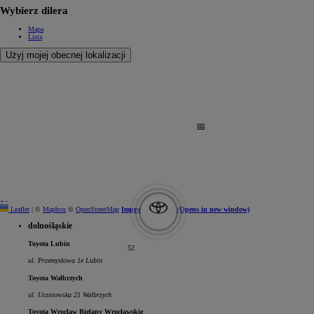
Wybierz dilera
Mapa
Lista
Użyj mojej obecnej lokalizacji
+
−
Leaflet
|
©
Mapbox
©
OpenStreetMap
Improve this map
(Opens in new window)
dolnośląskie
Toyota Lubin
52
ul. Przemysłowa 1e Lubin
Toyota Wałbrzych
ul. Uczniowska 21 Wałbrzych
Toyota Wrocław Bielany Wrocławskie