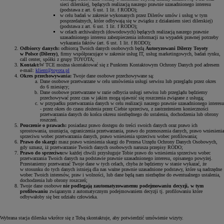
sieci dilerskiej, będących realizacją naszego prawnie uzasadnionego interesu
(podstawa z art. 6 ust. 1 lit. f RODO);
w celu badań w zakresie wykonanych przez Dilerów umów i usług w tym
posprzedażnych, które odbywają się w związku z działaniem sieci dilerskiej)
(podstawa z art. 6 ust. 1 lit. f RODO);
w celach archiwalnych (dowodowych) będących realizacją naszego prawnie
uzasadnionego interesu zabezpieczenia informacji na wypadek prawnej potrzeby
wykazania faktów (art. 6 ust. 1 lit. f RODO);
Odbiorcy danych:
odbiorcą Twoich danych osobowych będą
Autoryzowani Dilerzy Toyoty
w Polsce (Dilerzy)
, firmy współpracujące w zakresie usług IT, usług marketingowych, badań rynku,
call center, spółki z grupy TOYOTA;
Kontakt:
W TCE można skontaktować się z Punktem Kontaktowym Ochrony Danych pod adresem
e-mail:
klient@toyota.pl
Okres przechowywania:
Twoje dane osobowe przechowywane są:
Dane osobowe przetwarzane w celu umówienia usługi serwisu lub przeglądu przez okres
do 6 miesięcy;
Dane osobowe przetwarzane w razie odbycia usługi serwisu lub przeglądu będziemy
przechowywać przez czas w jakim mogą ujawnić się roszczenia związane z usługą;
w przypadku przetwarzania danych w celu realizacji naszego prawnie uzasadnionego interesu
- przez okres do czasu złożenia przez Ciebie sprzeciwu, z zastrzeżeniem konieczności
przetwarzania danych do końca okresu niezbędnego do ustalenia, dochodzenia lub obrony
roszczeń.
Pouczenie o prawach:
posiadasz prawo dostępu do treści swoich danych oraz prawo ich
sprostowania, usunięcia, ograniczenia przetwarzania, prawo do przenoszenia danych, prawo wniesienia
sprzeciwu wobec przetwarzania danych, prawo wniesienia sprzeciwu wobec profilowania;
Prawo do skargi:
masz prawo wniesienia skargi do Prezesa Urzędu Ochrony Danych Osobowych,
gdy uznasz, iż przetwarzanie Twoich danych osobowych narusza przepisy RODO;
Prawo do sprzeciwu:
w każdej chwili przysługuje Tobie prawo do wniesienia sprzeciwu wobec
przetwarzania Twoich danych na podstawie prawnie uzasadnionego interesu, opisanego powyżej.
Przestaniemy przetwarzać Twoje dane w tych celach, chyba że będziemy w stanie wykazać, że
w stosunku do tych danych istnieją dla nas ważne prawnie uzasadnione podstawy, które są nadrzędne
wobec Twoich interesów, praw i wolności, lub dane będą nam niezbędne do ewentualnego ustalenia,
dochodzenia lub obrony roszczeń;
Twoje dane osobowe
nie podlegają zautomatyzowanemu podejmowaniu decyzji, w tym
profilowaniu
związanym z automatycznym podejmowaniem decyzji tj. profilowaniu które
odbywałoby się bez udziału człowieka.
Wybrana stacja dilerska wkrótce się z Tobą skontaktuje, aby potwierdzić umówienie wizyty.