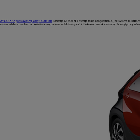
AYGO X w podstawowej wersji Comfort
kosztuje 64 900 zł i oferuje takie udogodnienia, jak system multime
można zdalnie uruchamiać światła awaryjne oraz odblokowywać i blokować zamek centralny. Niewątpliwą zale