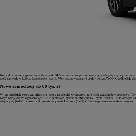
Niezwykle dobrze wyposażony mały miejski SUV może stać się jeszcze lepszy, gdy zdecydujemy się nieznaczn
część nadwozia w kolorze fortepianowej czerni. Wewnątrz nowoczesny i spójny design AYGO X podkreślają ele
Nowe samochody do 80 tys. zł
W tym przedziale cenowym mieści się jeden z najchętniej wybieranych miejskich samochodów osobowych Toy
nabyć wersję Active wyposażoną w 15" felgi stalowe, system multimedialny Toyota Touch® 3 z kolorowym ekr
adaptacyjny (iACC), system wykrywania zmęczenia kierowcy (SWS) i układ rozpoznawania znaków drogowyc