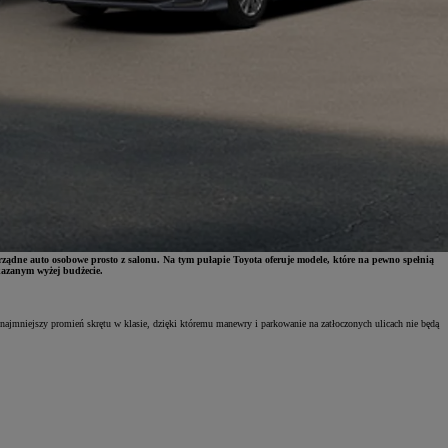
rządne auto osobowe prosto z salonu. Na tym pułapie Toyota oferuje modele, które na pewno spełnią
kazanym wyżej budżecie.
ajmniejszy promień skrętu w klasie, dzięki któremu manewry i parkowanie na zatłoczonych ulicach nie będą