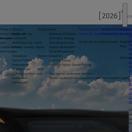
Praca w Toyocie
Strefa klienta
Świętujemy 35 lat Toyoty w Polsce
Toyota Central Europ
Zarządza
sing niższych rat
Dołącz do nas
Aplikacja MyToyota
Odkryj 35 wyjątkowych ofert
Skontaktuj się z nam
Komfort 
Ak
asing konsumencki
Kontakt
Instrukcje obsługi
pr
Umów się na jazdę testową
Zapytaj 
ajem
Skontaktuj się z nami
Aktualizacja map
Ce
floty
ządzanie flotą
Salony i serwisy Toyoty
System Bluetooth®
ws
y
Technologie
Karty Ratownicze
mo
Innowacje
Toyota Collection
Kalkulat
S
Toyota T-Mate
Kolekcje Toyoty
do
Motorsport
Kolekcje Toyoty Gazoo Racing
To
System eCall
FAQ
Pr
Cyfrowy opiekun auta
Najczęściej zadawane pytania
Of
Ładowanie
Wykaz wydanych zaświadczeń o odbytym szkoleniu (pdf)
KI
Connected
fi
S
u
in
w
U
si
ja
te