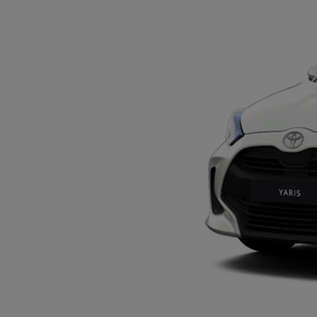
Od
105 300 zł
Corolla Hatchback
HYBRID