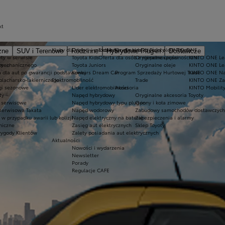
kt
Kluby dla dzieci i młodzieży
Ekobonus dla hybryd Toyoty
Oryginalne części i oleje Toyoty
KINTO ONE
zne
SUV i Terenowe
Rodzinne
Hybrydowe Plug-in
Dostawcze
ty w serwisie
Toyota Kids
Oferta dla osób z niepełnosprawnościami
Oryginalne części
KINTO ONE Lea
sy
 mechanicznego
Toyota Juniors
Oryginalne oleje
KINTO ONE Le
a dla aut po gwarancji podstawowej
Konkurs Dream Car
Program Sprzedaży Hurtowej Trade
KINTO ONE N
blacharsko-lakierniczego
Elektromobilność
Trade
KINTO ONE Zar
ugi sezonowe
Lider elektromobilności
Akcesoria
KINTO Mobilit
ty
Napęd hybrydowy
Oryginalne akcesoria Toyoty
e serwisowe
Napęd hybrydowy typu plug-in
Opony i koła zimowe
 serwisowa Takata
Napęd wodorowy
Zabudowy samochodów dostawczych
 przypadku awarii lub kolizji
Napęd elektryczny na baterię
Zabezpieczenia i alarmy
niczne
Zasięg aut elektrycznych
Sklep Toyoty
wygody Klientów
Zalety posiadania aut elektrycznych
Aktualności
Nowości i wydarzenia
Newsletter
Porady
Regulacje CAFE