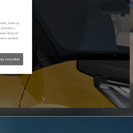
okie, które są
potrzeby i
także służą do
łatwo zmienić
uj wszystkie