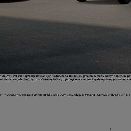
 do ceny jest jak najlepszy. Dysponując budżetem do 100 tys. zł, jesteśmy w stanie nabyć naprawdę po
 zainteresowanych. Poniżej przedstawiamy kilka propozycji samochodów Toyoty mieszczących się we ws
any nowoczesnym, miejskim stylem model oferuje wysoką pozycję za kierownicą, nadwozie o długości 3,7 m i n