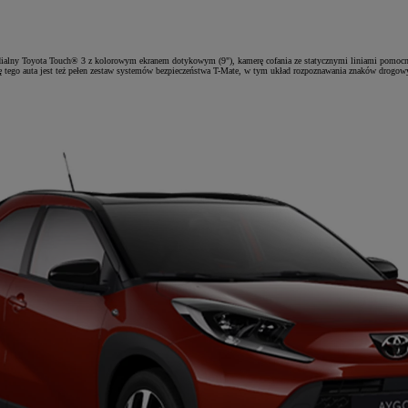
dialny Toyota Touch® 3 z kolorowym ekranem dotykowym (9"), kamerę cofania ze statycznymi liniami pomocnicz
tę tego auta jest też pełen zestaw systemów bezpieczeństwa T-Mate, w tym układ rozpoznawania znaków drogo