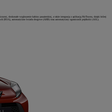
ymi, doskonałe wygłuszenie kabiny pasażerskiej, a także integrację z aplikacją MyToyota, dzięki której
wych (RSA), automatyczne światła drogowe (AHB) oraz automatyczny ogranicznik prędkości (ASL).