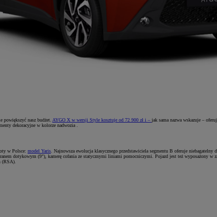
ie powiększyć nasz budżet.
AYGO X w wersji Style kosztuje od 72 900 zł i –
jak sama nazwa wskazuje – oferuje
menty dekoracyjne w kolorze nadwozia .
oty w Polsce:
model Yaris
. Najnowsza ewolucja klasycznego przedstawiciela segmentu B oferuje niebagatelny 
anem dotykowym (9"), kamerę cofania ze statycznymi liniami pomocniczymi. Pojazd jest też wyposażony w zaa
h (RSA).