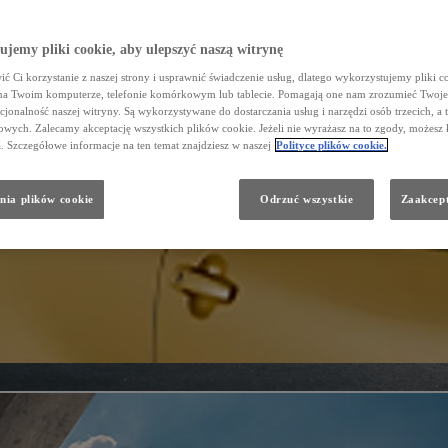
jemy pliki cookie, aby ulepszyć naszą witrynę
ć Ci korzystanie z naszej strony i usprawnić świadczenie usług, dlatego wykorzystujemy pliki co
na Twoim komputerze, telefonie komórkowym lub tablecie. Pomagają one nam zrozumieć Twoje 
cjonalność naszej witryny. Są wykorzystywane do dostarczania usług i narzędzi osób trzecich, a 
wych. Zalecamy akceptację wszystkich plików cookie. Jeżeli nie wyrażasz na to zgody, możesz 
a. Szczegółowe informacje na ten temat znajdziesz w naszej
Polityce plików cookie.
nia plików cookie
Odrzuć wszystkie
Zaakcept