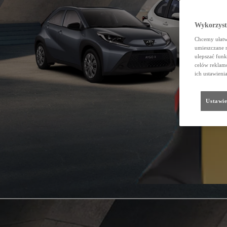
Wykorzystu
Chcemy ułatwi
umieszczane 
ulepszać funk
celów reklamo
ich ustawieni
Ustawie