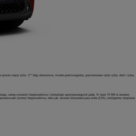
 jeszcze więcej stylu: 17" felgi aluminiowe, światła przeciwmgielne, przyciemniane szyby tylne, dach i tylną
design, szereg systemów bezpieczeństwa i technologii uprzyjemniających jazdę. W cenie 79 900 zł możemy
wansowane systemy bezpieczeństwa, takie jak: asystent utrzymania pasa ruchu (LTA), inteligentny tempomat