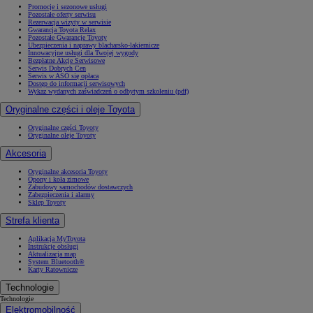
Promocje i sezonowe usługi
Pozostałe oferty serwisu
Rezerwacja wizyty w serwisie
Gwarancja Toyota Relax
Pozostałe Gwarancje Toyoty
Ubezpieczenia i naprawy blacharsko-lakiernicze
Innowacyjne usługi dla Twojej wygody
Bezpłatne Akcje Serwisowe
Serwis Dobrych Cen
Serwis w ASO się opłaca
Dostęp do informacji serwisowych
Wykaz wydanych zaświadczeń o odbytym szkoleniu (pdf)
Oryginalne części i oleje Toyota
Oryginalne części Toyoty
Oryginalne oleje Toyoty
Akcesoria
Oryginalne akcesoria Toyoty
Opony i koła zimowe
Zabudowy samochodów dostawczych
Zabezpieczenia i alarmy
Sklep Toyoty
Strefa klienta
Aplikacja MyToyota
Instrukcje obsługi
Aktualizacja map
System Bluetooth®
Karty Ratownicze
Technologie
Technologie
Elektromobilność