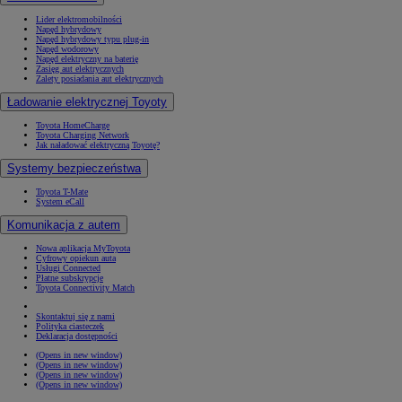
Lider elektromobilności
Napęd hybrydowy
Napęd hybrydowy typu plug-in
Napęd wodorowy
Napęd elektryczny na baterię
Zasięg aut elektrycznych
Zalety posiadania aut elektrycznych
Ładowanie elektrycznej Toyoty
Toyota HomeCharge
Toyota Charging Network
Jak naładować elektryczną Toyotę?
Systemy bezpieczeństwa
Toyota T-Mate
System eCall
Komunikacja z autem
Nowa aplikacja MyToyota
Cyfrowy opiekun auta
Usługi Connected
Płatne subskrypcje
Toyota Connectivity Match
Skontaktuj się z nami
Polityka ciasteczek
Deklaracja dostępności
(Opens in new window)
(Opens in new window)
(Opens in new window)
(Opens in new window)