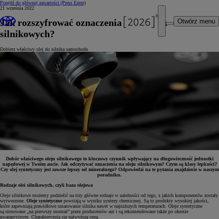
Przejdź do głównej zawartości
(Press Enter)
21 września 2022
Jak rozszyfrować oznaczenia na olejach
Otwórz menu
silnikowych?
Dobierz właściwy olej do silnika samochodu
Dobór właściwego oleju silnikowego to kluczowy czynnik wpływający na długowieczność jednostki
napędowej w Twoim aucie. Jak odczytywać oznaczenia na oleju silnikowym? Czym są klasy lepkości?
Czy olej syntetyczny jest zawsze lepszy od mineralnego? Odpowiedzi na te pytania znajdziecie w naszym
poradniku.
Rodzaje olei silnikowych, czyli baza olejowa
Oleje silnikowe możemy podzielić na trzy główne rodzaje w zależności od tego, z jakich komponentów zostały
wytworzone.
Oleje syntetyczne
powstają w wyniku syntezy chemicznej. Są to produkty wysokiej jakości,
które zapewniają prawidłowe smarowanie silnika nawet w najniższych temperaturach. Oleje syntetyczne
są stosowane „na pierwszy montaż” przez producentów aut i są rekomendowane także po okresie
gwarancyjnym. Charakteryzują się najwyższą ceną.