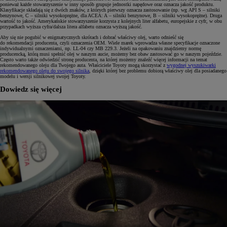
ponieważ każde stowarzyszenie w inny sposób grupuje jednostki napędowe oraz oznacza jakość produktu.
Klasyfikacje składają się z dwóch znaków, z których pierwszy oznacza zastosowanie (np. wg API S – silniki
benzynowe, C – silniki wysokoprężne, dla ACEA: A – silniki benzynowe, B – silniki wysokoprężne). Druga
wartość to jakość. Amerykańskie stowarzyszenie korzysta z kolejnych liter alfabetu, europejskie z cyfr, w obu
przypadkach wyższa cyfra/dalsza litera alfabetu oznacza wyższą jakość.
Aby się nie pogubić w enigmatycznych skrótach i dobrać właściwy olej, warto odnieść się
do rekomendacji producenta, czyli oznaczenia OEM. Wiele marek wprowadza własne specyfikacje oznaczone
indywidualnymi oznaczeniami, np. LL-04 czy MB 229.3. Jeżeli na opakowaniu znajdziemy normę
producencką, którą musi spełnić olej w naszym aucie, możemy bez obaw zastosować go w naszym pojeździe.
Często warto także odwiedzić stronę producenta, na której możemy znaleźć więcej informacji na temat
rekomendowanego oleju dla Twojego auta. Właściciele Toyoty mogą skorzystać z
wygodnej wyszukiwarki
rekomendowanego oleju do swojego silnika
, dzięki której bez problemu dobiorą właściwy olej dla posiadanego
modelu i wersji silnikowej swojej Toyoty.
Dowiedz się więcej