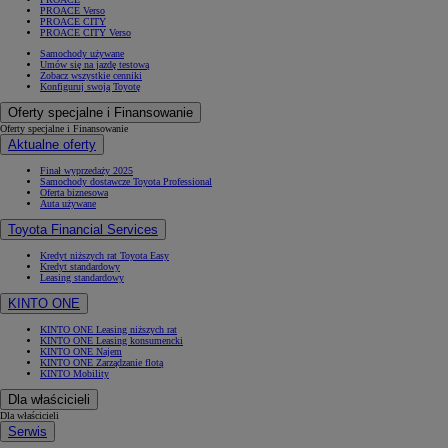
PROACE Verso
PROACE CITY
PROACE CITY Verso
Samochody używane
Umów się na jazdę testową
Zobacz wszystkie cenniki
Konfiguruj swoją Toyotę
Oferty specjalne i Finansowanie
Oferty specjalne i Finansowanie
Aktualne oferty
Finał wyprzedaży 2025
Samochody dostawcze Toyota Professional
Oferta biznesowa
Auta używane
Toyota Financial Services
Kredyt niższych rat Toyota Easy
Kredyt standardowy
Leasing standardowy
KINTO ONE
KINTO ONE Leasing niższych rat
KINTO ONE Leasing konsumencki
KINTO ONE Najem
KINTO ONE Zarządzanie flotą
KINTO Mobility
Dla właścicieli
Dla właścicieli
Serwis