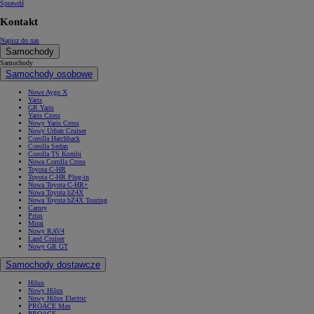
Sprawdź
Kontakt
Napisz do nas
Samochody
Samochody
Samochody osobowe
Nowe Aygo X
Yaris
GR Yaris
Yaris Cross
Nowy Yaris Cross
Nowy Urban Cruiser
Corolla Hatchback
Corolla Sedan
Corolla TS Kombi
Nowa Corolla Cross
Toyota C-HR
Toyota C-HR Plug-in
Nowa Toyota C-HR+
Nowa Toyota bZ4X
Nowa Toyota bZ4X Touring
Camry
Prius
Mirai
Nowy RAV4
Land Cruiser
Nowy GR GT
Samochody dostawcze
Hilux
Nowy Hilux
Nowy Hilux Electric
PROACE Max
PROACE