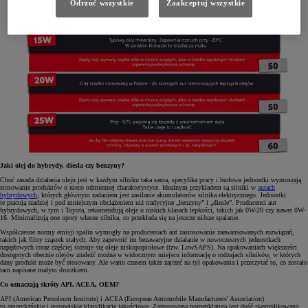
Odrzuć wszystkie
Zaakceptuj wszystkie
Jaki olej do hybrydy, diesla czy benzyny?
Choć zasada działania oleju jest w każdym silniku taka sama, specyfika pracy i budowa jednostki wymuszają
stosowanie produktów o nieco odmiennej charakterystyce. Idealnym przykładem są silniki w
autach
hybrydowych
, których głównym zadaniem jest zasilanie akumulatorów silnika elektrycznego. Jednostki
te pracują rzadziej i pod mniejszym obciążeniem niż tradycyjne „benzyny” i „diesle”. Producenci aut
hybrydowych, w tym i Toyota, rekomendują oleje o niskich klasach lepkości, takich jak 0W-20 czy nawet 0W-
16. Minimalizują one opory własne silnika, co przekłada się na jeszcze niższe spalanie.
Współczesne normy emisji spalin wymogły na producentach aut zastosowanie zaawansowanych rozwiązań,
takich jak filtry cząstek stałych. Aby zapewnić im bezawaryjne działanie w nowoczesnych jednostkach
napędowych coraz częściej stosuje się oleje niskopopiołowe (tzw. LowSAPS). Na opakowaniach większości
dostępnych obecnie olejów znaleźć można w widocznym miejscu informację o rodzajach silników, w których
dany produkt może być stosowany. Ale warto czasem także zajrzeć na tył opakowania i przeczytać to, co zostało
tam napisane małym druczkiem.
Co oznaczają skróty API, ACEA, OEM?
API (American Petroleum Institute) i ACEA (European Automobile Manufacturers' Association)
to amerykańskie i europejskie klasyfikacje jakościowe. Zastosowana nomenklatura jest dość skomplikowana,