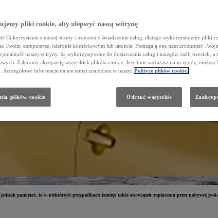
jemy pliki cookie, aby ulepszyć naszą witrynę
ć Ci korzystanie z naszej strony i usprawnić świadczenie usług, dlatego wykorzystujemy pliki co
na Twoim komputerze, telefonie komórkowym lub tablecie. Pomagają one nam zrozumieć Twoje 
cjonalność naszej witryny. Są wykorzystywane do dostarczania usług i narzędzi osób trzecich, a 
wych. Zalecamy akceptację wszystkich plików cookie. Jeżeli nie wyrażasz na to zgody, możesz 
a. Szczegółowe informacje na ten temat znajdziesz w naszej
Polityce plików cookie.
nia plików cookie
Odrzuć wszystkie
Zaakcept
jednak pamiętać, że w niektórych przypadkach istnieje także obowiązek zapłacenia przez nabywcę pod