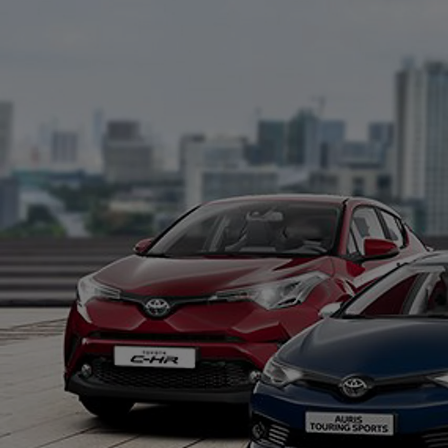
Od
105 300 zł
Corolla Hatchback
HYBRID