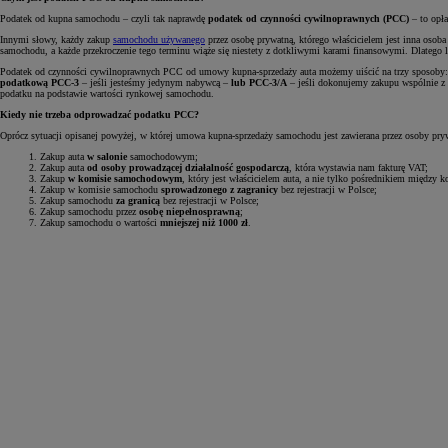
Podatek od kupna samochodu – czyli tak naprawdę
podatek od czynności cywilnoprawnych (PCC)
– to opł
Innymi słowy, każdy zakup
samochodu używanego
przez osobę prywatną, którego właścicielem jest inna osob
samochodu, a każde przekroczenie tego terminu wiąże się niestety z dotkliwymi karami finansowymi. Dlatego l
Podatek od czynności cywilnoprawnych PCC od umowy kupna-sprzedaży auta możemy uiścić na trzy sposoby
podatkową PCC-3
– jeśli jesteśmy jedynym nabywcą –
lub PCC-3/A
– jeśli dokonujemy zakupu wspólnie z i
podatku na podstawie wartości rynkowej samochodu.
Kiedy nie trzeba odprowadzać podatku PCC?
Oprócz sytuacji opisanej powyżej, w której umowa kupna-sprzedaży samochodu jest zawierana przez osoby p
Zakup auta
w salonie
samochodowym;
Zakup auta
od osoby prowadzącej działalność gospodarczą
, która wystawia nam fakturę VAT;
Zakup
w komisie samochodowym
, który jest właścicielem auta, a nie tylko pośrednikiem między k
Zakup w komisie samochodu
sprowadzonego z zagranicy
bez rejestracji w Polsce;
Zakup samochodu
za granicą
bez rejestracji w Polsce;
Zakup samochodu przez
osobę niepełnosprawną
;
Zakup samochodu o wartości
mniejszej niż 1000 zł
.