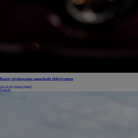
Koszty użytkowania samochodu elektrycznego
Czy to się jeszcze opłaca?
Sprawdź