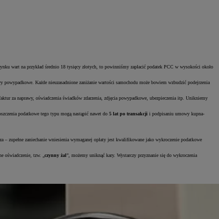
rynku wart na przykład średnio 18 tysięcy złotych, to powinniśmy zapłacić podatek PCC w wysokości około
awy powypadkowe. Każde nieuzasadnione zaniżanie wartości samochodu może bowiem wzbudzić podejrzenia
i faktur za naprawy, oświadczenia świadków zdarzenia, zdjęcia powypadkowe, ubezpieczenia itp. Unikniemy
oszczenia podatkowe tego typu mogą nastąpić nawet do
5 lat po transakcji
i podpisaniu umowy kupna-
 – zupełne zaniechanie wniesienia wymaganej opłaty jest kwalifikowane jako wykroczenie podatkowe
e oświadczenie, tzw. „
czynny żal
”, możemy uniknąć kary. Wystarczy przyznanie się do wykroczenia