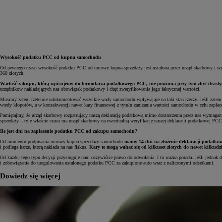
Wysokość podatku PCC od kupna samochodu
Od pewnego czasu wysokość podatku PCC od umowy kupna-sprzedaży jest ustalona przez urząd skarbowy i w
360 złotych.
Wartość zakupu, którą wpisujemy do formularza podatkowego PCC, nie powinna przy tym zbyt drasty
urzędników nakładających nas obowiązek podatkowy i chęć zweryfikowania jego faktycznej wartości.
Musimy zatem rzetelnie udokumentować wszelkie wady samochodu wpływające na taki stan rzeczy. Jeśli zatem
wtedy kłopotów, a w konsekwencji nawet kary finansowej z tytułu zaniżania wartości samochodu w celu zapła
Pamiętajmy, że urząd skarbowy rozpatrujący naszą deklarację podatkową mimo dostarczenia przez nas wymag
sprzedaży – tyle właśnie czasu ma urząd skarbowy na ewentualną weryfikację naszej deklaracji podatkowej PCC
Ile jest dni na zapłacenie podatku PCC od zakupu samochodu?
Od momentu podpisania umowy kupna-sprzedaży samochodu
mamy 14 dni na złożenie deklaracji podatkow
i podlega karze, którą nakłada na nas fiskus.
Kary te mogą wahać się od kilkuset złotych do nawet kilkudzie
Od każdej tego typu decyzji przysługuje nam oczywiście prawo do odwołania. I tu ważna porada. Jeśli jednak
i zobowiązanie do uregulowania ustalonego podatku PCC za zakupione auto wraz z naliczonymi odsetkami.
Dowiedz się więcej