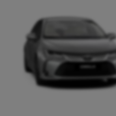
Od
81 900 zł
Yaris Cross
HYBRID