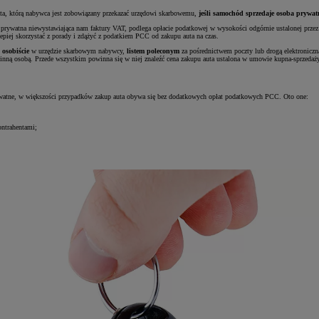
ata, którą nabywca jest zobowiązany przekazać urzędowi skarbowemu,
jeśli samochód sprzedaje osoba prywat
a prywatna niewystawiająca nam faktury VAT, podlega opłacie podatkowej w wysokości odgórnie ustalonej prze
epiej skorzystać z porady i zdążyć z podatkiem PCC od zakupu auta na czas.
:
osobiście
w urzędzie skarbowym nabywcy,
listem poleconym
za pośrednictwem poczty lub drogą elektronicz
nną osobą. Przede wszystkim powinna się w niej znaleźć cena zakupu auta ustalona w umowie kupna-sprzedaży. 
rywatne, w większości przypadków zakup auta obywa się bez dodatkowych opłat podatkowych PCC. Oto one:
ontrahentami;