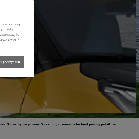
okie, które są
potrzeby i
także służą do
łatwo zmienić
uj wszystkie
atku PCC od tej przyjemności. Sprawdźmy, co mówią na ten temat przepisy podatkowe.