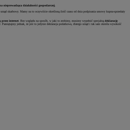
na nieprowadząca działalności gospodarczej.
z urząd skarbowy. Mamy na to oczywiście określoną ilość czasu od dnia podpisania umowy kupna-sprzedaży
ną
przez internet
. Bez względu na sposób, w jaki to zrobimy, musimy wypełnić specjalną
deklarację
Pamiętajmy jednak, że jest to jedynie deklaracja podatkowa, dlatego urząd i tak sam określa wysokość