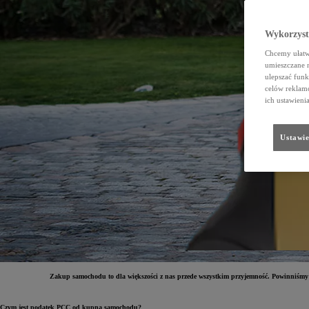
Wykorzystu
Chcemy ułatwi
umieszczane 
ulepszać funk
celów reklamo
ich ustawieni
Ustawie
Zakup samochodu to dla większości z nas przede wszystkim przyjemność. Powinniśmy 
Czym jest podatek PCC od kupna samochodu?