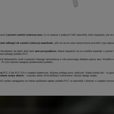
ynosi
2 procent wartości rynkowej auta.
Co to oznacza w praktyce? Jeśli samochód, który kupujemy, jest na 
cznie odbiegać od wartości rynkowej samochodu
, jeśli nie ma ku temu rzeczywistych powodów typu napr
 decydujemy się nabyć dość tanio
auto powypadkowe
, dobrze zaopatrzyć się we wszelkie materiały w postac
cenia niższego podatku PCC.
anych dokumentów może wyznaczyć własnego rzeczoznawcę w celu ponownego zbadania sprawy auta. Wszelkie r
. Po tym terminie następuje przedawnienie podatku.
ej
PCC-3 lub PCC-3/A w urzędzie skarbowym, któremu podlega nowy właściciel. Każda zwłoka lub – co gorsza
sięciu tysięcy złotych
– wszystko zależy od kwalifikacji wykroczenia i decyzji danego urzędu.
 dość szybko zareagujemy na własne opóźnienie zapłaty podatku PCC za samochód i złożymy w urzędzie stosown