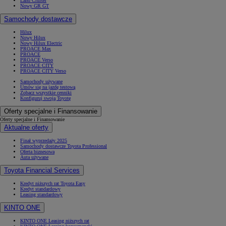
Land Cruiser
Nowy GR GT
Samochody dostawcze
Hilux
Nowy Hilux
Nowy Hilux Electric
PROACE Max
PROACE
PROACE Verso
PROACE CITY
PROACE CITY Verso
Samochody używane
Umów się na jazdę testową
Zobacz wszystkie cenniki
Konfiguruj swoją Toyotę
Oferty specjalne i Finansowanie
Oferty specjalne i Finansowanie
Aktualne oferty
Finał wyprzedaży 2025
Samochody dostawcze Toyota Professional
Oferta biznesowa
Auta używane
Toyota Financial Services
Kredyt niższych rat Toyota Easy
Kredyt standardowy
Leasing standardowy
KINTO ONE
KINTO ONE Leasing niższych rat