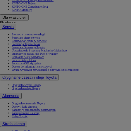
KINTO ONE Leasing konsumencki
KINTO ONE Najem
KINTO ONE Zarządzanie flotą
KINTO Mobility
Dla właścicieli
Dla właścicieli
Serwis
Promocje i sezonowe usługi
Pozostałe oferty serwisu
Rezerwacja wizyty w serwisie
Gwarancja Toyota Relax
Pozostałe Gwarancje Toyoty
Ubezpieczenia i naprawy blacharsko-lakiernicze
Innowacyjne usługi dla Twojej wygody
Bezpłatne Akcje Serwisowe
Serwis Dobrych Cen
Serwis w ASO się opłaca
Dostęp do informacji serwisowych
Wykaz wydanych zaświadczeń o odbytym szkoleniu (pdf)
Oryginalne części i oleje Toyota
Oryginalne części Toyoty
Oryginalne oleje Toyoty
Akcesoria
Oryginalne akcesoria Toyoty
Opony i koła zimowe
Zabudowy samochodów dostawczych
Zabezpieczenia i alarmy
Sklep Toyoty
Strefa klienta