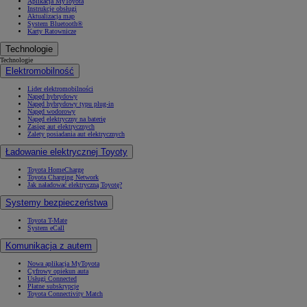
Aplikacja MyToyota
Instrukcje obsługi
Aktualizacja map
System Bluetooth®
Karty Ratownicze
Technologie
Technologie
Elektromobilność
Lider elektromobilności
Napęd hybrydowy
Napęd hybrydowy typu plug-in
Napęd wodorowy
Napęd elektryczny na baterię
Zasięg aut elektrycznych
Zalety posiadania aut elektrycznych
Ładowanie elektrycznej Toyoty
Toyota HomeCharge
Toyota Charging Network
Jak naładować elektryczną Toyotę?
Systemy bezpieczeństwa
Toyota T-Mate
System eCall
Komunikacja z autem
Nowa aplikacja MyToyota
Cyfrowy opiekun auta
Usługi Connected
Płatne subskrypcje
Toyota Connectivity Match