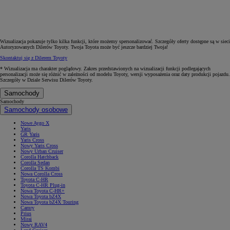
Wizualizacja pokazuje tylko kilka funkcji, które możemy spersonalizować. Szczegóły oferty dostępne są w sieci
Autoryzowanych Dilerów Toyoty. Twoja Toyota może być jeszcze bardziej Twoja!
Skontaktuj się z Dilerem Toyoty
* Wizualizacja ma charakter poglądowy. Zakres przedstawionych na wizualizacji funkcji podlegających
personalizacji może się różnić w zależności od modelu Toyoty, wersji wyposażenia oraz daty produkcji pojazdu.
Szczegóły w Dziale Serwisu Dilerów Toyoty.
Samochody
Samochody
Samochody osobowe
Nowe Aygo X
Yaris
GR Yaris
Yaris Cross
Nowy Yaris Cross
Nowy Urban Cruiser
Corolla Hatchback
Corolla Sedan
Corolla TS Kombi
Nowa Corolla Cross
Toyota C-HR
Toyota C-HR Plug-in
Nowa Toyota C-HR+
Nowa Toyota bZ4X
Nowa Toyota bZ4X Touring
Camry
Prius
Mirai
Nowy RAV4