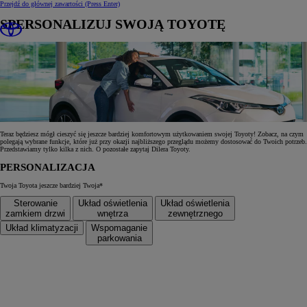
Przejdź do głównej zawartości
(Press Enter)
SPERSONALIZUJ SWOJĄ TOYOTĘ
Teraz będziesz mógł cieszyć się jeszcze bardziej komfortowym użytkowaniem swojej Toyoty! Zobacz, na czym
polegają wybrane funkcje, które już przy okazji najbliższego przeglądu możemy dostosować do Twoich potrzeb.
Przedstawiamy tylko kilka z nich. O pozostałe zapytaj Dilera Toyoty.
PERSONALIZACJA
Twoja Toyota jeszcze bardziej Twoja*
Sterowanie
Układ oświetlenia
Układ oświetlenia
zamkiem drzwi
wnętrza
zewnętrznego
Układ klimatyzacji
Wspomaganie
parkowania