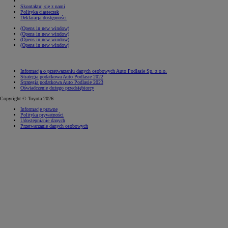
Skontaktuj się z nami
Polityka ciasteczek
Deklaracja dostępności
(Opens in new window)
(Opens in new window)
(Opens in new window)
(Opens in new window)
Informacja o przetwarzaniu danych osobowych Auto Podlasie Sp. z o.o.
Strategia podatkowa Auto Podlasie 2022
Strategia podatkowa Auto Podlasie 2023
Oświadczenie dużego przedsiębiorcy
Copyright © Toyota 2026
Informacje prawne
Polityka prywatności
Udostępnianie danych
Przetwarzanie danych osobowych