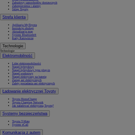
Zabudowy samochodów dostawczych
Zabezpieczenia i alarmy
Sklep Toyoty
Strefa klienta
Aplikacja MyToyota
Instrukcje obsługi
Aktualizacja map
System Bluetooth®
Karty Ratownicze
Technologie
Technologie
Elektromobilność
Lider elektromobilności
Napęd hybrydowy
Napęd hybrydowy typu plug-in
Napęd wodorowy
Napęd elektryczny na baterię
Zasięg aut elektrycznych
Zalety posiadania aut elektrycznych
Ładowanie elektrycznej Toyoty
Toyota HomeCharge
Toyota Charging Network
Jak naładować elektryczną Toyotę?
Systemy bezpieczeństwa
Toyota T-Mate
System eCall
Komunikacja z autem