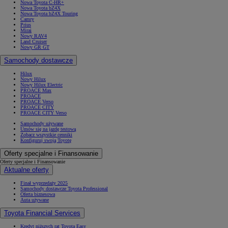
Nowa Toyota C-HR+
Nowa Toyota bZ4X
Nowa Toyota bZ4X Touring
Camry
Prius
Mirai
Nowy RAV4
Land Cruiser
Nowy GR GT
Samochody dostawcze
Hilux
Nowy Hilux
Nowy Hilux Electric
PROACE Max
PROACE
PROACE Verso
PROACE CITY
PROACE CITY Verso
Samochody używane
Umów się na jazdę testową
Zobacz wszystkie cenniki
Konfiguruj swoją Toyotę
Oferty specjalne i Finansowanie
Oferty specjalne i Finansowanie
Aktualne oferty
Finał wyprzedaży 2025
Samochody dostawcze Toyota Professional
Oferta biznesowa
Auta używane
Toyota Financial Services
Kredyt niższych rat Toyota Easy