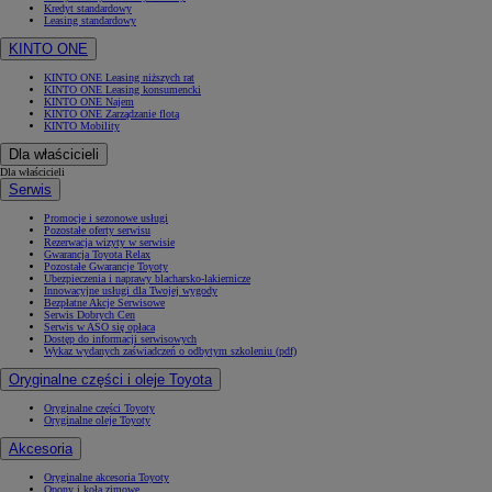
Kredyt standardowy
Leasing standardowy
KINTO ONE
KINTO ONE Leasing niższych rat
KINTO ONE Leasing konsumencki
KINTO ONE Najem
KINTO ONE Zarządzanie flotą
KINTO Mobility
Dla właścicieli
Dla właścicieli
Serwis
Promocje i sezonowe usługi
Pozostałe oferty serwisu
Rezerwacja wizyty w serwisie
Gwarancja Toyota Relax
Pozostałe Gwarancje Toyoty
Ubezpieczenia i naprawy blacharsko-lakiernicze
Innowacyjne usługi dla Twojej wygody
Bezpłatne Akcje Serwisowe
Serwis Dobrych Cen
Serwis w ASO się opłaca
Dostęp do informacji serwisowych
Wykaz wydanych zaświadczeń o odbytym szkoleniu (pdf)
Oryginalne części i oleje Toyota
Oryginalne części Toyoty
Oryginalne oleje Toyoty
Akcesoria
Oryginalne akcesoria Toyoty
Opony i koła zimowe