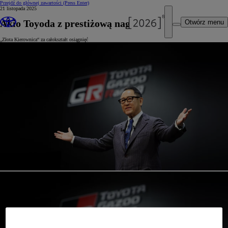
Przejdź do głównej zawartości
(Press Enter)
21 listopada 2025
Akio Toyoda z prestiżową nagrodą
Otwórz menu
„Złota Kierownica“ za całokształt osiągnięć