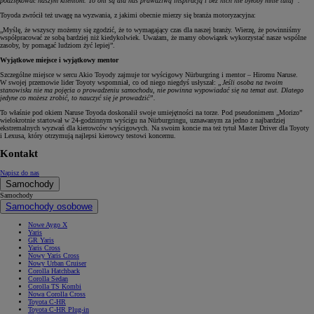
podziękować naszym klientom. To oni są dla nas prawdziwą inspiracją i bez nich nie byłoby mnie tutaj”.
Toyoda zwrócił też uwagę na wyzwania, z jakimi obecnie mierzy się branża motoryzacyjna:
„Myślę, że wszyscy możemy się zgodzić, że to wymagający czas dla naszej branży. Wierzę, że powinniśmy
współpracować ze sobą bardziej niż kiedykolwiek. Uważam, że mamy obowiązek wykorzystać nasze wspólne
zasoby, by pomagać ludziom żyć lepiej”.
Wyjątkowe miejsce i wyjątkowy mentor
Szczególne miejsce w sercu Akio Toyody zajmuje tor wyścigowy Nürburgring i mentor – Hiromu Naruse.
W swojej przemowie lider Toyoty wspomniał, co od niego niegdyś usłyszał:
„Jeśli osoba na twoim
stanowisku nie ma pojęcia o prowadzeniu samochodu, nie powinna wypowiadać się na temat aut. Dlatego
jedyne co możesz zrobić, to nauczyć się je prowadzić”.
To właśnie pod okiem Naruse Toyoda doskonalił swoje umiejętności na torze. Pod pseudonimem „Morizo”
wielokrotnie startował w 24-godzinnym wyścigu na Nürburgringu, uznawanym za jedno z najbardziej
ekstremalnych wyzwań dla kierowców wyścigowych. Na swoim koncie ma też tytuł Master Driver dla Toyoty
i Lexusa, który otrzymują najlepsi kierowcy testowi koncernu.
Kontakt
Napisz do nas
Samochody
Samochody
Samochody osobowe
Nowe Aygo X
Yaris
GR Yaris
Yaris Cross
Nowy Yaris Cross
Nowy Urban Cruiser
Corolla Hatchback
Corolla Sedan
Corolla TS Kombi
Nowa Corolla Cross
Toyota C-HR
Toyota C-HR Plug-in