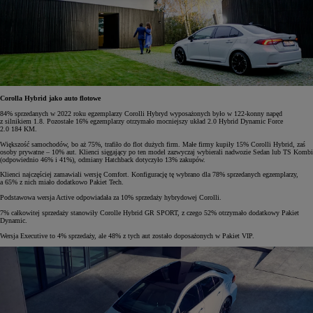
Corolla Hybrid jako auto flotowe
84% sprzedanych w 2022 roku egzemplarzy Corolli Hybryd wyposażonych było w 122-konny napęd
z silnikiem 1.8. Pozostałe 16% egzemplarzy otrzymało mocniejszy układ 2.0 Hybrid Dynamic Force
2.0 184 KM.
Większość samochodów, bo aż 75%, trafiło do flot dużych firm. Małe firmy kupiły 15% Corolli Hybrid, zaś
osoby prywatne – 10% aut. Klienci sięgający po ten model zazwyczaj wybierali nadwozie Sedan lub TS Kombi
(odpowiednio 46% i 41%), odmiany Hatchback dotyczyło 13% zakupów.
Klienci najczęściej zamawiali wersję Comfort. Konfigurację tę wybrano dla 78% sprzedanych egzemplarzy,
a 65% z nich miało dodatkowo Pakiet Tech.
Podstawowa wersja Active odpowiadała za 10% sprzedaży hybrydowej Corolli.
7% całkowitej sprzedaży stanowiły Corolle Hybrid GR SPORT, z czego 52% otrzymało dodatkowy Pakiet
Dynamic.
Wersja Executive to 4% sprzedaży, ale 48% z tych aut zostało doposażonych w Pakiet VIP.