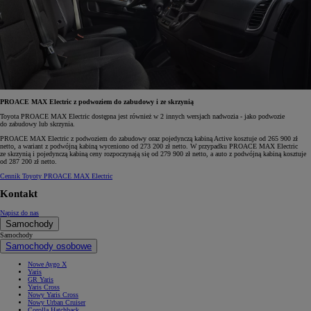
PROACE MAX Electric z podwoziem do zabudowy i ze skrzynią
Toyota PROACE MAX Electric dostępna jest również w 2 innych wersjach nadwozia - jako podwozie
do zabudowy lub skrzynia.
PROACE MAX Electric z podwoziem do zabudowy oraz pojedynczą kabiną Active kosztuje od 265 900 zł
netto, a wariant z podwójną kabiną wyceniono od 273 200 zł netto. W przypadku PROACE MAX Electric
ze skrzynią i pojedynczą kabiną ceny rozpoczynają się od 279 900 zł netto, a auto z podwójną kabiną kosztuje
od 287 200 zł netto.
Cennik Toyoty PROACE MAX Electric
Kontakt
Napisz do nas
Samochody
Samochody
Samochody osobowe
Nowe Aygo X
Yaris
GR Yaris
Yaris Cross
Nowy Yaris Cross
Nowy Urban Cruiser
Corolla Hatchback