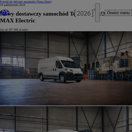
Przejdź do głównej zawartości
(Press Enter)
18 października 2024
Nowy dostawczy samochód Toyoty – PROACE
Otwórz menu
MAX Electric
Już od 267 900 zł netto