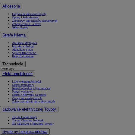
Akcesoria
Oryginalne akcesoria Toyoty
Opony i koła zimowe
Zabudowy samochodów dostawczych
Zabezpieczenia i alarmy
Sklep Toyoty
Strefa klienta
Aplikacja MyToyota
Instrukcje obsługi
Aktualizacja map
System Bluetooth®
Karty Ratownicze
Technologie
Technologie
Elektromobilność
Lider elektromobilności
Napęd hybrydowy
Napęd hybrydowy typu plug-in
Napęd wodorowy
Napęd elektryczny na baterię
Zasięg aut elektrycznych
Zalety posiadania aut elektrycznych
Ładowanie elektrycznej Toyoty
Toyota HomeCharge
Toyota Charging Network
Jak naładować elektryczną Toyotę?
Systemy bezpieczeństwa