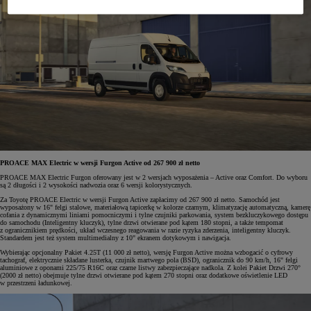
PROACE MAX Electric w wersji Furgon Active od 267 900 zł netto
PROACE MAX Electric Furgon oferowany jest w 2 wersjach wyposażenia – Active oraz Comfort. Do wyboru
są 2 długości i 2 wysokości nadwozia oraz 6 wersji kolorystycznych.
Za Toyotę PROACE Electric w wersji Furgon Active zapłacimy od 267 900 zł netto. Samochód jest
wyposażony w 16" felgi stalowe, materiałową tapicerkę w kolorze czarnym, klimatyzację automatyczną, kamerę
cofania z dynamicznymi liniami pomocniczymi i tylne czujniki parkowania, system bezkluczykowego dostępu
do samochodu (Inteligentny kluczyk), tylne drzwi otwierane pod kątem 180 stopni, a także tempomat
z ogranicznikiem prędkości, układ wczesnego reagowania w razie ryzyka zderzenia, inteligentny kluczyk.
Standardem jest też system multimedialny z 10" ekranem dotykowym i nawigacja.
Wybierając opcjonalny Pakiet 4.25T (11 000 zł netto), wersję Furgon Active można wzbogacić o cyfrowy
tachograf, elektrycznie składane lusterka, czujnik martwego pola (BSD), ogranicznik do 90 km/h, 16" felgi
aluminiowe z oponami 225/75 R16C oraz czarne listwy zabezpieczające nadkola. Z kolei Pakiet Drzwi 270°
(2000 zł netto) obejmuje tylne drzwi otwierane pod kątem 270 stopni oraz dodatkowe oświetlenie LED
w przestrzeni ładunkowej.