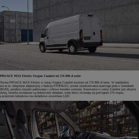
PROACE MAX Electric Furgon Comfort od 276 800 zł netto
Toyota PROACE MAX Electric w wersji Furgon Comfort kosztuje od 276 800 zł netto. W standardzie
ma m.in. tempomat adaptacyjny z funkcją STOP&GO, system monitorowania martwego pola w lusterkach
(BSM), przednie czujniki parkowania i cyfrowe lusterko wsteczne. Kierownica w wersji Comfort jest obszyta
skórą, lusterka zewnętrzne są elektrycznie składane, tylne drzwi otwierają się pod kątem 270 stopni,
a przestrzeń ładunkowa ma dodatkowe oświetlenie LED.