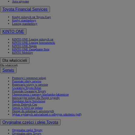
Auta używane
Toyota Financial Services
Kredyt niższych rat Toyota Easy
Kredyt standardowy
Leasing standardowy
KINTO ONE
KINTO ONE Leasing niższych rat
KINTO ONE Leasing konsumencki
KINTO ONE Najem
KINTO ONE Zarządzanie flotą
KINTO Mobility
Dla właścicieli
Dla właścicieli
Serwis
Promocje i sezonowe usługi
Pozostałe oferty serwisu
Rezerwacja wizyty w serwisie
Gwarancja Toyota Relax
Pozostałe Gwarancje Toyoty
Ubezpieczenia i naprawy blacharsko-lakiernicze
Innowacyjne usługi dla Twojej wygody
Bezpłatne Akcje Serwisowe
Serwis Dobrych Cen
Serwis w ASO się opłaca
Dostęp do informacji serwisowych
Wykaz wydanych zaświadczeń o odbytym szkoleniu (pdf)
Oryginalne części i oleje Toyota
Oryginalne części Toyoty
Oryginalne oleje Toyoty