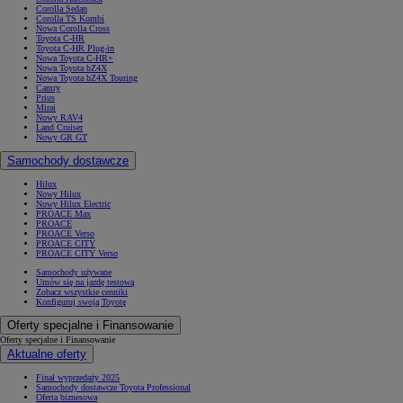
Corolla Sedan
Corolla TS Kombi
Nowa Corolla Cross
Toyota C-HR
Toyota C-HR Plug-in
Nowa Toyota C-HR+
Nowa Toyota bZ4X
Nowa Toyota bZ4X Touring
Camry
Prius
Mirai
Nowy RAV4
Land Cruiser
Nowy GR GT
Samochody dostawcze
Hilux
Nowy Hilux
Nowy Hilux Electric
PROACE Max
PROACE
PROACE Verso
PROACE CITY
PROACE CITY Verso
Samochody używane
Umów się na jazdę testową
Zobacz wszystkie cenniki
Konfiguruj swoją Toyotę
Oferty specjalne i Finansowanie
Oferty specjalne i Finansowanie
Aktualne oferty
Finał wyprzedaży 2025
Samochody dostawcze Toyota Professional
Oferta biznesowa