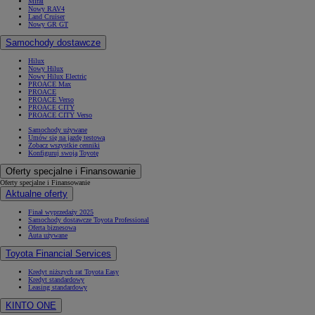
Mirai
Nowy RAV4
Land Cruiser
Nowy GR GT
Samochody dostawcze
Hilux
Nowy Hilux
Nowy Hilux Electric
PROACE Max
PROACE
PROACE Verso
PROACE CITY
PROACE CITY Verso
Samochody używane
Umów się na jazdę testową
Zobacz wszystkie cenniki
Konfiguruj swoją Toyotę
Oferty specjalne i Finansowanie
Oferty specjalne i Finansowanie
Aktualne oferty
Finał wyprzedaży 2025
Samochody dostawcze Toyota Professional
Oferta biznesowa
Auta używane
Toyota Financial Services
Kredyt niższych rat Toyota Easy
Kredyt standardowy
Leasing standardowy
KINTO ONE