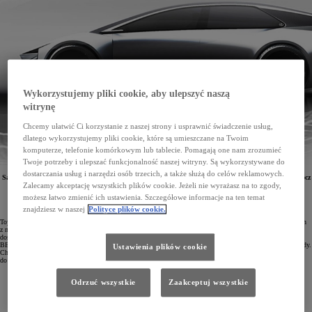
Wykorzystujemy pliki cookie, aby ulepszyć naszą
witrynę
Chcemy ułatwić Ci korzystanie z naszej strony i usprawnić świadczenie usług,
dlatego wykorzystujemy pliki cookie, które są umieszczane na Twoim
komputerze, telefonie komórkowym lub tablecie. Pomagają one nam zrozumieć
Twoje potrzeby i ulepszać funkcjonalność naszej witryny. Są wykorzystywane do
dostarczania usług i narzędzi osób trzecich, a także służą do celów reklamowych.
Samochody hybrydowe i elektryczne Toyoty już w 2026 roku otrzymają nową generację baterii. Oprócz
prac nad zupełnie nowymi typami baterii koncern skupia się także nad ich rozmiarami, które
Zalecamy akceptację wszystkich plików cookie. Jeżeli nie wyrażasz na to zgody,
wpływają na konstrukcję i osiągi auta.
możesz łatwo zmienić ich ustawienia. Szczegółowe informacje na ten temat
znajdziesz w naszej
Polityce plików cookie.
Toyota zapowiada, że do 2030 roku zamierza wyprodukować 3,5 mln samochodów elektrycznych. Aż 1,7 mln
z nich powstanie w rewolucyjnej fabryce BEV Factory stosującej innowacyjne procesy produkcyjne. Aby
dostępność aut elektrycznych była jak najwyższa, potrzebne są baterie nowej generacji, co potwierdza prezes
BEV Factory Takero Kato: „Będziemy oferować różne technologie baterii, tak jak teraz oferujemy różne napędy.
Ustawienia plików cookie
Chcemy dostosować rodzaj akumulatora trakcyjnego do typu samochodu oraz jego zastosowania, a także
do potrzeb naszych klientów.”
Odrzuć wszystkie
Zaakceptuj wszystkie