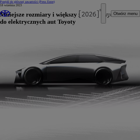
Przejdź do głównej zawartości
(Press Enter)
18 września 2023
Mniejsze rozmiary i większy zasięg nowych baterii
Otwórz menu
do elektrycznych aut Toyoty