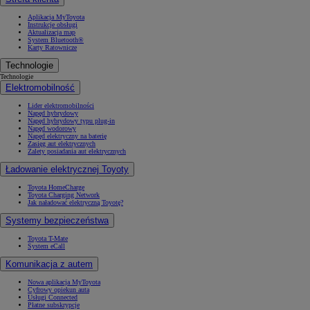
Aplikacja MyToyota
Instrukcje obsługi
Aktualizacja map
System Bluetooth®
Karty Ratownicze
Technologie
Technologie
Elektromobilność
Lider elektromobilności
Napęd hybrydowy
Napęd hybrydowy typu plug-in
Napęd wodorowy
Napęd elektryczny na baterię
Zasięg aut elektrycznych
Zalety posiadania aut elektrycznych
Ładowanie elektrycznej Toyoty
Toyota HomeCharge
Toyota Charging Network
Jak naładować elektryczną Toyotę?
Systemy bezpieczeństwa
Toyota T-Mate
System eCall
Komunikacja z autem
Nowa aplikacja MyToyota
Cyfrowy opiekun auta
Usługi Connected
Płatne subskrypcje