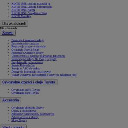
KINTO ONE Leasing niższych rat
KINTO ONE Leasing konsumencki
KINTO ONE Najem
KINTO ONE Zarządzanie flotą
KINTO Mobility
Dla właścicieli
Dla właścicieli
Serwis
Promocje i sezonowe usługi
Pozostałe oferty serwisu
Rezerwacja wizyty w serwisie
Gwarancja Toyota Relax
Pozostałe Gwarancje Toyoty
Ubezpieczenia i naprawy blacharsko-lakiernicze
Innowacyjne usługi dla Twojej wygody
Bezpłatne Akcje Serwisowe
Serwis Dobrych Cen
Serwis w ASO się opłaca
Dostęp do informacji serwisowych
Wykaz wydanych zaświadczeń o odbytym szkoleniu (pdf)
Oryginalne części i oleje Toyota
Oryginalne części Toyoty
Oryginalne oleje Toyoty
Akcesoria
Oryginalne akcesoria Toyoty
Opony i koła zimowe
Zabudowy samochodów dostawczych
Zabezpieczenia i alarmy
Sklep Toyoty
Strefa klienta