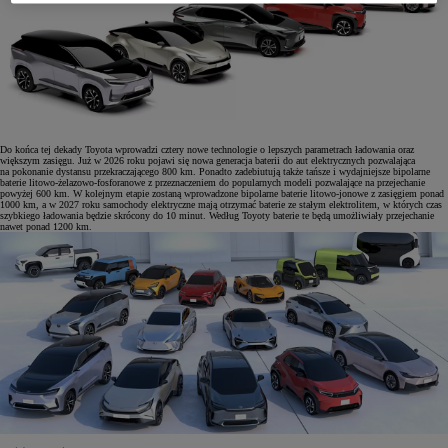
Do końca tej dekady Toyota wprowadzi cztery nowe technologie o lepszych parametrach ładowania oraz
większym zasięgu. Już w 2026 roku pojawi się nowa generacja baterii do aut elektrycznych pozwalająca
na pokonanie dystansu przekraczającego 800 km. Ponadto zadebiutują także tańsze i wydajniejsze bipolarne
baterie litowo-żelazowo-fosforanowe z przeznaczeniem do popularnych modeli pozwalające na przejechanie
powyżej 600 km. W kolejnym etapie zostaną wprowadzone bipolarne baterie litowo-jonowe z zasięgiem ponad
1000 km, a w 2027 roku samochody elektryczne mają otrzymać baterie ze stałym elektrolitem, w których czas
szybkiego ładowania będzie skrócony do 10 minut. Według Toyoty baterie te będą umożliwiały przejechanie
nawet ponad 1200 km.