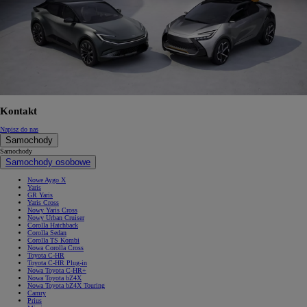
Kontakt
Napisz do nas
Samochody
Samochody
Samochody osobowe
Nowe Aygo X
Yaris
GR Yaris
Yaris Cross
Nowy Yaris Cross
Nowy Urban Cruiser
Corolla Hatchback
Corolla Sedan
Corolla TS Kombi
Nowa Corolla Cross
Toyota C-HR
Toyota C-HR Plug-in
Nowa Toyota C-HR+
Nowa Toyota bZ4X
Nowa Toyota bZ4X Touring
Camry
Prius