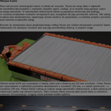
Mniejsze baterie
Prace nad nowymi technologiami baterii to jednak nie wszystko. Toyota nie ustaje także w dążeniach
do zmodyfikowania kształtów i rozmiarów zespołów ogniw, wiedząc, że te czynniki mają ogromny wpływ
na zasięg samochodu. W samochodach elektrycznych baterie są najczęściej montowane pod podłogą,
co wymusza zwiększenie wymiarów zewnętrznych auta, szczególnie zaś jego powierzchni czołowej. Taki zabieg
zwiększa opór aerodynamiczny, ograniczając dystans możliwy do przejechania, a swobodny przepływ powietrza
przez karoserię zwiększyłby zasięg.
Kluczem do zmniejszenia oporu aerodynamicznego według Toyoty jest właśnie zmniejszenie wysokości baterii.
Spłaszczenie ich zmniejszy wysokość auta oraz jego powierzchnię czołową, co poprawi osiągi.
Obecnie model bZ4X jest wyposażony w baterię, która wraz z obudową ma 150 mm wysokości. Celem Toyoty
jest wprowadzenie w najbliższej przyszłości akumulatorów o wysokości 120 mm, a w autach sportowych – o
wysokości 100 mm. Płaskie baterie wpłyną na większy zasięg samochodów elektrycznych, a także poprawią ich
właściwości jezdne oraz odczucia kierowcy. Takie wymiary baterii pozwolą także jeszcze lepiej je rozmieścić,
wzmocnić ich konstrukcję i osiągnąć niższe położenie środka ciężkości.