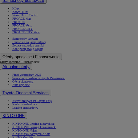
Samochody dostawcze
Hilux
Nowy Hilux
Nowy Hilux Electric
PROACE Max
PROACE
PROACE Verso
PROACE CITY
PROACE CITY Verso
Samochody używane
Umów się na jazdę testową
Zobacz wszystkie cenniki
Konfiguruj swoją Toyotę
Oferty specjalne i Finansowanie
Oferty specjalne i Finansowanie
Aktualne oferty
Finał wyprzedaży 2025
Samochody dostawcze Toyota Professional
Oferta biznesowa
Auta używane
Toyota Financial Services
Kredyt niższych rat Toyota Easy
Kredyt standardowy
Leasing standardowy
KINTO ONE
KINTO ONE Leasing niższych rat
KINTO ONE Leasing konsumencki
KINTO ONE Najem
KINTO ONE Zarządzanie flotą
KINTO Mobility