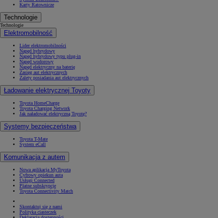
Karty Ratownicze
Technologie
Technologie
Elektromobilność
Lider elektromobilności
Napęd hybrydowy
Napęd hybrydowy typu plug-in
Napęd wodorowy
Napęd elektryczny na baterię
Zasięg aut elektrycznych
Zalety posiadania aut elektrycznych
Ładowanie elektrycznej Toyoty
Toyota HomeCharge
Toyota Charging Network
Jak naładować elektryczną Toyotę?
Systemy bezpieczeństwa
Toyota T-Mate
System eCall
Komunikacja z autem
Nowa aplikacja MyToyota
Cyfrowy opiekun auta
Usługi Connected
Płatne subskrypcje
Toyota Connectivity Match
Skontaktuj się z nami
Polityka ciasteczek
Deklaracja dostępności