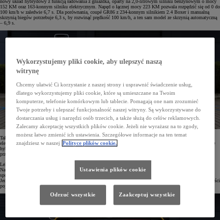
nowy układ hybrydowy z funkcją ładowania z gniazdka, oparty na 2,0-litrowym silniku benzynowym o mocy
152 KM oraz 163-konnym silniku elektrycznym. Napęd o łącznej mocy 223 KM pozwala rozpędzić się od 0 do
100 km/h w zaledwie 6,7 s. Dla porównania, coupé GR86 z 234-konnym silnikiem 2.4 Boxer i manualną
skrzynią biegów potrzebuje 6,3 s, by rozwinąć prędkość 100 km/h, a ten sam model ze skrzynią automatyczną
– 6,9 s.
Wykorzystujemy pliki cookie, aby ulepszyć naszą
witrynę
Chcemy ułatwić Ci korzystanie z naszej strony i usprawnić świadczenie usług,
dlatego wykorzystujemy pliki cookie, które są umieszczane na Twoim
komputerze, telefonie komórkowym lub tablecie. Pomagają one nam zrozumieć
Twoje potrzeby i ulepszać funkcjonalność naszej witryny. Są wykorzystywane do
dostarczania usług i narzędzi osób trzecich, a także służą do celów reklamowych.
Zalecamy akceptację wszystkich plików cookie. Jeżeli nie wyrażasz na to zgody,
możesz łatwo zmienić ich ustawienia. Szczegółowe informacje na ten temat
Tak dobre osiągi Priusa to efekt połączenia mocnej benzynowej jednostki z jeszcze mocniejszym motorem
znajdziesz w naszej
Polityce plików cookie.
elektrycznym oraz dużą baterią o pojemności 13,6 kWh. Auto jest równie dynamiczne podczas jazdy w trybie
hybrydowym, jak i elektrycznym. Co więcej, samochód wykazuje się takim samym przyspieszeniem nawet
przy niskim poziomie naładowania baterii.
Lekka, a jednocześnie sztywna konstrukcja nowego liftbacka oparta została na platformie TNGA 2. generacji.
Ustawienia plików cookie
Nadwozie w kształcie klina, z którego znany jest Prius, zyskało bardziej dynamiczny, nowoczesny styl i
sportowy wygląd. Samochód jest o 50 mm niższy, o 22 mm szerszy i o 46 mm krótszy od poprzednika.
Jednocześnie rozstaw osi wzrósł o 50 mm, a punkt szczytowy dachu został przesunięty w kierunku tylnej części
pojazdu.
Odrzuć wszystkie
Zaakceptuj wszystkie