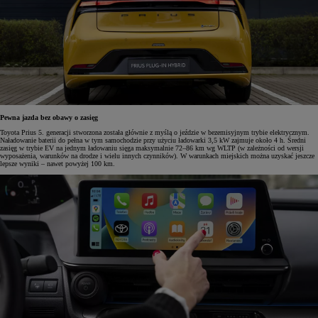
Pewna jazda bez obawy o zasięg
Toyota Prius 5. generacji stworzona została głównie z myślą o jeździe w bezemisyjnym trybie elektrycznym.
Naładowanie baterii do pełna w tym samochodzie przy użyciu ładowarki 3,5 kW zajmuje około 4 h. Średni
zasięg w trybie EV na jednym ładowaniu sięga maksymalnie 72–86 km wg WLTP (w zależności od wersji
wyposażenia, warunków na drodze i wielu innych czynników). W warunkach miejskich można uzyskać jeszcze
lepsze wyniki – nawet powyżej 100 km.