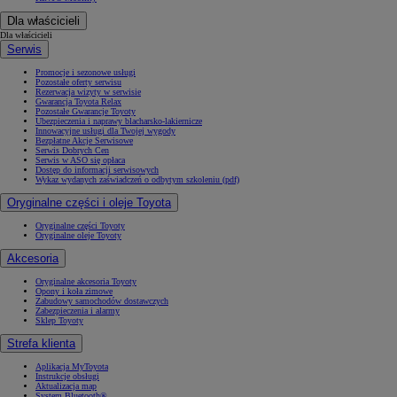
Dla właścicieli
Dla właścicieli
Serwis
Promocje i sezonowe usługi
Pozostałe oferty serwisu
Rezerwacja wizyty w serwisie
Gwarancja Toyota Relax
Pozostałe Gwarancje Toyoty
Ubezpieczenia i naprawy blacharsko-lakiernicze
Innowacyjne usługi dla Twojej wygody
Bezpłatne Akcje Serwisowe
Serwis Dobrych Cen
Serwis w ASO się opłaca
Dostęp do informacji serwisowych
Wykaz wydanych zaświadczeń o odbytym szkoleniu (pdf)
Oryginalne części i oleje Toyota
Oryginalne części Toyoty
Oryginalne oleje Toyoty
Akcesoria
Oryginalne akcesoria Toyoty
Opony i koła zimowe
Zabudowy samochodów dostawczych
Zabezpieczenia i alarmy
Sklep Toyoty
Strefa klienta
Aplikacja MyToyota
Instrukcje obsługi
Aktualizacja map
System Bluetooth®