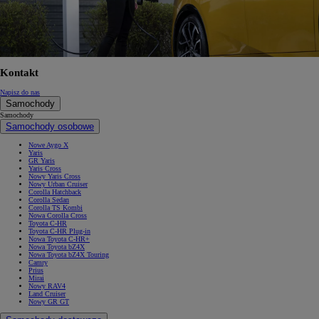
Kontakt
Napisz do nas
Samochody
Samochody
Samochody osobowe
Nowe Aygo X
Yaris
GR Yaris
Yaris Cross
Nowy Yaris Cross
Nowy Urban Cruiser
Corolla Hatchback
Corolla Sedan
Corolla TS Kombi
Nowa Corolla Cross
Toyota C-HR
Toyota C-HR Plug-in
Nowa Toyota C-HR+
Nowa Toyota bZ4X
Nowa Toyota bZ4X Touring
Camry
Prius
Mirai
Nowy RAV4
Land Cruiser
Nowy GR GT