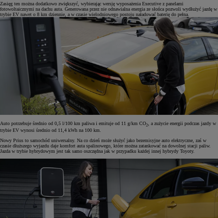
Zasięg ten można dodatkowo zwiększyć, wybierając wersję wyposażenia Executive z panelami
fotowoltaicznymi na dachu auta. Generowana przez nie odnawialna energia ze słońca pozwoli wydłużyć jazdę w
trybie EV nawet o 8 km dziennie, a w czasie wielodniowego postoju naładować baterię do pełna.
Auto potrzebuje średnio od 0,5 l/100 km paliwa i emituje od 11 g/km CO
, a zużycie energii podczas jazdy w
2
trybie EV wynosi średnio od 11,4 kWh na 100 km.
Nowy Prius to samochód uniwersalny. Na co dzień może służyć jako bezemisyjne auto elektryczne, zaś w
czasie dłuższego wyjazdu daje komfort auta spalinowego, które można zatankować na dowolnej stacji paliw.
Jazda w trybie hybrydowym jest tak samo oszczędna jak w przypadku każdej innej hybrydy Toyoty.