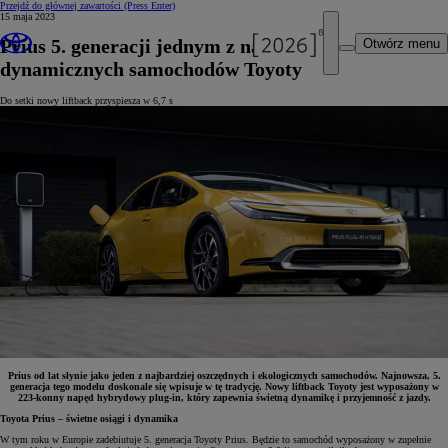
Przejdź do głównej zawartości
(Press Enter)
15 maja 2023
Prius 5. generacji jednym z najbardziej
Otwórz menu
dynamicznych samochodów Toyoty
Do setki nowy liftback przyspiesza w 6,7 s
Prius od lat słynie jako jeden z najbardziej oszczędnych i ekologicznych samochodów. Najnowsza, 5.
generacja tego modelu doskonale się wpisuje w tę tradycję. Nowy liftback Toyoty jest wyposażony w
223-konny napęd hybrydowy plug-in, który zapewnia świetną dynamikę i przyjemność z jazdy.
Toyota Prius – świetne osiągi i dynamika
W tym roku w Europie zadebiutuje 5. generacja Toyoty Prius. Będzie to samochód wyposażony w zupełnie