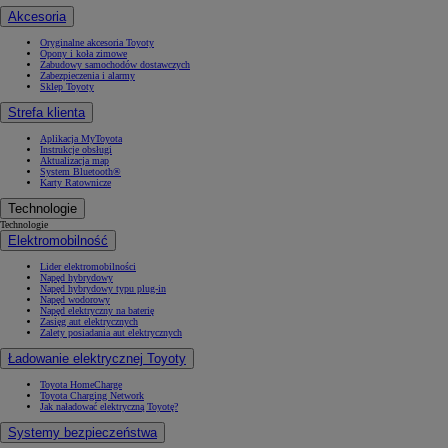
Akcesoria
Oryginalne akcesoria Toyoty
Opony i koła zimowe
Zabudowy samochodów dostawczych
Zabezpieczenia i alarmy
Sklep Toyoty
Strefa klienta
Aplikacja MyToyota
Instrukcje obsługi
Aktualizacja map
System Bluetooth®
Karty Ratownicze
Technologie
Technologie
Elektromobilność
Lider elektromobilności
Napęd hybrydowy
Napęd hybrydowy typu plug-in
Napęd wodorowy
Napęd elektryczny na baterię
Zasięg aut elektrycznych
Zalety posiadania aut elektrycznych
Ładowanie elektrycznej Toyoty
Toyota HomeCharge
Toyota Charging Network
Jak naładować elektryczną Toyotę?
Systemy bezpieczeństwa