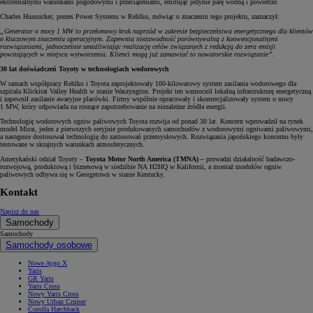
ekstremalnymi warunkami pogodowymi i przeciążeniami, emitując jedynie parę wodną i powietrze.
Charles Hunsucker, prezes Power Systems w Rehlko, mówiąc o znaczeniu tego projektu, zaznaczył:
„Generator o mocy 1 MW to przełomowy krok naprzód w zakresie bezpieczeństwa energetycznego dla klientów
o kluczowym znaczeniu operacyjnym. Zapewnia niezawodność porównywalną z konwencjonalnymi
rozwiązaniami, jednocześnie umożliwiając realizację celów związanych z redukcją do zera emisji
powstających w miejscu wytworzenia. Klienci mogą już zamawiać to nowatorskie rozwiązanie”.
30 lat doświadczeń Toyoty w technologiach wodorowych
W ramach współpracy Rehlko i Toyota zaprojektowały 100-kilowatowy system zasilania wodorowego dla
szpitala Klickitat Valley Health w stanie Waszyngton. Projekt ten wzmocnił lokalną infrastrukturę energetyczną
i zapewnił zasilanie awaryjne placówki. Firmy wspólnie opracowały i skomercjalizowały system o mocy
1 MW, który odpowiada na rosnące zapotrzebowanie na niezależne źródła energii.
Technologię wodorowych ogniw paliwowych Toyota rozwija od ponad 30 lat. Koncern wprowadził na rynek
model Mirai, jeden z pierwszych seryjnie produkowanych samochodów z wodorowymi ogniwami paliwowymi,
a następnie dostosował technologię do zastosowań przemysłowych. Rozwiązania japońskiego koncernu były
testowane w skrajnych warunkach atmosferycznych.
Amerykański odział Toyoty –
Toyota Motor North America (TMNA) –
prowadzi działalność badawczo-
rozwojową, produktową i biznesową w siedzibie NA H2HQ w Kalifornii, a montaż modułów ogniw
paliwowych odbywa się w Georgetown w stanie Kentucky.
Kontakt
Napisz do nas
Samochody
Samochody
Samochody osobowe
Nowe Aygo X
Yaris
GR Yaris
Yaris Cross
Nowy Yaris Cross
Nowy Urban Cruiser
Corolla Hatchback