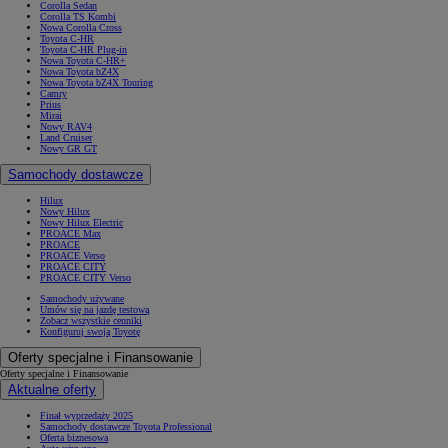
Corolla Sedan
Corolla TS Kombi
Nowa Corolla Cross
Toyota C-HR
Toyota C-HR Plug-in
Nowa Toyota C-HR+
Nowa Toyota bZ4X
Nowa Toyota bZ4X Touring
Camry
Prius
Mirai
Nowy RAV4
Land Cruiser
Nowy GR GT
Samochody dostawcze
Hilux
Nowy Hilux
Nowy Hilux Electric
PROACE Max
PROACE
PROACE Verso
PROACE CITY
PROACE CITY Verso
Samochody używane
Umów się na jazdę testową
Zobacz wszystkie cenniki
Konfiguruj swoją Toyotę
Oferty specjalne i Finansowanie
Oferty specjalne i Finansowanie
Aktualne oferty
Finał wyprzedaży 2025
Samochody dostawcze Toyota Professional
Oferta biznesowa