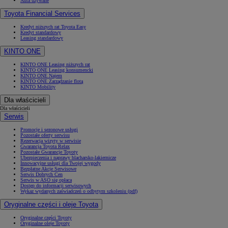
Auta używane
Toyota Financial Services
Kredyt niższych rat Toyota Easy
Kredyt standardowy
Leasing standardowy
KINTO ONE
KINTO ONE Leasing niższych rat
KINTO ONE Leasing konsumencki
KINTO ONE Najem
KINTO ONE Zarządzanie flotą
KINTO Mobility
Dla właścicieli
Dla właścicieli
Serwis
Promocje i sezonowe usługi
Pozostałe oferty serwisu
Rezerwacja wizyty w serwisie
Gwarancja Toyota Relax
Pozostałe Gwarancje Toyoty
Ubezpieczenia i naprawy blacharsko-lakiernicze
Innowacyjne usługi dla Twojej wygody
Bezpłatne Akcje Serwisowe
Serwis Dobrych Cen
Serwis w ASO się opłaca
Dostęp do informacji serwisowych
Wykaz wydanych zaświadczeń o odbytym szkoleniu (pdf)
Oryginalne części i oleje Toyota
Oryginalne części Toyoty
Oryginalne oleje Toyoty