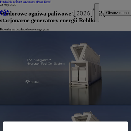
Przejdź do głównej zawartości
(Press Enter)
23 maja 2025
Wodorowe ogniwa paliwowe Toyoty zasilą
Otwórz menu
stacjonarne generatory energii Rehlko
Bezemisyjne bezpieczeństwo energetyczne