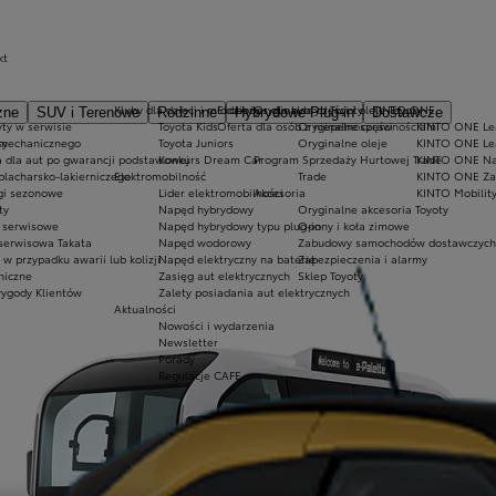
kt
Kluby dla dzieci i młodzieży
Ekobonus dla hybryd Toyoty
Oryginalne części i oleje Toyoty
KINTO ONE
zne
SUV i Terenowe
Rodzinne
Hybrydowe Plug-in
Dostawcze
ty w serwisie
Toyota Kids
Oferta dla osób z niepełnosprawnościami
Oryginalne części
KINTO ONE Lea
sy
 mechanicznego
Toyota Juniors
Oryginalne oleje
KINTO ONE Le
a dla aut po gwarancji podstawowej
Konkurs Dream Car
Program Sprzedaży Hurtowej Trade
KINTO ONE N
blacharsko-lakierniczego
Elektromobilność
Trade
KINTO ONE Zar
ugi sezonowe
Lider elektromobilności
Akcesoria
KINTO Mobilit
ty
Napęd hybrydowy
Oryginalne akcesoria Toyoty
e serwisowe
Napęd hybrydowy typu plug-in
Opony i koła zimowe
 serwisowa Takata
Napęd wodorowy
Zabudowy samochodów dostawczych
 przypadku awarii lub kolizji
Napęd elektryczny na baterię
Zabezpieczenia i alarmy
niczne
Zasięg aut elektrycznych
Sklep Toyoty
wygody Klientów
Zalety posiadania aut elektrycznych
Aktualności
Nowości i wydarzenia
Newsletter
Porady
Regulacje CAFE