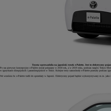
Toyota wprowadziła na japoński rynek e-Palette. Jest to elektryczny pojaz
Po raz pierwszy koncepcyjny e-Palette został pokazany w 2018 rok, a w 2019 roku, podczas targów Tokyo Motor
w igrzyskach olimpijskich i paraolimpijskich w Tokio. Kolejne testy samochody e-Palette przeszły podczas igr
We wrześniu br. e-Palette trafił do sprzedaży w Japonii. Elektryczny pojazd będzie wykorzystywany m.in. j
Od
81 900 zł
Yaris Cross
HYBRID