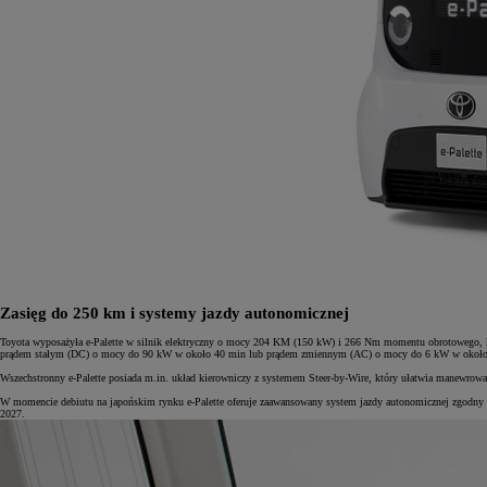
Zasięg do 250 km i systemy jazdy autonomicznej
Toyota wyposażyła e-Palette w silnik elektryczny o mocy 204 KM (150 kW) i 266 Nm momentu obrotowego, 
prądem stałym (DC) o mocy do 90 kW w około 40 min lub prądem zmiennym (AC) o mocy do 6 kW w około 12 h
Wszechstronny e-Palette posiada m.in. układ kierowniczy z systemem Steer-by-Wire, który ułatwia manewro
W momencie debiutu na japońskim rynku e-Palette oferuje zaawansowany system jazdy autonomicznej zgodny z
2027.