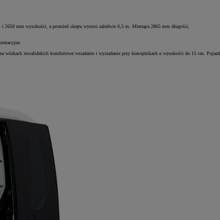
ści i 2650 mm wysokości, a promień skrętu wynosi zaledwie 6,5 m. Mierząca 2865 mm długości,
formacyjne.
na wózkach inwalidzkich komfortowe wsiadanie i wysiadanie przy krawężnikach o wysokości do 15 cm. Pojazd