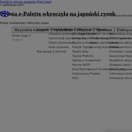
Przejdź do głównej zawartości
(Press Enter)
1 października 2025
Toyota e-Palette wkroczyła na japoński rynek
Nowe samochody
Oferty specjalne
Świat Toyoty
Finansowanie
Serwis i akcesoria
Konta
Poznaj wszechstronny elektryczny pojazd
Sprawdź aktualne oferty
Świat Toyoty
Oferta dla firm
Serwis
Wszystkie kategorie
Hybrydowe
Miejskie
Sportowe
Elektryc
Aktualne promocje
Dlaczego Toyota?
Toyota Financial Services
Rezerwacja wizy
Nowe Aygo X
Samochody dostawcze Toyota Professional
O Toyocie
Kredyt niższych rat Toyota Ea
Oferta serwisu
HYBRID
Oferta biznesowa
Toyota w Europie
Kredyt standardowy
Specjalna ofert
Auta używane
Fabryki Toyoty
Leasing standardowy
Oferta serwisu 
Rok potęgi 8 premier
Toyota Way
Promocje i usł
Toyota Mobility
Gwarancje Toyo
Toyota a środowisko
Bezpłatne akcj
Norma WLTP
Globalna akcja
Klub Rekordowych Przebiegów Toyoty
Pomoc drogowa w
Historyczne Modele
Informacje tech
FAQ
Innowacje dla 