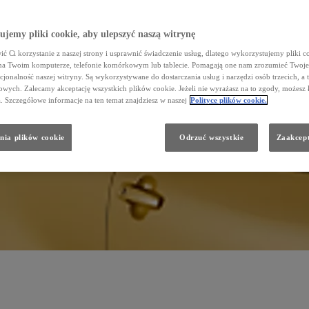
jemy pliki cookie, aby ulepszyć naszą witrynę
ć Ci korzystanie z naszej strony i usprawnić świadczenie usług, dlatego wykorzystujemy pliki co
na Twoim komputerze, telefonie komórkowym lub tablecie. Pomagają one nam zrozumieć Twoje 
cjonalność naszej witryny. Są wykorzystywane do dostarczania usług i narzędzi osób trzecich, a 
wych. Zalecamy akceptację wszystkich plików cookie. Jeżeli nie wyrażasz na to zgody, możesz 
a. Szczegółowe informacje na ten temat znajdziesz w naszej
Polityce plików cookie.
nia plików cookie
Odrzuć wszystkie
Zaakcept