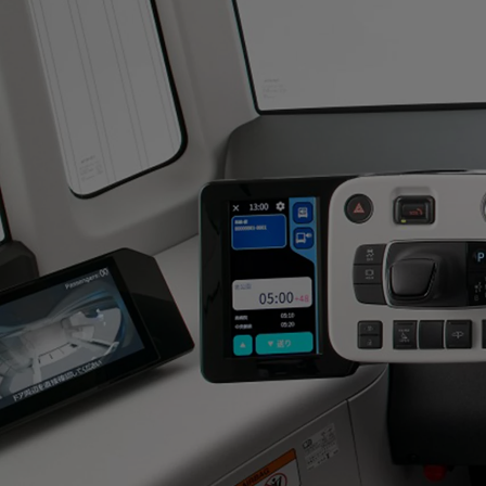
Od
105 300 zł
Corolla Hatchback
HYBRID