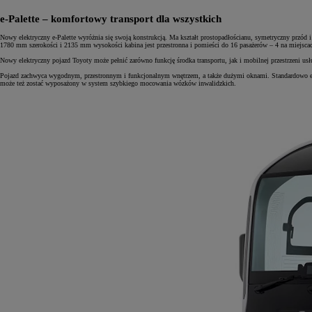
e-Palette – komfortowy transport dla wszystkich
Nowy elektryczny e-Palette wyróżnia się swoją konstrukcją. Ma kształt prostopadłościanu, symetryczny przó
1780 mm szerokości i 2135 mm wysokości kabina jest przestronna i pomieści do 16 pasażerów – 4 na miejscach s
Nowy elektryczny pojazd Toyoty może pełnić zarówno funkcję środka transportu, jak i mobilnej przestrzeni us
Pojazd zachwyca wygodnym, przestronnym i funkcjonalnym wnętrzem, a także dużymi oknami. Standardowo e-Pa
może też zostać wyposażony w system szybkiego mocowania wózków inwalidzkich.