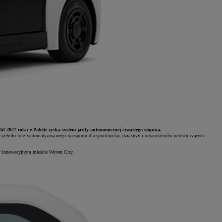
Od 2027 roku e-Palette zyska system jazdy autonomicznej czwartego stopnia.
 pełniło rolę zautomatyzowanego transportu dla sportowców, działaczy i organizatorów uczestniczących
 w innowacyjnym mieście Woven City.