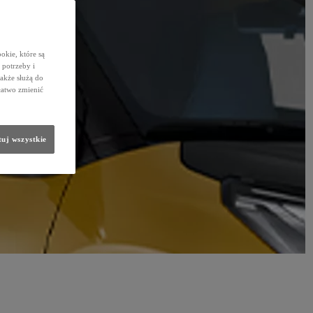
okie, które są
potrzeby i
także służą do
łatwo zmienić
uj wszystkie