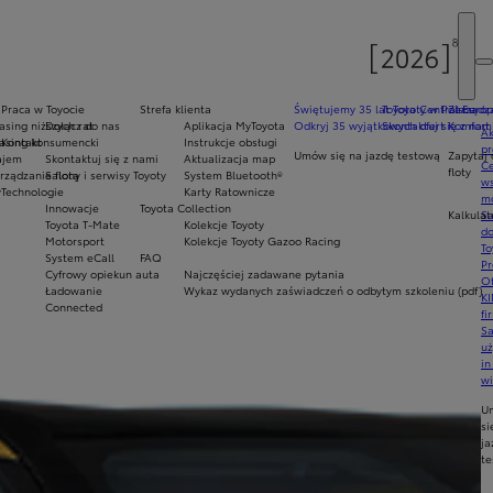
Praca w Toyocie
Strefa klienta
Świętujemy 35 lat Toyoty w Polsce
Toyota Central Europ
Zarządza
sing niższych rat
Dołącz do nas
Aplikacja MyToyota
Odkryj 35 wyjątkowych ofert
Skontaktuj się z nam
Komfort 
Ak
asing konsumencki
Kontakt
Instrukcje obsługi
pr
Umów się na jazdę testową
Zapytaj 
ajem
Skontaktuj się z nami
Aktualizacja map
Ce
floty
ządzanie flotą
Salony i serwisy Toyoty
System Bluetooth®
ws
y
Technologie
Karty Ratownicze
mo
Innowacje
Toyota Collection
Kalkulat
S
Toyota T-Mate
Kolekcje Toyoty
do
Motorsport
Kolekcje Toyoty Gazoo Racing
To
System eCall
FAQ
Pr
Cyfrowy opiekun auta
Najczęściej zadawane pytania
Of
Ładowanie
Wykaz wydanych zaświadczeń o odbytym szkoleniu (pdf)
KI
Connected
fi
S
u
in
w
U
si
ja
te