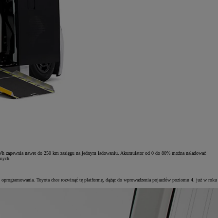
 kWh zapewnia nawet do 250 km zasięgu na jednym ładowaniu. Akumulator od 0 do 80% można naładować
znych.
o oprogramowania. Toyota chce rozwinąć tę platformę, dążąc do wprowadzenia pojazdów poziomu 4. już w roku