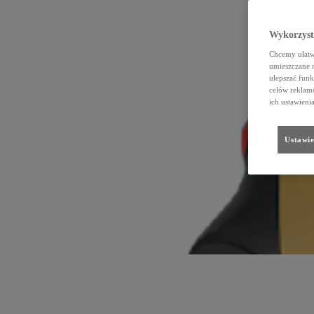
Wykorzystu
Chcemy ułatwi
umieszczane 
ulepszać funk
celów reklamo
ich ustawieni
Ustawie