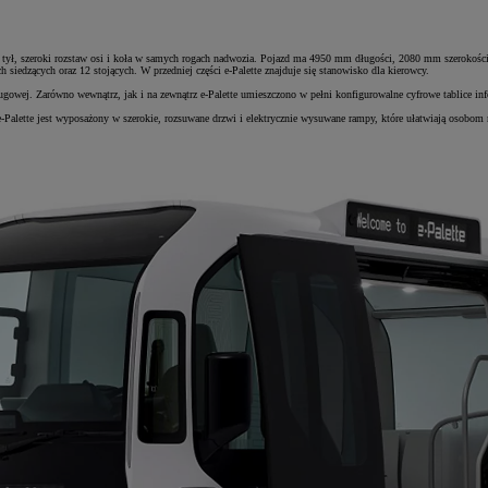
d i tył, szeroki rozstaw osi i koła w samych rogach nadwozia. Pojazd ma 4950 mm długości, 2080 mm szeroko
iedzących oraz 12 stojących. W przedniej części e-Palette znajduje się stanowisko dla kierowcy.
ługowej. Zarówno wewnątrz, jak i na zewnątrz e-Palette umieszczono w pełni konfigurowalne cyfrowe tablice in
lette jest wyposażony w szerokie, rozsuwane drzwi i elektrycznie wysuwane rampy, które ułatwiają osobom 