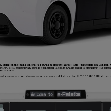
d, którego funkcjonalna konstrukcja pozwala na elastyczne zastosowanie w transporcie oraz usługach. 
 Show, został zaprezentowany szerokiej publiczności. Niespełna dwa lata później 20 egzemplarzy tego pojazdu
zysk w Paryżu.
ako środek transportu, a także jako mobilny sklep na terenie wielofunkcyjnej hali TOYOTA ARENA TOKYO oraz