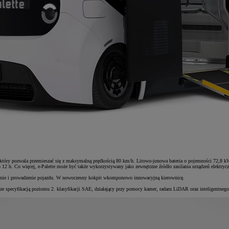
który pozwala przemieszać się z maksymalną prędkością 80 km/h. Litowo-jonowa bateria o pojemności 72,8
. Co więcej, e-Palette może być także wykorzystywany jako zewnętrzne źródło zasilania urządzeń elektryc
wanie i prowadzenie pojazdu. W nowoczesny kokpit wkomponowo innowacyjną kierownicę.
e specyfikacją poziomu 2. klasyfikacji SAE, działający przy pomocy kamer, radaru LiDAR oraz inteligentneg