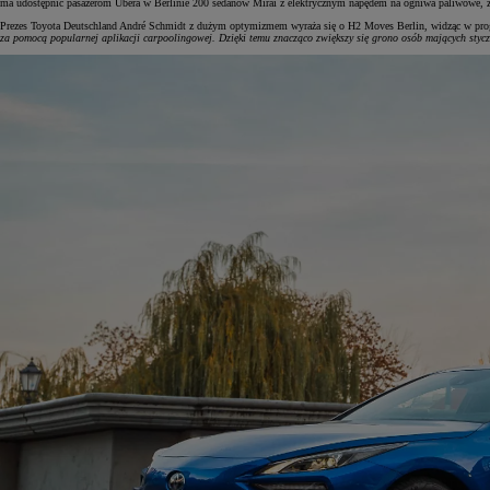
ma udostępnić pasażerom Ubera w Berlinie 200 sedanów Mirai z elektrycznym napędem na ogniwa paliwowe, z
Prezes Toyota Deutschland André Schmidt z dużym optymizmem wyraża się o H2 Moves Berlin, widząc w prog
za pomocą popularnej aplikacji carpoolingowej. Dzięki temu znacząco zwiększy się grono osób mających styc