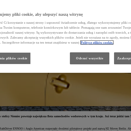
jemy pliki cookie, aby ulepszyć naszą witrynę
ć Ci korzystanie z naszej strony i usprawnić świadczenie usług, dlatego wykorzystujemy pliki co
na Twoim komputerze, telefonie komórkowym lub tablecie. Pomagają one nam zrozumieć Twoje 
cjonalność naszej witryny. Są wykorzystywane do dostarczania usług i narzędzi osób trzecich, a 
wych. Zalecamy akceptację wszystkich plików cookie. Jeżeli nie wyrażasz na to zgody, możesz 
a. Szczegółowe informacje na ten temat znajdziesz w naszej
Polityce plików cookie.
nia plików cookie
Odrzuć wszystkie
Zaakcept
tolicy Niemiec powstaje największa flota samochodów wodorowych w tym kraju. Już teraz jeździ tam 50
feDriver ENNOO i Anglo American rozpoczęły dwuletni pilotażowy projekt pod nazwą H2 Moves Berlin. Aby pr