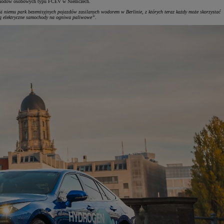
amochodów osobowych typu FCEV w Niemczech.
i niemu park bezemisyjnych pojazdów zasilanych wodorem w Berlinie, z których teraz każdy może skorzystać
 są elektryczne samochody na ogniwa paliwowe”
.