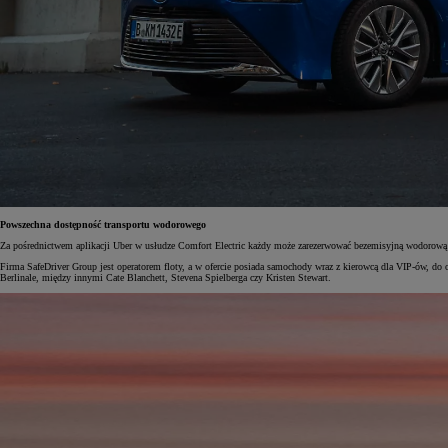
Powszechna dostępność transportu wodorowego
Za pośrednictwem aplikacji Uber w usłudze Comfort Electric każdy może zarezerwować bezemisyjną wodorową T
Firma SafeDriver Group jest operatorem floty, a w ofercie posiada samochody wraz z kierowcą dla VIP-ów, do
Berlinale, między innymi Cate Blanchett, Stevena Spielberga czy Kristen Stewart.
Od
81 900 zł
Yaris Cross
HYBRID