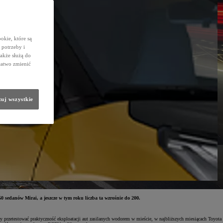
okie, które są
potrzeby i
także służą do
łatwo zmienić
uj wszystkie
 sedanów Mirai, a jeszcze w tym roku liczba ta wzrośnie do 200.
zetestować praktyczność eksploatacji aut zasilanych wodorem w mieście, w najbliższych miesiącach Toyota