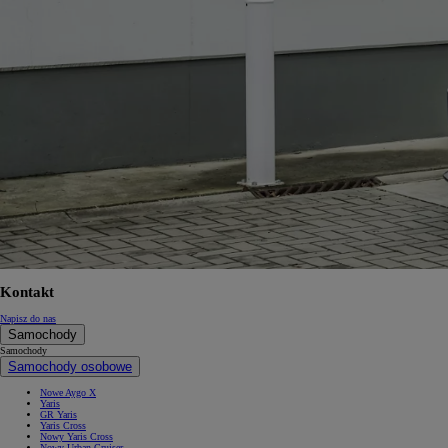
Kontakt
Napisz do nas
Samochody
Samochody
Samochody osobowe
Nowe Aygo X
Yaris
GR Yaris
Yaris Cross
Nowy Yaris Cross
Nowy Urban Cruiser