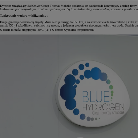
Dyrektor zarządzający SafeDriver Group Thomas Mohnke podkreśla, że pasażerowie korzystający z usług firmy
tankowania porównywalnymi z autami spalinowymi. Są to unikalne atuty, które trudno przecenić z punktu wid
Tankowanie wodoru w kilka minut
Druga generacja wodorowej Toyoty Mirai oferuje zasięg do 650 km, a zatankowanie auta trwa zaledwie kilka 
emisje CO
i szkodliwych substancji są zerowe, a jedynym produktem ubocznym reakcji jest woda. Średnie 
2
w czasie mrozów sięgających -30ºC, jak i w bardzo wysokich temperaturach.