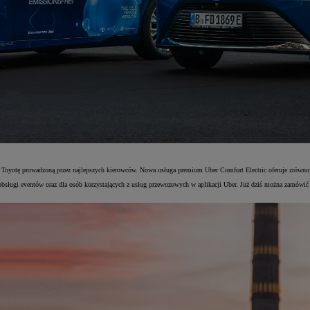
oyotę prowadzoną przez najlepszych kierowców. Nowa usługa premium Uber Comfort Electric oferuje zrównoważo
 obsługi eventów oraz dla osób korzystających z usług przewozowych w aplikacji Uber. Już dziś można zamówi