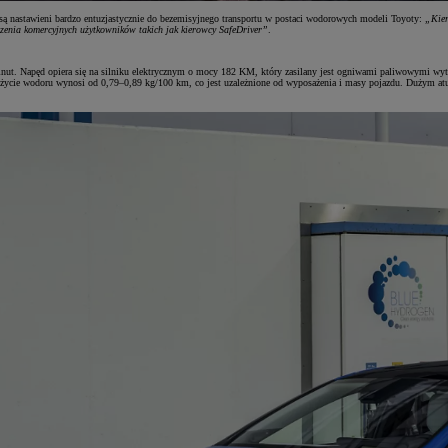
 są nastawieni bardzo entuzjastycznie do bezemisyjnego transportu w postaci wodorowych modeli Toyoty:
„Kier
zenia komercyjnych użytkowników takich jak kierowcy SafeDriver”
.
minut. Napęd opiera się na silniku elektrycznym o mocy 182 KM, który zasilany jest ogniwami paliwowymi wy
zużycie wodoru wynosi od 0,79–0,89 kg/100 km, co jest uzależnione od wyposażenia i masy pojazdu. Dużym at