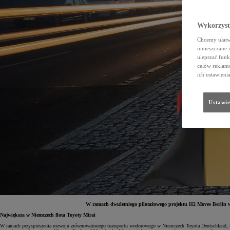
Wykorzystu
Chcemy ułatwi
umieszczane 
ulepszać funk
celów reklamo
ich ustawieni
Ustawie
W ramach dwuletniego pilotażowego projektu H2 Moves Berlin w s
Największa w Niemczech flota Toyoty Mirai
W ramach przyspieszenia rozwoju zrównoważonego transportu wodorowego w Niemczech Toyota Deutschland, Sa