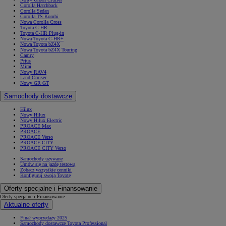
Corolla Hatchback
Corolla Sedan
Corolla TS Kombi
Nowa Corolla Cross
Toyota C-HR
Toyota C-HR Plug-in
Nowa Toyota C-HR+
Od
105 300 zł
Nowa Toyota bZ4X
Nowa Toyota bZ4X Touring
Corolla Hatchback
Camry
Prius
HYBRID
Mirai
Nowy RAV4
Land Cruiser
Nowy GR GT
Samochody dostawcze
Hilux
Nowy Hilux
Nowy Hilux Electric
PROACE Max
PROACE
PROACE Verso
PROACE CITY
PROACE CITY Verso
Samochody używane
Umów się na jazdę testową
Zobacz wszystkie cenniki
Konfiguruj swoją Toyotę
Oferty specjalne i Finansowanie
Oferty specjalne i Finansowanie
Aktualne oferty
Finał wyprzedaży 2025
Samochody dostawcze Toyota Professional