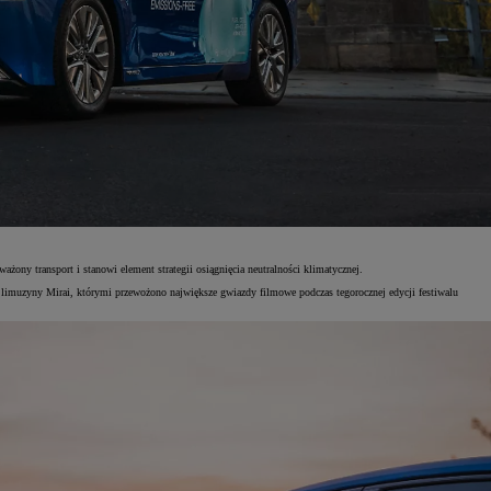
ny transport i stanowi element strategii osiągnięcia neutralności klimatycznej.
ć limuzyny Mirai, którymi przewożono największe gwiazdy filmowe podczas tegorocznej edycji festiwalu