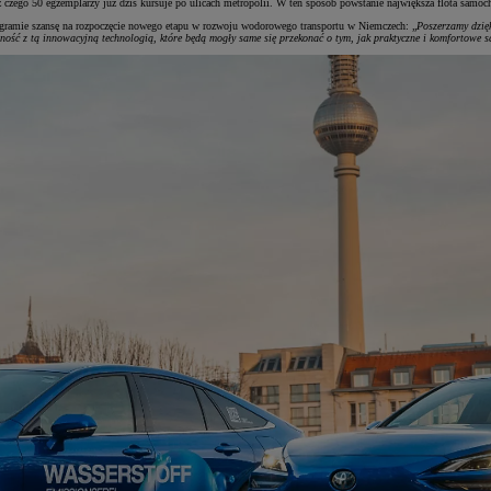
 czego 50 egzemplarzy już dziś kursuje po ulicach metropolii. W ten sposób powstanie największa flota s
ramie szansę na rozpoczęcie nowego etapu w rozwoju wodorowego transportu w Niemczech: „
Poszerzamy dzięk
zność z tą innowacyjną technologią, które będą mogły same się przekonać o tym, jak praktyczne i komfortowe