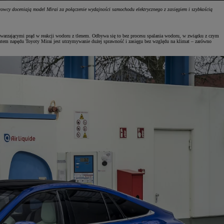
owcy doceniają model Mirai za połączenie wydajności samochodu elektrycznego z zasięgiem i szybkością
twarzającymi prąd w reakcji wodoru z tlenem. Odbywa się to bez procesu spalania wodoru, w związku z czym
utem napędu Toyoty Mirai jest utrzymywanie dużej sprawność i zasięgu bez względu na klimat – zarówno