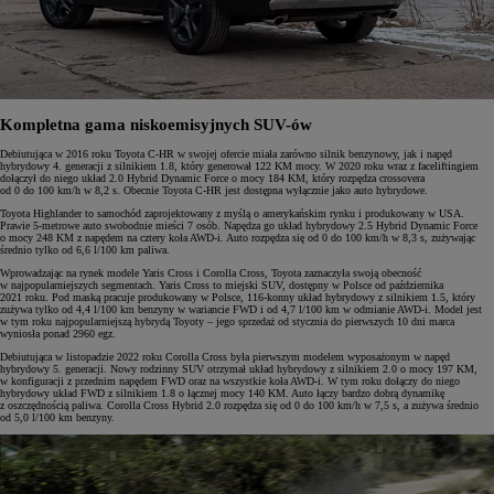
Kompletna gama niskoemisyjnych SUV-ów
Debiutująca w 2016 roku Toyota C-HR w swojej ofercie miała zarówno silnik benzynowy, jak i napęd
hybrydowy 4. generacji z silnikiem 1.8, który generował 122 KM mocy. W 2020 roku wraz z faceliftingiem
dołączył do niego układ 2.0 Hybrid Dynamic Force o mocy 184 KM, który rozpędza crossovera
od 0 do 100 km/h w 8,2 s. Obecnie Toyota C-HR jest dostępna wyłącznie jako auto hybrydowe.
Toyota Highlander to samochód zaprojektowany z myślą o amerykańskim rynku i produkowany w USA.
Prawie 5-metrowe auto swobodnie mieści 7 osób. Napędza go układ hybrydowy 2.5 Hybrid Dynamic Force
o mocy 248 KM z napędem na cztery koła AWD-i. Auto rozpędza się od 0 do 100 km/h w 8,3 s, zużywając
średnio tylko od 6,6 l/100 km paliwa.
Wprowadzając na rynek modele Yaris Cross i Corolla Cross, Toyota zaznaczyła swoją obecność
w najpopularniejszych segmentach. Yaris Cross to miejski SUV, dostępny w Polsce od października
2021 roku. Pod maską pracuje produkowany w Polsce, 116-konny układ hybrydowy z silnikiem 1.5, który
zużywa tylko od 4,4 l/100 km benzyny w wariancie FWD i od 4,7 l/100 km w odmianie AWD-i. Model jest
w tym roku najpopularniejszą hybrydą Toyoty – jego sprzedaż od stycznia do pierwszych 10 dni marca
wyniosła ponad 2960 egz.
Debiutująca w listopadzie 2022 roku Corolla Cross była pierwszym modelem wyposażonym w napęd
hybrydowy 5. generacji. Nowy rodzinny SUV otrzymał układ hybrydowy z silnikiem 2.0 o mocy 197 KM,
w konfiguracji z przednim napędem FWD oraz na wszystkie koła AWD-i. W tym roku dołączy do niego
hybrydowy układ FWD z silnikiem 1.8 o łącznej mocy 140 KM. Auto łączy bardzo dobrą dynamikę
z oszczędnością paliwa. Corolla Cross Hybrid 2.0 rozpędza się od 0 do 100 km/h w 7,5 s, a zużywa średnio
od 5,0 l/100 km benzyny.