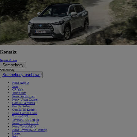
Kontakt
Napisz do nas
Samochody
Samochody
Samochody osobowe
Nowe Aygo X
Yaris
GR Yaris
Yaris Cross
Nowy Yaris Cross
Nowy Urban Cruiser
Corolla Hatchback
Corolla Sedan
Corolla TS Kombi
Nowa Corolla Cross
Toyota C-HR
Toyota C-HR Plug-in
Nowa Toyota C-HR+
Nowa Toyota bZ4X
Nowa Toyota bZ4X Touring
Camry
Prius