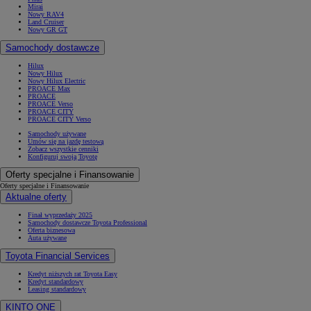
Mirai
Nowy RAV4
Land Cruiser
Nowy GR GT
Samochody dostawcze
Hilux
Nowy Hilux
Nowy Hilux Electric
PROACE Max
PROACE
PROACE Verso
PROACE CITY
PROACE CITY Verso
Samochody używane
Umów się na jazdę testową
Zobacz wszystkie cenniki
Konfiguruj swoją Toyotę
Oferty specjalne i Finansowanie
Oferty specjalne i Finansowanie
Aktualne oferty
Finał wyprzedaży 2025
Samochody dostawcze Toyota Professional
Oferta biznesowa
Auta używane
Toyota Financial Services
Kredyt niższych rat Toyota Easy
Kredyt standardowy
Leasing standardowy
KINTO ONE