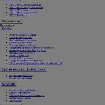
KINTO ONE Leasing niższych rat
KINTO ONE Leasing konsumencki
KINTO ONE Najem
KINTO ONE Zarządzanie flotą
KINTO Mobility
Dla właścicieli
Dla właścicieli
Serwis
Promocje i sezonowe usługi
Pozostałe oferty serwisu
Rezerwacja wizyty w serwisie
Gwarancja Toyota Relax
Pozostałe Gwarancje Toyoty
Ubezpieczenia i naprawy blacharsko-lakiernicze
Innowacyjne usługi dla Twojej wygody
Bezpłatne Akcje Serwisowe
Serwis Dobrych Cen
Serwis w ASO się opłaca
Dostęp do informacji serwisowych
Wykaz wydanych zaświadczeń o odbytym szkoleniu (pdf)
Oryginalne części i oleje Toyota
Oryginalne części Toyoty
Oryginalne oleje Toyoty
Akcesoria
Oryginalne akcesoria Toyoty
Opony i koła zimowe
Zabudowy samochodów dostawczych
Zabezpieczenia i alarmy
Sklep Toyoty