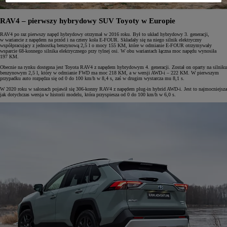
RAV4 – pierwszy hybrydowy SUV Toyoty w Europie
RAV4 po raz pierwszy napęd hybrydowy otrzymał w 2016 roku. Był to układ hybrydowy 3. generacji,
w wariancie z napędem na przód i na cztery koła E-FOUR. Składały się na niego silnik elektryczny
współpracujący z jednostką benzynową 2,5 l o mocy 155 KM, które w odmianie E-FOUR otrzymywały
wsparcie 68-konnego silnika elektrycznego przy tylnej osi. W obu wariantach łączna moc napędu wynosiła
197 KM.
Obecnie na rynku dostępna jest Toyota RAV4 z napędem hybrydowym 4. generacji. Został on oparty na silniku
benzynowym 2,5 l, który w odmianie FWD ma moc 218 KM, a w wersji AWD-i – 222 KM. W pierwszym
przypadku auto rozpędza się od 0 do 100 km/h w 8,4 s, zaś w drugim wystarcza mu 8,1 s.
W 2020 roku w salonach pojawił się 306-konny RAV4 z napędem plug-in hybrid AWD-i. Jest to najmocniejsza
jak dotychczas wersja w historii modelu, która przyspiesza od 0 do 100 km/h w 6,0 s.