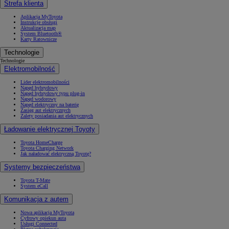
Strefa klienta
Aplikacja MyToyota
Instrukcje obsługi
Aktualizacja map
System Bluetooth®
Karty Ratownicze
Technologie
Technologie
Elektromobilność
Lider elektromobilności
Napęd hybrydowy
Napęd hybrydowy typu plug-in
Napęd wodorowy
Napęd elektryczny na baterię
Zasięg aut elektrycznych
Zalety posiadania aut elektrycznych
Ładowanie elektrycznej Toyoty
Toyota HomeCharge
Toyota Charging Network
Jak naładować elektryczną Toyotę?
Systemy bezpieczeństwa
Toyota T-Mate
System eCall
Komunikacja z autem
Nowa aplikacja MyToyota
Cyfrowy opiekun auta
Usługi Connected