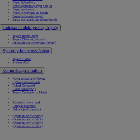
Napęd hybrydowy
Napęd hybrydowy typu plug-in
Napęd wodorowy
Napęd elektryczny na baterię
Zasięg aut elektrycznych
Zalety posiadania aut elektrycznych
Ładowanie elektrycznej Toyoty
Toyota HomeCharge
Toyota Charging Network
Jak naładować elektryczną Toyotę?
Systemy bezpieczeństwa
Toyota T-Mate
System eCall
Komunikacja z autem
Nowa aplikacja MyToyota
Cyfrowy opiekun auta
Usługi Connected
Płatne subskrypcje
Toyota Connectivity Match
Skontaktuj się z nami
Polityka ciasteczek
Deklaracja dostępności
(Opens in new window)
(Opens in new window)
(Opens in new window)
(Opens in new window)