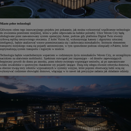
Miasto pełne technologii
Głównym celem tego innowacyjnego projektu jest pokazanie, jak można wykorzystać współczesne technologie
do stworzenia przestrzeni miejskiej, która w pełni odpowiada na ludzkie potrzeby. Ulice Woven City będą
obsługiwane przez zaawansowany system operacyjny Arene, podczas gdy platforma Digital Twin stworzy
cyfrową replikę rzeczywistego otoczenia. Z kolei Vision AI, wykorzystując kamery i algorytmy sztucznej
inteligencji, będzie analizować wzorce przemieszczania się i zachowania mieszkańców. Istotnym elementem
transportu miejskiego staną się pojazdy autonomiczne, w tym sprawdzone podczas olimpiady e-Palette, które
zoptymalizują system transportu i logistyki w mieście.
Technologia będzie wszechobecnym wsparciem w codziennym życiu mieszkańców Woven City, ze szczególnym
naciskiem na ułatwienie mobilności. Spektrum rozwiązań jest imponujące – od dronów zapewniających
bezpieczny powrót do domu po zmroku, przez roboty-zwierzęta wspierające seniorów, aż po zaawansowane
wózki inwalidzkie o sportowym charakterze czy pojazdy latające. Dużą rolę odegra również robotyka domowa,
a obecnie trwają testy robotów wyposażonych w systemy wizyjne, które poprzez obserwację ludzi uczą się
wykonywać codzienne obowiązki domowe, włączając w to nawet tak precyzyjne zadania jak składanie odzieży.