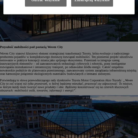
Odrzuć wszystkie
Zaakceptuj wszystkie
Przyszłość mobilności pod postacią Woven City
Woven City stanowi kluczowy element strategicznej transformacji Toyoty, która ewoluuje z tradycyjnego
producenta pojazdów w kompleksowego dostawcę rozwiązań mobilności. Ten pionierski projekt umożliwia
testowanie w praktyce koncepcji miasta jako spójnego ekosystemu. Przestrzeń ta integruje szereg
innowacyjnych elementów – od zaawansowanych technologii cyfrowych i robotyki, przez inteligentne
rozwiązania mieszkaniowe i zeroemisyjny transport, po odnawialne źródła energii. Całość uzupełnia
nowatorskie podejście do planowania przestrzennego, zaawansowany system zarządzania infrastrukturą miejską
oraz harmonijne połączenie ekologicznych materiałów budowlanych z terenami zielonymi.
Potwierdzają to słowa przewodniczącego rady dyrektorów Toyota Motor Corporation Akio Toyody:
„Woven
City to coś więcej niż tylko przestrzeń, w której będziemy mieszkać, pracować czy odpoczywać. To miejsce,
w którym każdy może tworzyć nowe produkty i idee. Będziemy koncentrować się na czterech kluczowych
obszarach: mobilności osób, towarów, informacji i energii”.