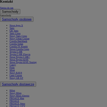
Kontakt
Napisz do nas
Samochody
Samochody
Samochody osobowe
Nowe Aygo X
Yaris
GR Yaris
Yaris Cross
Nowy Yaris Cross
Nowy Urban Cruiser
Corolla Hatchback
Corolla Sedan
Corolla TS Kombi
Nowa Corolla Cross
Toyota C-HR
Toyota C-HR Plug-in
Nowa Toyota C-HR+
Nowa Toyota bZ4X
Nowa Toyota bZ4X Touring
Camry
Prius
Mirai
Nowy RAV4
Land Cruiser
Nowy GR GT
Samochody dostawcze
Hilux
Nowy Hilux
Nowy Hilux Electric
PROACE Max
PROACE
PROACE Verso
PROACE CITY