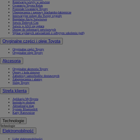
Rezerwacja wizyty w serwisie
Gwarancja Toyota Relax
Pozostałe Gwarancje Toyoty
Ubezpieczenia i naprawy blacharsko-lakiernicze
Innowacyjne usługi dla Twojej wygody
Bezpłatne Akcje Serwisowe
Serwis Dobrych Cen
Serwis w ASO się opłaca
Dostęp do informacji serwisowych
Wykaz wydanych zaświadczeń o odbytym szkoleniu (pdf)
Oryginalne części i oleje Toyota
Oryginalne części Toyoty
Oryginalne oleje Toyoty
Akcesoria
Oryginalne akcesoria Toyoty
Opony i koła zimowe
Zabudowy samochodów dostawczych
Zabezpieczenia i alarmy
Sklep Toyoty
Strefa klienta
Aplikacja MyToyota
Instrukcje obsługi
Aktualizacja map
System Bluetooth®
Karty Ratownicze
Technologie
Technologie
Elektromobilność
Lider elektromobilności