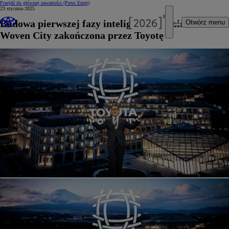
Przejdź do głównej zawartości
(Press Enter)
23 stycznia 2025
Budowa pierwszej fazy inteligentnego miasta
Otwórz menu
Woven City zakończona przez Toyotę