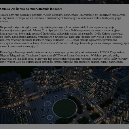
Szeroka współpraca na rzecz wdrażania innowacji
Toyota aktywnie poszukuje partnerów wśród ośrodków badawczych i inwestorów, by umożliwić naukowcom
i inżynierom z całego świata testowanie przełomowych technologii w warunkach realnie funkcjonującego
miasta.
Na początku stycznia ogłoszono listę sześciu pierwszych firm partnerskich, które wprowadzą swoje
innowacyjne rozwiązania do Woven City. Specjaliści z firmy Daikin opracowują systemy wentylacyjno-
klimatyzacyjne, które mają stworzyć środowisko całkowicie wolne od alergenów. DyDo Drinco wprowadzi
do testów nowoczesne automaty vendingowe z żywnością i napojami, podczas gdy Nissin Food Products
zamierza zrewolucjonizować lokalne zwyczaje kulinarne. UCC Japan planuje wprowadzić przełomowe
rozwiązania dla miłośników kawy. Jednocześnie Zoshinaki Holdings koncentruje się na rozwoju innowacyjnych
metod i przestrzeni edukacyjnych.
Równolegle Toyota prowadzi także rozmowy z kolejnymi potencjalnymi partnerami – ENEOS Corporation,
Nippon Telegraph and Telephone Corporation (NTT) oraz Rinnai Corporation. W dalszej perspektywie,
począwszy od lata 2025 roku, planowane jest uruchomienie programu wsparcia innowacyjności, który otworzy
drzwi Woven City dla obiecujących startupów, przedsiębiorców oraz jednostek akademickich i badawczych.