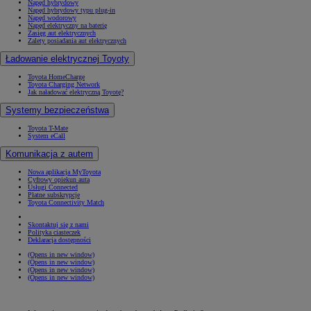
Napęd hybrydowy
Napęd hybrydowy typu plug-in
Napęd wodorowy
Napęd elektryczny na baterię
Zasięg aut elektrycznych
Zalety posiadania aut elektrycznych
Ładowanie elektrycznej Toyoty
Toyota HomeCharge
Toyota Charging Network
Jak naładować elektryczną Toyotę?
Systemy bezpieczeństwa
Toyota T-Mate
System eCall
Komunikacja z autem
Nowa aplikacja MyToyota
Cyfrowy opiekun auta
Usługi Connected
Płatne subskrypcje
Toyota Connectivity Match
Skontaktuj się z nami
Polityka ciasteczek
Deklaracja dostępności
(Opens in new window)
(Opens in new window)
(Opens in new window)
(Opens in new window)