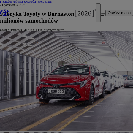
Przejdź do głównej zawartości
(Press Enter)
24 października 2024
Fabryka Toyoty w Burnaston wyprodukowała 5
Otwórz menu
milionów samochodów
Corolla Hatchback GR SPORT jubileuszowym autem