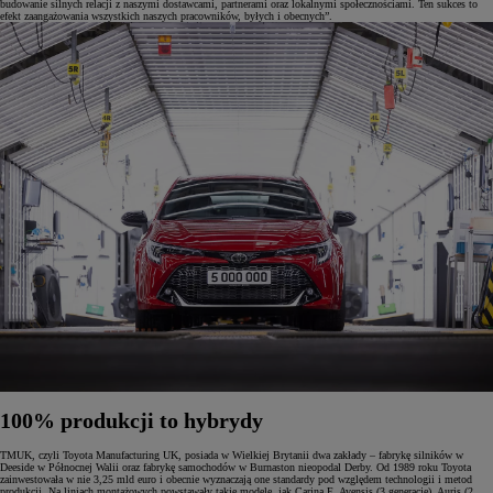
budowanie silnych relacji z naszymi dostawcami, partnerami oraz lokalnymi społecznościami. Ten sukces to
efekt zaangażowania wszystkich naszych pracowników, byłych i obecnych”.
100% produkcji to hybrydy
TMUK, czyli Toyota Manufacturing UK, posiada w Wielkiej Brytanii dwa zakłady – fabrykę silników w
Deeside w Północnej Walii oraz fabrykę samochodów w Burnaston nieopodal Derby. Od 1989 roku Toyota
zainwestowała w nie 3,25 mld euro i obecnie wyznaczają one standardy pod względem technologii i metod
produkcji. Na liniach montażowych powstawały takie modele, jak Carina E, Avensis (3 generacje), Auris (2