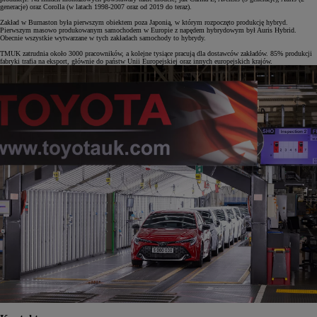
generacje) oraz Corolla (w latach 1998-2007 oraz od 2019 do teraz).
Zakład w Burnaston była pierwszym obiektem poza Japonią, w którym rozpoczęto produkcję hybryd.
Pierwszym masowo produkowanym samochodem w Europie z napędem hybrydowym był Auris Hybrid.
Obecnie wszystkie wytwarzane w tych zakładach samochody to hybrydy.
TMUK zatrudnia około 3000 pracowników, a kolejne tysiące pracują dla dostawców zakładów. 85% produkcji
fabryki trafia na eksport, głównie do państw Unii Europejskiej oraz innych europejskich krajów.