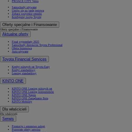
PROACE CITY Verso
Samochody używane
Umów się na jazdę testową
Zobacz wszystkie cenniki
Konfiguruj swoją Toyotę
Oferty specjalne i Finansowanie
Oferty specjalne i Finansowanie
Aktualne oferty
Finał wyprzedaży 2025
Samochody dostawcze Toyota Professional
Oferta biznesowa
Auta używane
Toyota Financial Services
Kredyt niższych rat Toyota Easy
Kredyt standardowy
Leasing standardowy
KINTO ONE
KINTO ONE Leasing niższych rat
KINTO ONE Leasing konsumencki
KINTO ONE Najem
KINTO ONE Zarządzanie flotą
KINTO Mobility
Dla właścicieli
Dla właścicieli
Serwis
Promocje i sezonowe usługi
Pozostałe oferty serwisu