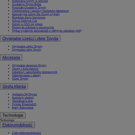
Rezerwacja wizyty w serwisie
Gwarancja Toyota Relax
Pozostałe Gwarancje Toyoty
Ubezpieczenia i naprawy blacharsko-lakiernicze
Innowacyjne usługi dla Twojej wygody
Bezpłatne Akcje Serwisowe
Serwis Dobrych Cen
Serwis w ASO się opłaca
Dostęp do informacji serwisowych
Wykaz wydanych zaświadczeń o odbytym szkoleniu (pdf)
Oryginalne części i oleje Toyota
Oryginalne części Toyoty
Oryginalne oleje Toyoty
Akcesoria
Oryginalne akcesoria Toyoty
Opony i koła zimowe
Zabudowy samochodów dostawczych
Zabezpieczenia i alarmy
Sklep Toyoty
Strefa klienta
Aplikacja MyToyota
Instrukcje obsługi
Aktualizacja map
System Bluetooth®
Karty Ratownicze
Technologie
Technologie
Elektromobilność
Lider elektromobilności