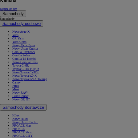
Kontakt
Napisz do nas
Samochody
Samochody
Samochody osobowe
Nowe Aygo X
Yaris
GR Yaris
Yaris Cross
Nowy Yaris Cross
Nowy Urban Cruiser
Corolla Hatchback
Corolla Sedan
Corolla TS Kombi
Nowa Corolla Cross
Toyota C-HR
Toyota C-HR Plug-in
Nowa Toyota C-HR+
Nowa Toyota bZ4X
Nowa Toyota bZ4X Touring
Camry
Prius
Mirai
Nowy RAV4
Land Cruiser
Nowy GR GT
Samochody dostawcze
Hilux
Nowy Hilux
Nowy Hilux Electric
PROACE Max
PROACE
PROACE Verso
PROACE CITY