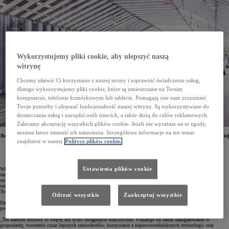
Wykorzystujemy pliki cookie, aby ulepszyć naszą
witrynę
Chcemy ułatwić Ci korzystanie z naszej strony i usprawnić świadczenie usług,
dlatego wykorzystujemy pliki cookie, które są umieszczane na Twoim
komputerze, telefonie komórkowym lub tablecie. Pomagają one nam zrozumieć
Twoje potrzeby i ulepszać funkcjonalność naszej witryny. Są wykorzystywane do
dostarczania usług i narzędzi osób trzecich, a także służą do celów reklamowych.
Zalecamy akceptację wszystkich plików cookie. Jeżeli nie wyrażasz na to zgody,
możesz łatwo zmienić ich ustawienia. Szczegółowe informacje na ten temat
Brytyjski zakład Toyoty w Burnaston wyprodukował już 5 milionów samochodów. Fabryka w Wielkiej
znajdziesz w naszej
Polityce plików cookie.
Brytanii była pierwszymi zakładem poza Japonią, w którym rozpoczęto montaż aut hybrydowych.
Jubileuszowym 5-milionowym autem okazała się Toyota Corolla Hatchback w wersji GR SPORT.
Ustawienia plików cookie
Wielka Brytania odgrywa niezwykle istotną rolę w europejskiej sieci produkcji Toyoty. Japoński koncern
decyzję o wytwarzaniu aut i podzespołów w tym kraju ogłosił w 1989 roku, a w grudniu 1992 roku z linii
montażowej w Burnaston zjechał pierwszy samochód – Toyota Carina E. W październiku 2024, czyli po
niespełna 32 latach, zakłady opuściło 5-milionowe auto. Jubileuszowym modelem okazała się hybrydowa
Toyota Corolla Hatchback w wersji GR SPORT.
Odrzuć wszystkie
Zaakceptuj wszystkie
Dariusz Mikołajczak, dyrektor zarządzający fabryki w Burnaston, podsumowując dokonania zakładu,
podkreślił:
„Ten kamień milowy to więcej niż tylko osiągnięcie statystyczne. Pokazuje on nasze zaangażowanie w
gospodarkę, tworzenie coraz lepszych samochodów, korzystanie z najnowocześniejszych technologii oraz