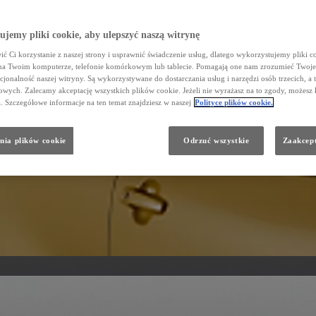
jemy pliki cookie, aby ulepszyć naszą witrynę
ć Ci korzystanie z naszej strony i usprawnić świadczenie usług, dlatego wykorzystujemy pliki co
na Twoim komputerze, telefonie komórkowym lub tablecie. Pomagają one nam zrozumieć Twoje 
cjonalność naszej witryny. Są wykorzystywane do dostarczania usług i narzędzi osób trzecich, a 
wych. Zalecamy akceptację wszystkich plików cookie. Jeżeli nie wyrażasz na to zgody, możesz 
a. Szczegółowe informacje na ten temat znajdziesz w naszej
Polityce plików cookie.
nia plików cookie
Odrzuć wszystkie
Zaakcept