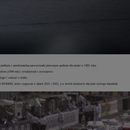
dem jezdnym i aerodynamiką zaowocowały pierwszym podium dla marki w 1992 roku.
ion (1999 rok) i rywalizował o zwycięstwo.
gii i walczyć o trofea.
10 HYBRID, który wygrywał w latach 2021 i 2022, a w dwóch kolejnych edycjach wyścigu dojeżdżał