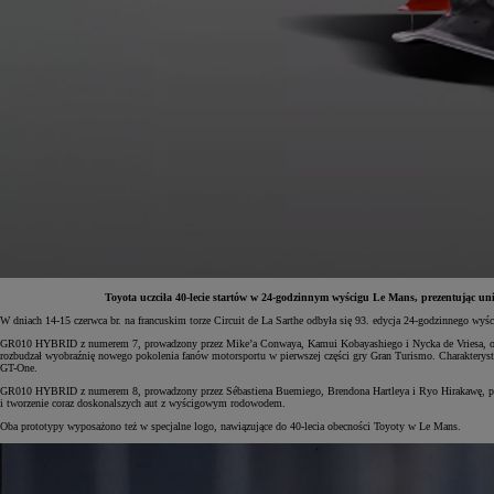
Toyota uczciła 40-lecie startów w 24-godzinnym wyścigu Le Mans, prezentując 
W dniach 14-15 czerwca br. na francuskim torze Circuit de La Sarthe odbyła się 93. edycja 24-godzinnego
Od
81 900 zł
GR010 HYBRID z numerem 7, prowadzony przez Mike’a Conwaya, Kamui Kobayashiego i Nycka de Vriesa, otrzy
rozbudzał wyobraźnię nowego pokolenia fanów motorsportu w pierwszej części gry Gran Turismo. Charakteryst
GT-One.
Yaris Cross
HYBRID
GR010 HYBRID z numerem 8, prowadzony przez Sébastiena Buemiego, Brendona Hartleya i Ryo Hirakawę, podc
i tworzenie coraz doskonalszych aut z wyścigowym rodowodem.
Oba prototypy wyposażono też w specjalne logo, nawiązujące do 40-lecia obecności Toyoty w Le Mans.