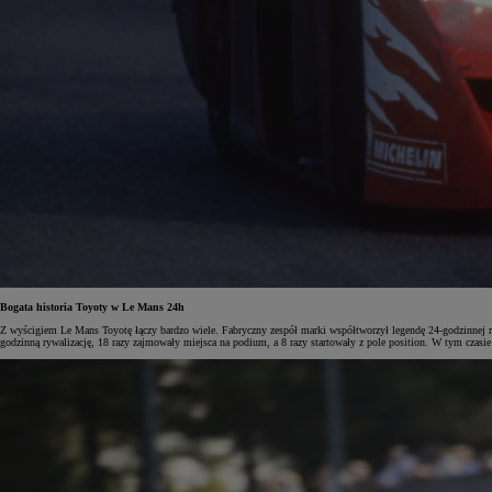
Bogata historia Toyoty w Le Mans 24h
Z wyścigiem Le Mans Toyotę łączy bardzo wiele. Fabryczny zespół marki współtworzył legendę 24-godzinnej r
godzinną rywalizację, 18 razy zajmowały miejsca na podium, a 8 razy startowały z pole position. W tym czas