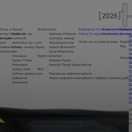
Praca w Toyocie
Strefa klienta
Świętujemy 35 lat Toyoty w Polsce
Toyota Central Europ
Zarządza
sing niższych rat
Dołącz do nas
Aplikacja MyToyota
Odkryj 35 wyjątkowych ofert
Skontaktuj się z nam
Komfort 
Ak
asing konsumencki
Kontakt
Instrukcje obsługi
pr
Umów się na jazdę testową
Zapytaj 
ajem
Skontaktuj się z nami
Aktualizacja map
Ce
floty
ządzanie flotą
Salony i serwisy Toyoty
System Bluetooth®
ws
y
Technologie
Karty Ratownicze
mo
Innowacje
Toyota Collection
Kalkulat
S
Toyota T-Mate
Kolekcje Toyoty
do
Motorsport
Kolekcje Toyoty Gazoo Racing
To
System eCall
FAQ
Pr
Cyfrowy opiekun auta
Najczęściej zadawane pytania
Of
Ładowanie
Wykaz wydanych zaświadczeń o odbytym szkoleniu (pdf)
KI
Connected
fi
S
u
in
w
U
si
ja
te