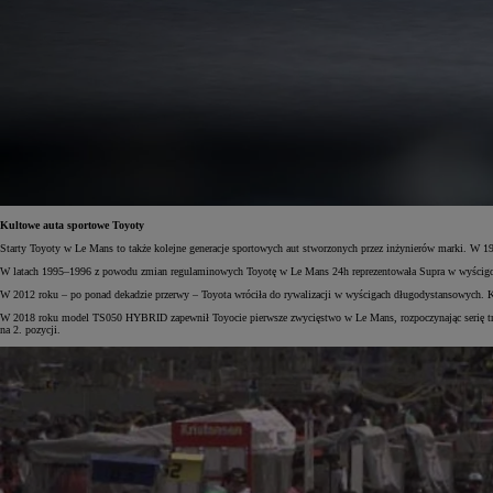
Od
105 300 zł
Corolla Hatchback
HYBRID
Kultowe auta sportowe Toyoty
Starty Toyoty w Le Mans to także kolejne generacje sportowych aut stworzonych przez inżynierów marki. W 
W latach 1995–1996 z powodu zmian regulaminowych Toyotę w Le Mans 24h reprezentowała Supra w wyścigow
W 2012 roku – po ponad dekadzie przerwy – Toyota wróciła do rywalizacji w wyścigach długodystansowych. K
W 2018 roku model TS050 HYBRID zapewnił Toyocie pierwsze zwycięstwo w Le Mans, rozpoczynając serię trz
na 2. pozycji.