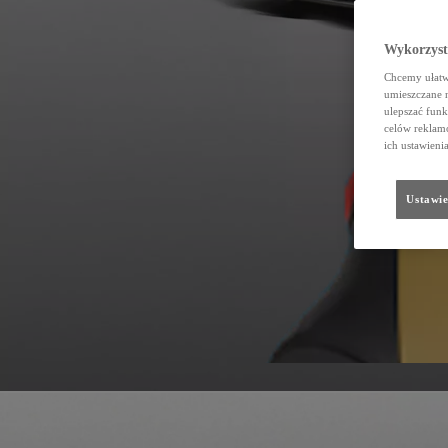
Wykorzystu
Chcemy ułatwi
umieszczane 
ulepszać funk
celów reklamo
ich ustawieni
Ustawie