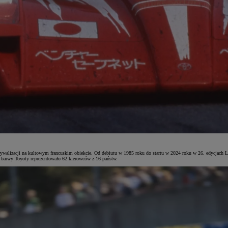
ywalizacji na kultowym francuskim obiekcie. Od debiutu w 1985 roku do startu w 2024 roku w 26. edycjach L
ie barwy Toyoty reprezentowało 62 kierowców z 16 państw.