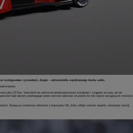
 wyścigowemu z przeszłości, drugie – odzwierciedla współczesnego ducha walki.
 malowaniach.
eż jako GT-One. Samochód ten zachwycał aerodynamicznymi kształtami i osiągami na torze, ale też
iczne białe akcenty przebiegające przez czerwone nadwozie od przodu do tyłu wprost nawiązują do stylistyki
ości. Bazują na wyrazistym elemencie z logotypem GR, który oddaje wartości zespołu: nieustanny rozwój