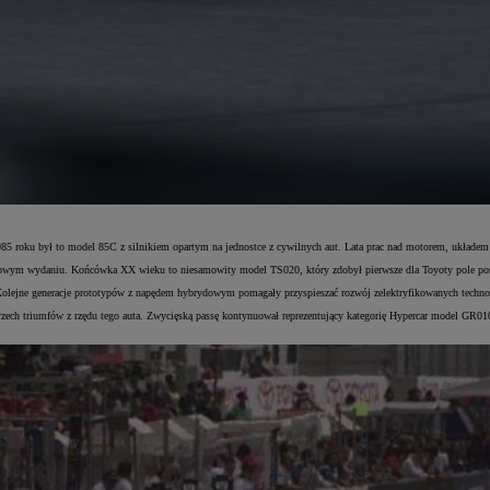
1985 roku był to model 85C z silnikiem opartym na jednostce z cywilnych aut. Lata prac nad motorem, ukła
ym wydaniu. Końcówka XX wieku to niesamowity model TS020, który zdobył pierwsze dla Toyoty pole posit
olejne generacje prototypów z napędem hybrydowym pomagały przyspieszać rozwój zelektryfikowanych technolo
ech triumfów z rzędu tego auta. Zwycięską passę kontynuował reprezentujący kategorię Hypercar model GR0