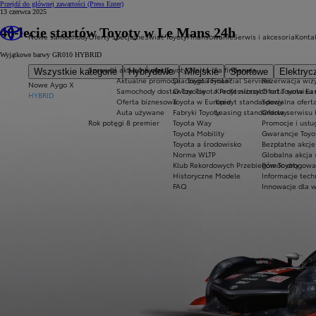
Przejdź do głównej zawartości
(Press Enter)
13 czerwca 2025
40-lecie startów Toyoty w Le Mans 24h
Nowe samochody
Oferty specjalne
Świat Toyoty
Finansowanie
Serwis i akcesoria
Konta
Wyjątkowe barwy GR010 HYBRID
Sprawdź aktualne oferty
Świat Toyoty
Oferta dla firm
Serwis
Wszystkie kategorie
Hybrydowe
Miejskie
Sportowe
Elektryc
Aktualne promocje
Dlaczego Toyota?
Toyota Financial Services
Rezerwacja wizy
Nowe Aygo X
Samochody dostawcze Toyota Professional
O Toyocie
Kredyt niższych rat Toyota Ea
Oferta serwisu
HYBRID
Oferta biznesowa
Toyota w Europie
Kredyt standardowy
Specjalna ofert
Auta używane
Fabryki Toyoty
Leasing standardowy
Oferta serwisu 
Rok potęgi 8 premier
Toyota Way
Promocje i usł
Toyota Mobility
Gwarancje Toyo
Toyota a środowisko
Bezpłatne akcj
Norma WLTP
Globalna akcja
Klub Rekordowych Przebiegów Toyoty
Pomoc drogowa w
Historyczne Modele
Informacje tech
FAQ
Innowacje dla 