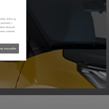
okie, które są
potrzeby i
także służą do
łatwo zmienić
uj wszystkie