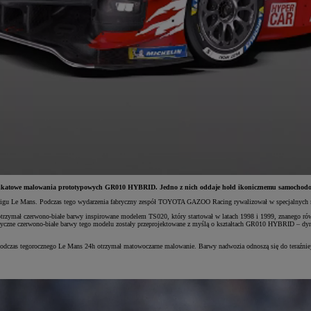
unikatowe malowania prototypowych GR010 HYBRID. Jedno z nich oddaje hołd ikonicznemu samochodowi
 wyścigu Le Mans. Podczas tego wydarzenia fabryczny zespół TOYOTA GAZOO Racing rywalizował w specjalnych
mał czerwono-białe barwy inspirowane modelem TS020, który startował w latach 1998 i 1999, znanego równi
yczne czerwono-białe barwy tego modelu zostały przeprojektowane z myślą o kształtach GR010 HYBRID – dynam
zas tegorocznego Le Mans 24h otrzymał matowoczarne malowanie. Barwy nadwozia odnoszą się do teraźniejsz