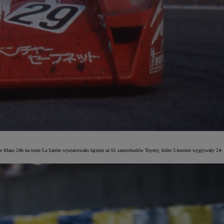
e Mans 24h na torze La Sarthe wystartowało łącznie aż 61 samochodów Toyoty, które 5-krotnie wygrywały 24-