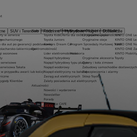
kt
Kluby dla dzieci i młodzieży
Ekobonus dla hybryd Toyoty
Oryginalne części i oleje Toyoty
KINTO ONE
zne
SUV i Terenowe
Rodzinne
Hybrydowe Plug-in
Dostawcze
ty w serwisie
Toyota Kids
Oferta dla osób z niepełnosprawnościami
Oryginalne części
KINTO ONE Lea
sy
 mechanicznego
Toyota Juniors
Oryginalne oleje
KINTO ONE Le
a dla aut po gwarancji podstawowej
Konkurs Dream Car
Program Sprzedaży Hurtowej Trade
KINTO ONE N
blacharsko-lakierniczego
Elektromobilność
Trade
KINTO ONE Zar
ugi sezonowe
Lider elektromobilności
Akcesoria
KINTO Mobilit
ty
Napęd hybrydowy
Oryginalne akcesoria Toyoty
e serwisowe
Napęd hybrydowy typu plug-in
Opony i koła zimowe
 serwisowa Takata
Napęd wodorowy
Zabudowy samochodów dostawczych
 przypadku awarii lub kolizji
Napęd elektryczny na baterię
Zabezpieczenia i alarmy
niczne
Zasięg aut elektrycznych
Sklep Toyoty
wygody Klientów
Zalety posiadania aut elektrycznych
Aktualności
Nowości i wydarzenia
Newsletter
Porady
Regulacje CAFE