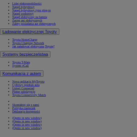
Lider elektromobilności
Napęd hybrydowy
Napęd hybrydowy typu plug-in
Napęd wodorowy
Napęd elektryczny na baterię
Zasięg aut elektrycznych
Zalety posiadania aut elektrycznych
Ładowanie elektrycznej Toyoty
Toyota HomeCharge
Toyota Charging Network
Jak naładować elektryczną Toyotę?
Systemy bezpieczeństwa
Toyota T-Mate
System eCall
Komunikacja z autem
Nowa aplikacja MyToyota
Cyfrowy opiekun auta
Usługi Connected
Płatne subskrypcje
Toyota Connectivity Match
Skontaktuj się z nami
Polityka ciasteczek
Deklaracja dostępności
(Opens in new window)
(Opens in new window)
(Opens in new window)
(Opens in new window)