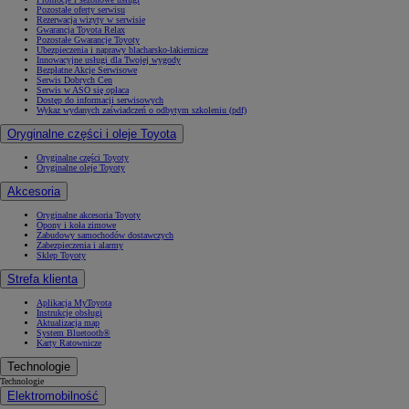
Pozostałe oferty serwisu
Rezerwacja wizyty w serwisie
Gwarancja Toyota Relax
Pozostałe Gwarancje Toyoty
Ubezpieczenia i naprawy blacharsko-lakiernicze
Innowacyjne usługi dla Twojej wygody
Bezpłatne Akcje Serwisowe
Serwis Dobrych Cen
Serwis w ASO się opłaca
Dostęp do informacji serwisowych
Wykaz wydanych zaświadczeń o odbytym szkoleniu (pdf)
Oryginalne części i oleje Toyota
Oryginalne części Toyoty
Oryginalne oleje Toyoty
Akcesoria
Oryginalne akcesoria Toyoty
Opony i koła zimowe
Zabudowy samochodów dostawczych
Zabezpieczenia i alarmy
Sklep Toyoty
Strefa klienta
Aplikacja MyToyota
Instrukcje obsługi
Aktualizacja map
System Bluetooth®
Karty Ratownicze
Technologie
Technologie
Elektromobilność