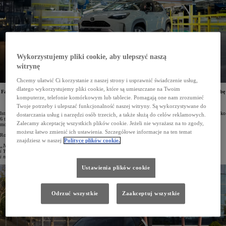
Wykorzystujemy pliki cookie, aby ulepszyć naszą
witrynę
Chcemy ułatwić Ci korzystanie z naszej strony i usprawnić świadczenie usług,
dlatego wykorzystujemy pliki cookie, które są umieszczane na Twoim
Fabryka Toyota Motor Manufacturing France (TMMF) wyprodukowała w 2024 roku rekordową liczbę
pojazdów – 279 613. W zakładzie w Valenciennes powstają takie modele, jak Yaris i Yaris Cross.
komputerze, telefonie komórkowym lub tablecie. Pomagają one nam zrozumieć
W minionym roku miejski crossover Toyoty był najczęściej wytwarzanym samochodem we Francji.
Twoje potrzeby i ulepszać funkcjonalność naszej witryny. Są wykorzystywane do
Istniejący od 2001 roku zakład Toyoty w północnej Francji pobił swój ubiegłoroczny rekord produkcji o blisko
dostarczania usług i narzędzi osób trzecich, a także służą do celów reklamowych.
6 tys. egzemplarzy. 279 613 wyprodukowanych pojazdów pozwoliło utrzymać status największej fabryki
Zalecamy akceptację wszystkich plików cookie. Jeżeli nie wyrażasz na to zgody,
motoryzacyjnej we Francji (wg danych Inovev).
możesz łatwo zmienić ich ustawienia. Szczegółowe informacje na ten temat
Rodolphe Delaunay, prezes Toyota Manufacturing France, tak to podsumował:
znajdziesz w naszej
Polityce plików cookie.
„Nowy rekord produkcji to efekt stale rosnącego zainteresowania klientów naszymi samochodami. Yaris
i Yaris Cross doskonale radzą sobie na bardzo konkurencyjnym rynku za sprawą swojej wysokiej jakości
i niezawodności. Obecnie wszystkie produkowane u nas pojazdy mają napęd hybrydowy”.
Ustawienia plików cookie
Odrzuć wszystkie
Zaakceptuj wszystkie