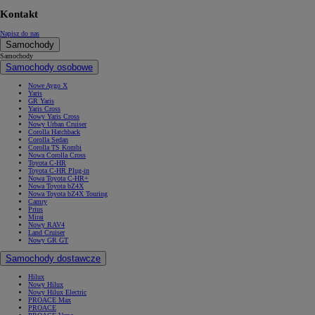
Kontakt
Napisz do nas
Samochody
Samochody
Samochody osobowe
Nowe Aygo X
Yaris
GR Yaris
Yaris Cross
Nowy Yaris Cross
Nowy Urban Cruiser
Corolla Hatchback
Corolla Sedan
Corolla TS Kombi
Nowa Corolla Cross
Toyota C-HR
Toyota C-HR Plug-in
Nowa Toyota C-HR+
Nowa Toyota bZ4X
Nowa Toyota bZ4X Touring
Camry
Prius
Mirai
Nowy RAV4
Land Cruiser
Nowy GR GT
Samochody dostawcze
Hilux
Nowy Hilux
Nowy Hilux Electric
PROACE Max
PROACE