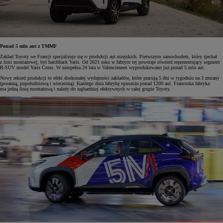
Ponad 5 mln aut z TMMF
Zakład Toyoty we Francji specjalizuje się w produkcji aut miejskich. Pierwszym samochodem, który zjechał
z linii montażowej, był hatchback Yaris. Od 2021 roku w fabryce tej powstaje również reprezentujący segment
B-SUV model Yaris Cross. W niespełna 24 lata w Valenciennes wyprodukowano już ponad 5 mln aut.
Nowy rekord produkcji to efekt doskonałej wydajności zakładów, które pracują 5 dni w tygodniu na 3 zmiany
(poranną, popołudniową i wieczorną). Każdego dnia fabrykę opuszcza ponad 1200 aut. Francuska fabryka
ma jedną linię montażową i należy do najbardziej efektywnych w całej grupie Toyoty.