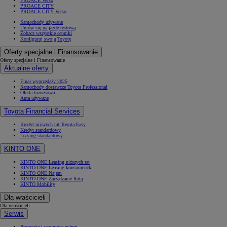
PROACE Verso
PROACE CITY
PROACE CITY Verso
Samochody używane
Umów się na jazdę testową
Zobacz wszystkie cenniki
Konfiguruj swoją Toyotę
Oferty specjalne i Finansowanie
Oferty specjalne i Finansowanie
Aktualne oferty
Finał wyprzedaży 2025
Samochody dostawcze Toyota Professional
Oferta biznesowa
Auta używane
Toyota Financial Services
Kredyt niższych rat Toyota Easy
Kredyt standardowy
Leasing standardowy
KINTO ONE
KINTO ONE Leasing niższych rat
KINTO ONE Leasing konsumencki
KINTO ONE Najem
KINTO ONE Zarządzanie flotą
KINTO Mobility
Dla właścicieli
Dla właścicieli
Serwis
Promocje i sezonowe usługi