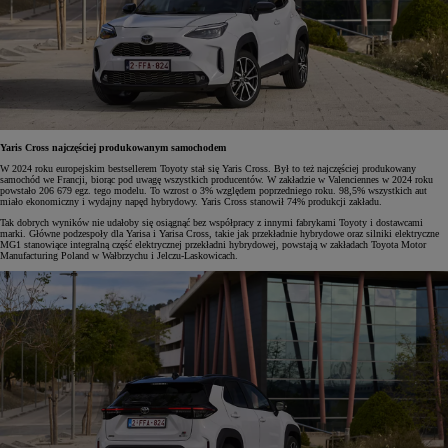
Yaris Cross najczęściej produkowanym samochodem
W 2024 roku europejskim bestsellerem Toyoty stał się Yaris Cross. Był to też najczęściej produkowany
samochód we Francji, biorąc pod uwagę wszystkich producentów. W zakładzie w Valenciennes w 2024 roku
powstało 206 679 egz. tego modelu. To wzrost o 3% względem poprzedniego roku. 98,5% wszystkich aut
miało ekonomiczny i wydajny napęd hybrydowy. Yaris Cross stanowił 74% produkcji zakładu.
Tak dobrych wyników nie udałoby się osiągnąć bez współpracy z innymi fabrykami Toyoty i dostawcami
marki. Główne podzespoły dla Yarisa i Yarisa Cross, takie jak przekładnie hybrydowe oraz silniki elektryczne
MG1 stanowiące integralną część elektrycznej przekładni hybrydowej, powstają w zakładach Toyota Motor
Manufacturing Poland w Wałbrzychu i Jelczu-Laskowicach.