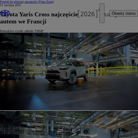
Przejdź do głównej zawartości
(Press Enter)
21 stycznia 2025
Toyota Yaris Cross najczęściej produkowanym
Otwórz menu
autem we Francji
Rekordowe wyniki zakładu TMMF