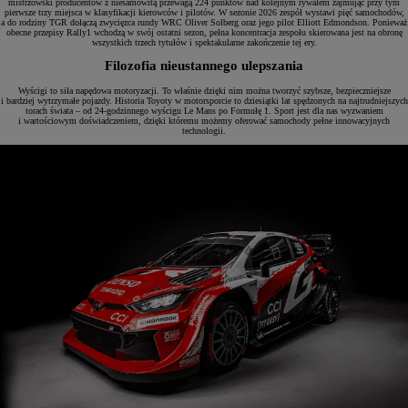
mistrzowski producentów z niesamowitą przewagą 224 punktów nad kolejnym rywalem zajmując przy tym
pierwsze trzy miejsca w klasyfikacji kierowców i pilotów. W sezonie 2026 zespół wystawi pięć samochodów,
a do rodziny TGR dołączą zwycięzca rundy WRC Oliver Solberg oraz jego pilot Elliott Edmondson. Ponieważ
obecne przepisy Rally1 wchodzą w swój ostatni sezon, pełna koncentracja zespołu skierowana jest na obronę
wszystkich trzech tytułów i spektakularne zakończenie tej ery.
Filozofia nieustannego ulepszania
Wyścigi to siła napędowa motoryzacji. To właśnie dzięki nim można tworzyć szybsze, bezpieczniejsze
i bardziej wytrzymałe pojazdy. Historia Toyoty w motorsporcie to dziesiątki lat spędzonych na najtrudniejszych
torach świata – od 24-godzinnego wyścigu Le Mans po Formułę 1. Sport jest dla nas wyzwaniem
i wartościowym doświadczeniem, dzięki któremu możemy oferować samochody pełne innowacyjnych
technologii.