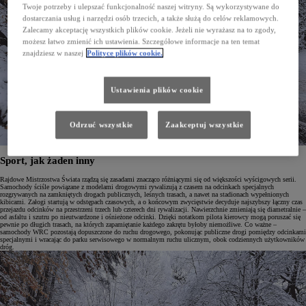
Twoje potrzeby i ulepszać funkcjonalność naszej witryny. Są wykorzystywane do
dostarczania usług i narzędzi osób trzecich, a także służą do celów reklamowych.
Zalecamy akceptację wszystkich plików cookie. Jeżeli nie wyrażasz na to zgody,
możesz łatwo zmienić ich ustawienia. Szczegółowe informacje na ten temat
znajdziesz w naszej
Polityce plików cookie.
Ustawienia plików cookie
Odrzuć wszystkie
Zaakceptuj wszystkie
Sport, jak żaden inny
Rajdowe Mistrzostwa Świata rządzą się zasadami znacząco różniącymi się od większości wyścigowych serii.
Samochody ściśle powiązane z modelami drogowymi rywalizują z czasem na odcinkach specjalnych
rozgrywanych na zamkniętych drogach publicznych, leśnych trasach, a nawet na stadionach wypełnionych
kibicami. Załogi startują w odstępach czasowych, a o końcowym zwycięstwie decyduje najszybszy łączny czas
przejazdu odcinków na przestrzeni trzech lub czterech dni rywalizacji. Nawierzchnie zmieniają się diametralnie –
od asfaltu i szutru po nieutwardzone i ośnieżone odcinki. Dzięki notatkom pilota kierowcy mogą poruszać się
pewnie po długich trasach, na których zapamiętanie każdego zakrętu byłoby niemożliwe. Co ważne –
samochody WRC pozostają dopuszczone do ruchu drogowego, pokonując publiczne drogi pomiędzy odcinkami
specjalnymi i wracając do parku serwisowego w normalnym ruchu ulicznym, obok codziennych użytkowników
dróg.