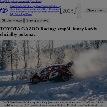
Przejdź do głównej zawartości
(Press Enter)
TOYOTA GAZOO Racing
TOYOTA GAZOO Racing
World Rally Championship
World Rally Championship
Otwórz menu
World Endurance Championship
World Endurance Championship
Rajd Dakar
Rajd Dakar
Skroluj w lewo
Skroluj w prawo
TOYOTA GAZOO Racing: zespół, który każdy
chciałby pokonać
Zespół TOYOTA GAZOO Racing World Rally Team ma za sobą rekordowy sezon. W 2025 roku GR Yaris
Rally1 zwyciężył w 12 z 14 rund Mistrzostw Świata w Rajdach FIA. Dzięki temu Toyota zdobyła tytuł