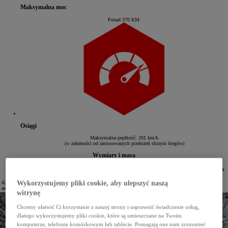
Maksymalna moc
Ponad 370 KM
Osiągi
Maksymalna prędkość: 201 km/h
(w zależności od zastosowanych przełożeń skrzyni biegów)
Wymiary i masa
Rozstaw
Rozstaw
Minimalna
Długość
Szerokość
Wysokość
kół
osi
masa
4225 mm (włącznie z elementami
Wykorzystujemy pliki cookie, aby ulepszyć naszą
1875 mm
regulowana
regulowany
2630 mm
1180 kg
aerodynamicznymi)
witrynę
Chcemy ułatwić Ci korzystanie z naszej strony i usprawnić świadczenie usług,
dlatego wykorzystujemy pliki cookie, które są umieszczane na Twoim
komputerze, telefonie komórkowym lub tablecie. Pomagają one nam zrozumieć