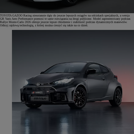
TOYOTA GAZOO Racing nieustannie dąży do jeszcze lepszych osiągów na odcinkach specjalnych, a wersja
GR Yaris Aero Performance przenosi te same rozwiązania na drogi publiczne. Model zaprezentowany podczas
Rallye Monte-Carlo 2026 oferuje jeszcze lepsze chłodzenie i stabilność podczas dynamicznych manewrów.
Odkryj rajdową technologię, z której można cieszyć się także na co dzień.