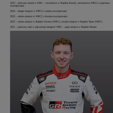
2025 – pierwszy triumf w WRC – zwycięstwo w Rajdzie Estonii, mistrzostwo WRC2 z pięcioma
zwycięstwami
2024 – drugie miejsce w WRC2 z trzema zwycięstwami
2023 – szóste miejsce w WRC2 z dwoma zwycięstwami
2022 – szóste miejsce w Rajdzie Szwecji (WRC), czwarte miejsce w Rajdzie Ypres (WRC)
2021 – pierwszy start w najwyższej kategorii WRC – piąte miejsce w Rajdzie Monza