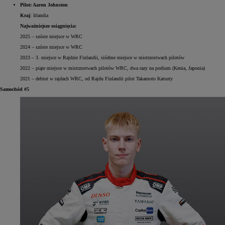
Pilot: Aaron Johnston
Kraj
: Irlandia
Najważniejsze osiągnięcia:
2025 – szóste miejsce w WRC
2024 – szóste miejsce w WRC
2023 – 3. miejsce w Rajdzie Finlandii, siódme miejsce w mistrzostwach pilotów
2022 – piąte miejsce w mistrzostwach pilotów WRC, dwa razy na podium (Kenia, Japonia)
2021 – debiut w rajdach WRC, od Rajdu Finlandii pilot Takamoto Katsuty
Samochód #5