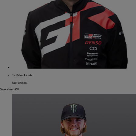
Jari-Matti Latvala
Szef zespołu
Samochód #99