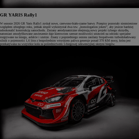
GR YARIS Rally1
W sezonie 2026 GR Yaris Rally1 zyskał nowe, czerwono-biało-czarne barwy. Przepisy pozostały niezmienione
względem ubiegłego roku, jednak zespół wykorzystał dwa tzw. „homologation jokers”, aby jeszcze bardziej
udoskonalić konstrukcję samochodu. Zmiany aerodynamiczne obejmują nowy projekt tylnego skrzydła,
natomiast zmodyfikowane zawieszenie daje kierowcom szersze możliwości ustawień na odcinki specjalne
rozgrywane na śniegu, asfalcie i szutrze. Znany z poprzedniego sezonu zasilany biopaliwem turbodoładowany
silnik o pojemności 1,6 litra z bezpośrednim wtryskiem paliwa generuje ponad 370 KM mocy, która jest
przekazywana na wszystkie koła za pośrednictwem 5-biegowej sekwencyjnej skrzyni biegów.