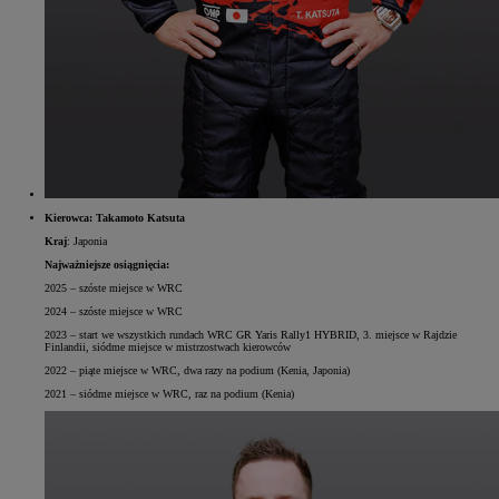
Kierowca: Takamoto Katsuta
Kraj
: Japonia
Najważniejsze osiągnięcia:
2025 – szóste miejsce w WRC
2024 – szóste miejsce w WRC
2023 – start we wszystkich rundach WRC GR Yaris Rally1 HYBRID, 3. miejsce w Rajdzie
Finlandii, siódme miejsce w mistrzostwach kierowców
2022 – piąte miejsce w WRC, dwa razy na podium (Kenia, Japonia)
2021 – siódme miejsce w WRC, raz na podium (Kenia)