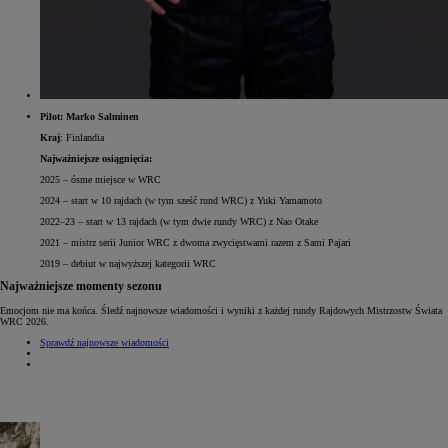
Pilot: Marko Salminen
Kraj
: Finlandia
Najważniejsze osiągnięcia:
2025 – ósme miejsce w WRC
2024 – start w 10 rajdach (w tym sześć rund WRC) z Yuki Yamamoto
2022–23 – start w 13 rajdach (w tym dwie rundy WRC) z Nao Otake
2021 – mistrz serii Junior WRC z dwoma zwycięstwami razem z Sami Pajari
2019 – debiut w najwyższej kategorii WRC
Najważniejsze momenty sezonu
Emocjom nie ma końca. Śledź najnowsze wiadomości i wyniki z każdej rundy Rajdowych Mistrzostw Świata
WRC 2026.
Sprawdź najnowsze wiadomości